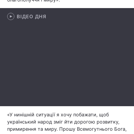
ВІДЕО ДНЯ
Головна
Війна
Україна
Політика
Економіка
Світ
Спорт
Наука
Техно і зв'язок
Лайт
Зброя
Інциденти
Здоров'я
Туризм
«У нинішній ситуації я хочу побажати, щоб
Цікавинки
Погода
український народ зміг йти дорогою розвитку,
примирення та миру. Прошу Всемогутнього Бога,
Екологія
Регіони