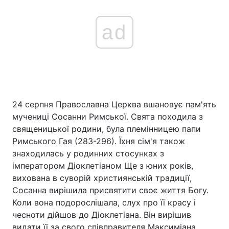
ad
24 серпня Православна Церква вшановує пам'ять
мучениці Сосанни Римської. Свята походила з
священицької родини, була племінницею папи
Римського Гая (283-296). Їхня сім'я також
знаходилась у родинних стосунках з
імператором Діоклетіаном Ще з юних років,
вихована в суворій християнській традиції,
Сосанна вирішила присвятити своє життя Богу.
Коли вона подорослішала, слух про її красу і
чесноти дійшов до Діоклетіана. Він вирішив
видати її за свого співправителя Максиміана.