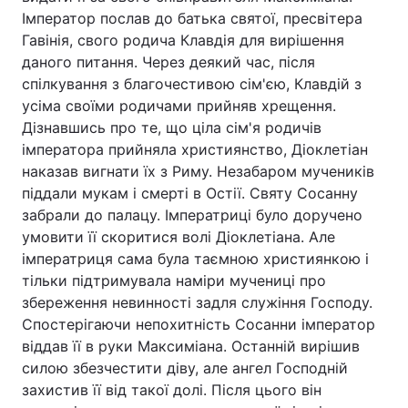
Імператор послав до батька святої, пресвітера
Гавінія, свого родича Клавдія для вирішення
даного питання. Через деякий час, після
спілкування з благочестивою сім'єю, Клавдій з
усіма своїми родичами прийняв хрещення.
Дізнавшись про те, що ціла сім'я родичів
імператора прийняла християнство, Діоклетіан
наказав вигнати їх з Риму. Незабаром мучеників
піддали мукам і смерті в Остії. Святу Сосанну
забрали до палацу. Імператриці було доручено
умовити її скоритися волі Діоклетіана. Але
імператриця сама була таємною християнкою і
тільки підтримувала наміри мучениці про
збереження невинності задля служіння Господу.
Спостерігаючи непохитність Сосанни імператор
віддав її в руки Максиміана. Останній вирішив
силою збезчестити діву, але ангел Господній
захистив її від такої долі. Після цього він