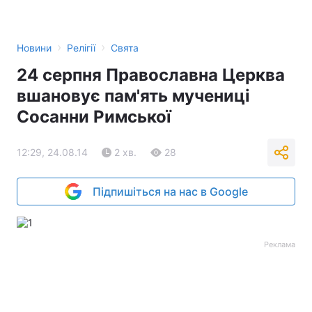
›
›
Новини
Релігії
Свята
24 серпня Православна Церква
вшановує пам'ять мучениці
Сосанни Римської
12:29, 24.08.14
2 хв.
28
Підпишіться на нас в Google
Реклама