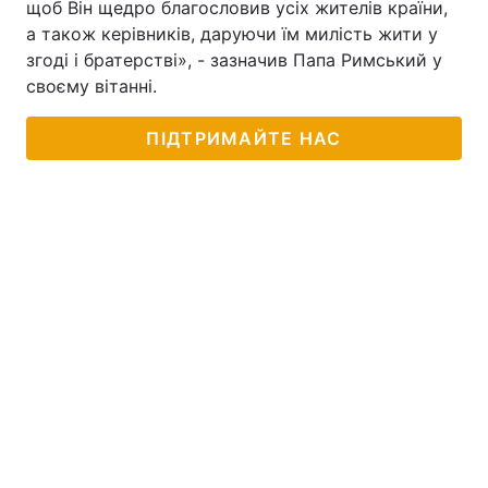
щоб Він щедро благословив усіх жителів країни,
а також керівників, даруючи їм милість жити у
Лонгріди
згоді і братерстві», - зазначив Папа Римський у
своєму вітанні.
Відео з Youtube
Статті
ПІДТРИМАЙТЕ НАС
Інтерв'ю
Думки
Архів
Вакансії
Контакти
Послуги