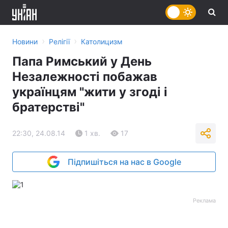
›
›
Новини
Релігії
Католицизм
Папа Римський у День
Незалежності побажав
українцям "жити у згоді і
братерстві"
22:30, 24.08.14
1 хв.
17
Підпишіться на нас в Google
Реклама