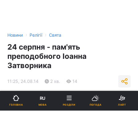
›
›
Новини
Релігії
Свята
24 серпня - пам'ять
преподобного Іоанна
Затворника
11:25, 24.08.14
2 хв.
14
Підпишіться на нас в Google
RU
МОВА
ГОЛОВНА
РОЗДІЛИ
ПОГОДА
ЛАЙТ
Реклама