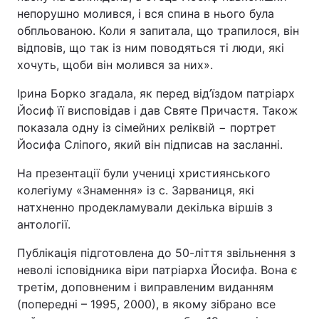
непорушно молився, і вся спина в нього була
Тема оформлення
обпльованою. Коли я запитала, що трапилося, він
відповів, що так із ним поводяться ті люди, які
хочуть, щоби він молився за них».
Ірина Борко згадала, як перед від’їздом патріарх
Йосиф її висповідав і дав Святе Причастя. Також
показала одну із сімейних реліквій − портрет
Йосифа Сліпого, який він підписав на засланні.
На презентації були учениці християнського
колегіуму «Знамення» із с. Зарваниця, які
натхненно продекламували декілька віршів з
антології.
Публікація підготовлена до 50-ліття звільнення з
неволі ісповідника віри патріарха Йосифа. Вона є
третім, доповненим і виправленим виданням
(попередні – 1995, 2000), в якому зібрано все