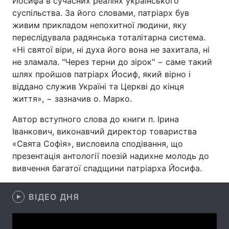
Йосифа в сучасних реаліях українського
суспільства. За його словами, патріарх був
живим прикладом непохитної людини, яку
переслідувала радянська тоталітарна система.
Головна
Війна
«Ні святої віри, ні духа його вона не захитала, ні
не зламала. "Через терни до зірок" − саме такий
Україна
Політика
шлях пройшов патріарх Йосиф, який вірно і
віддано служив Україні та Церкві до кінця
Економіка
Світ
життя», − зазначив о. Марко.
Спорт
Наука
Автор вступного слова до книги п. Ірина
Іванкович, виконавчий директор товариства
Техно і зв'язок
Лайт
«Свята Софія», висловила сподівання, що
презентація антології поезій надихне молодь до
Зброя
Інциденти
вивчення багатої спадщини патріарха Йосифа.
Здоров'я
Туризм
ВІДЕО ДНЯ
Цікавинки
Погода
Екологія
Регіони