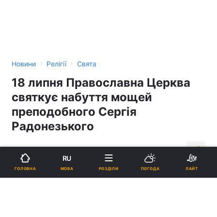
›
›
Новини
Релігії
Свята
18 липня Православна Церква
святкує набуття мощей
преподобного Сергія
Радонезького
03:29, 18.07.14
1 хв.
15
RU
МОВА
ГОЛОВНА
РОЗДІЛИ
ПОГОДА
ЛАЙТ
Підпишіться на нас в Google