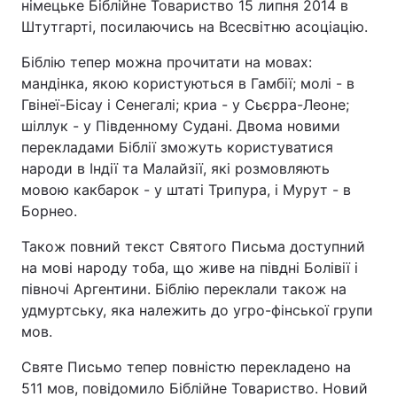
німецьке Біблійне Товариство 15 липня 2014 в
Штутгарті, посилаючись на Всесвітню асоціацію.
Біблію тепер можна прочитати на мовах:
мандінка, якою користуються в Гамбії; молі - в
Гвінеї-Бісау і Сенегалі; криа - у Сьєрра-Леоне;
шіллук - у Південному Судані. Двома новими
перекладами Біблії зможуть користуватися
народи в Індії та Малайзії, які розмовляють
мовою какбарок - у штаті Трипура, і Мурут - в
Борнео.
Також повний текст Святого Письма доступний
на мові народу тоба, що живе на півдні Болівії і
півночі Аргентини. Біблію переклали також на
удмуртську, яка належить до угро-фінської групи
мов.
Святе Письмо тепер повністю перекладено на
511 мов, повідомило Біблійне Товариство. Новий