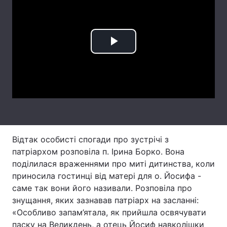
Лонгріди
Відео з Youtube
Статті
Play
Інтерв'ю
Думки
Video
Архів
Вакансії
Контакти
Послуги
Відтак особисті спогади про зустрічі з
патріархом розповіла п. Ірина Борко. Вона
поділилася враженнями про миті дитинства, коли
приносила гостинці від матері для о. Йосифа -
саме так вони його називали. Розповіла про
знущання, яких зазнавав патріарх на засланні:
«Особливо запам’ятала, як прийшла освячувати
паску на Великдень, а отець Йосиф навколішки