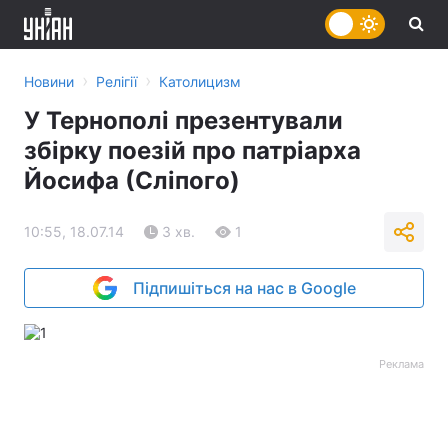
›
›
Новини
Релігії
Католицизм
У Тернополі презентували
збірку поезій про патріарха
Йосифа (Сліпого)
10:55, 18.07.14
3 хв.
1
Підпишіться на нас в Google
Реклама