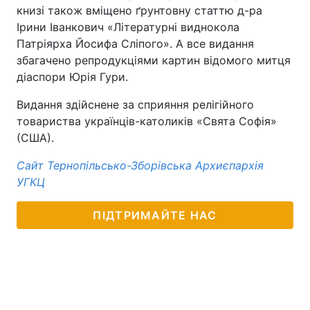
книзі також вміщено ґрунтовну статтю д-ра
Ірини Іванкович «Літературні виднокола
Патріярха Йосифа Сліпого». А все видання
збагачено репродукціями картин відомого митця
діаспори Юрія Гури.
Видання здійснене за сприяння релігійного
товариства українців-католиків «Свята Софія»
(США).
Сайт Тернопільсько-Зборівська Архиєпархія
УГКЦ
ПІДТРИМАЙТЕ НАС