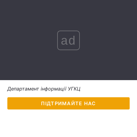
Лонгріди
Відео з Youtube
Статті
ad
Інтерв'ю
Думки
Архів
Вакансії
Контакти
Послуги
Департамент інформації УГКЦ
ПІДТРИМАЙТЕ НАС