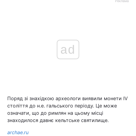
Реклама
ad
Поряд зі знахідкою археологи виявили монети IV
століття до н.е. гальського періоду. Це може
означати, що до римлян на цьому місці
знаходилося давнє кельтське святилище.
archae.ru