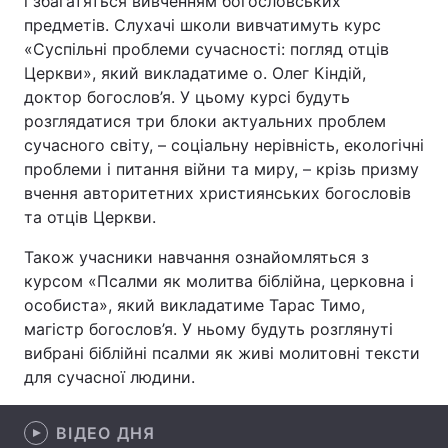
і збагатяться вивченням богословських
предметів. Слухачі школи вивчатимуть курс
«Суспільні проблеми сучасності: погляд отців
Церкви», який викладатиме о. Олег Кіндій,
Головна
Війна
доктор богослов’я. У цьому курсі будуть
розглядатися три блоки актуальних проблем
Україна
Політика
сучасного світу, – соціальну нерівність, екологічні
проблеми і питання війни та миру, – крізь призму
Економіка
Світ
вчення авторитетних християнських богословів
та отців Церкви.
Спорт
Наука
Також учасники навчання ознайомляться з
Техно і зв'язок
Лайт
курсом «Псалми як молитва біблійна, церковна і
особиста», який викладатиме Тарас Тимо,
Зброя
Інциденти
магістр богослов’я. У ньому будуть розглянуті
Здоров'я
Туризм
вибрані біблійні псалми як живі молитовні тексти
для сучасної людини.
Цікавинки
Погода
ВІДЕО ДНЯ
Екологія
Регіони