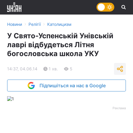
›
›
Новини
Релігії
Католицизм
У Свято-Успенській Унівській
лаврі відбудеться Літня
богословська школа УКУ
14:37, 04.06.14
1 хв.
5
Підпишіться на нас в Google
Реклама