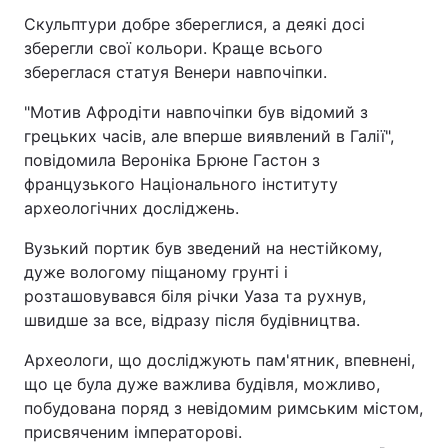
Скульптури добре збереглися, а деякі досі
зберегли свої кольори. Краще всього
збереглася статуя Венери навпочіпки.
"Мотив Афродіти навпочіпки був відомий з
грецьких часів, але вперше виявлений в Галії",
повідомила Вероніка Брюне Гастон з
французького Національного інституту
археологічних досліджень.
Вузький портик був зведений на нестійкому,
дуже вологому піщаному грунті і
розташовувався біля річки Уаза та рухнув,
швидше за все, відразу після будівництва.
Археологи, що досліджують пам'ятник, впевнені,
що це була дуже важлива будівля, можливо,
побудована поряд з невідомим римським містом,
присвяченим імператорові.