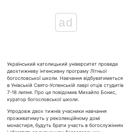
ad
Український католицький університет проведе
двохтижневу інтенсивну програму Літньої
богословської школи. Навчання відбуватиметься
в Унівській Свято-Успенській лаврі отців студитів
7-18 липня. Про це повідомив Михайло Бонис,
куратор богословської школи.
Упродовж двох тижнів учасники навчання
проживатимуть у реколекційному домі
монастиря, будуть брати участь в богослужіннях