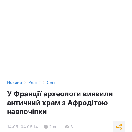
›
›
Новини
Релігії
Світ
У Франції археологи виявили
античний храм з Афродітою
навпочіпки
14:05, 04.06.14
2 хв.
3