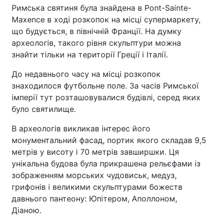
Римська святиня була знайдена в Pont-Sainte-
Maxence в ході розкопок на місці супермаркету,
що будується, в північній Франції. На думку
археологів, такого рівня скульптури можна
знайти тільки на території Греції і Італії.
До недавнього часу на місці розкопок
знаходилося футбольне поле. За часів Римської
імперії тут розташовувалися будівлі, серед яких
було святилище.
В археологів викликав інтерес його
монументальний фасад, портик якого складав 9,5
метрів у висоту і 70 метрів завширшки. Ця
унікальна будова була прикрашена рельєфами із
зображенням морських чудовиськ, медуз,
грифонів і великими скульптурами божеств
давнього пантеону: Юпітером, Аполлоном,
Діаною.