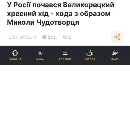
У Росії почався Великорецкий
хресний хід - хода з образом
Миколи Чудотворця
13:57, 04.06.14
2 хв.
2
Підпишіться на нас в Google
RU
МОВА
ГОЛОВНА
РОЗДІЛИ
ПОГОДА
ЛАЙТ
Реклама
ad