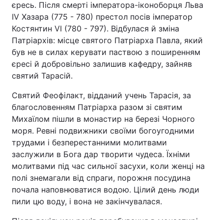
єресь. Після смерті імператора-іконоборця Льва
IV Хазара (775 - 780) престол посів імператор
Костянтин VI (780 - 797). Відбулася й зміна
Патріархів: місце святого Патріарха Павла, який
був не в силах керувати паствою з поширенням
єресі й добровільно залишив кафедру, зайняв
святий Тарасій.
Святий Феофілакт, відданий учень Тарасія, за
благословенням Патріарха разом зі святим
Михаїлом пішли в монастир на березі Чорного
моря. Ревні подвижники своїми богоугодними
трудами і безперестанними молитвами
заслужили в Бога дар творити чудеса. Їхніми
молитвами під час сильної засухи, коли женці на
полі знемагали від спраги, порожня посудина
почала наповнюватися водою. Цілий день люди
пили цю воду, і вона не закінчувалася.