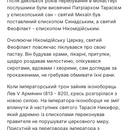
Після декількох років перебування в монастирі
послушники були висвячені Патріархом Тарасієм
у єпископський сан - святий Михаїл був
поставлений єпископом Синадським, а святий
Феофілакт - єпископом Нікомідійським.
Очолюючи Нікомідійську Церкву, святий
Феофілакт повсякчас піклувався про свою
паству. Він будував храми, лікарні, притулки,
щедро роздавав милостиню, опікувався
сиротами, вдовами і хворими, сам доглядав за
прокаженими, не гребував обмивати їхні рани.
Коли імператорський трон зайняв іконоборець
Лев V Армянин (813 - 820), єресь розгорілася з
новою силою. На імператора-іконоборця не зміг
вплинути й наступник святого Тарасія Никифор,
який даремно із єпископами переконував
правителя не порушувати церковного миру.
Присутній на переговорах імператора з