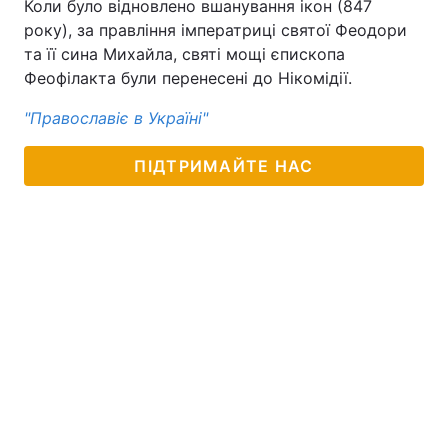
Коли було відновлено вшанування ікон (847
року), за правління імператриці святої Феодори
та її сина Михайла, святі мощі єпископа
Феофілакта були перенесені до Нікомідії.
"Православіє в Україні"
ПІДТРИМАЙТЕ НАС