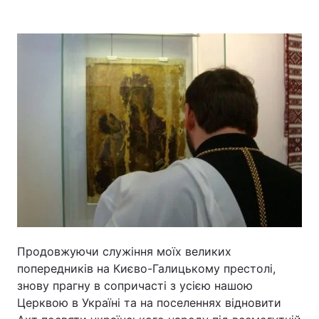
Головна
Війна
Україна
Політика
Економіка
Світ
Спорт
Наука
Техно і зв'язок
Лайт
Зброя
Інциденти
Здоров'я
Туризм
Продовжуючи служіння моїх великих
попередників на Києво-Галицькому престолі,
Цікавинки
Погода
знову прагну в сопричасті з усією нашою
Церквою в Україні та на поселеннях відновити
Екологія
Регіони