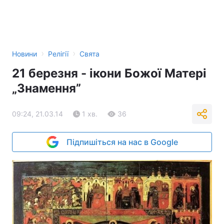
›
›
Новини
Релігії
Свята
21 березня - ікони Божої Матері
„Знамення”
09:24, 21.03.14
1 хв.
36
Підпишіться на нас в Google