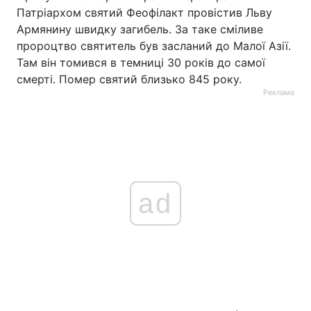
Патріархом святий Феофілакт провістив Льву
Армянину швидку загибель. За таке сміливе
пророцтво святитель був засланий до Малої Азії.
Там він томився в темниці 30 років до самої
смерті. Помер святий близько 845 року.
Реклама
ad