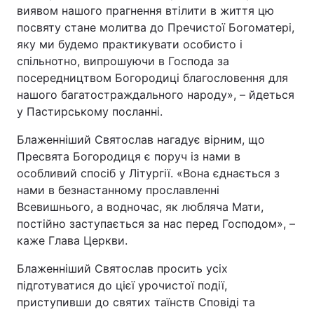
виявом нашого прагнення втілити в життя цю
посвяту стане молитва до Пречистої Богоматері,
яку ми будемо практикувати особисто і
спільнотно, випрошуючи в Господа за
посередництвом Богородиці благословення для
нашого багатостраждального народу», – йдеться
у Пастирському посланні.
Блаженніший Святослав нагадує вірним, що
Пресвята Богородиця є поруч із нами в
особливий спосіб у Літургії. «Вона єднається з
нами в безнастанному прославленні
Всевишнього, а водночас, як любляча Мати,
постійно заступається за нас перед Господом», –
каже Глава Церкви.
Блаженніший Святослав просить усіх
підготуватися до цієї урочистої події,
приступивши до святих таїнств Сповіді та