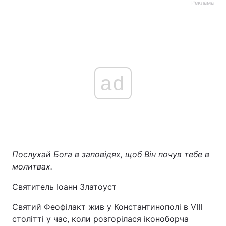
Реклама
ad
Послухай Бога в заповідях, щоб Він почув тебе в
молитвах.
Святитель Іоанн Златоуст
Святий Феофілакт жив у Константинополі в VIII
столітті у час, коли розгорілася іконоборча