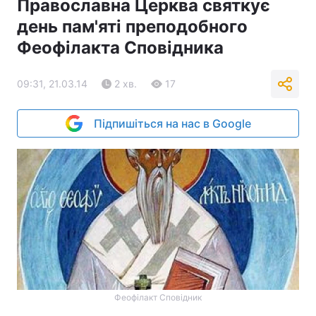
Православна Церква святкує
день пам'яті преподобного
Феофілакта Сповідника
09:31, 21.03.14
2 хв.
17
Підпишіться на нас в Google
Феофілакт Сповідник