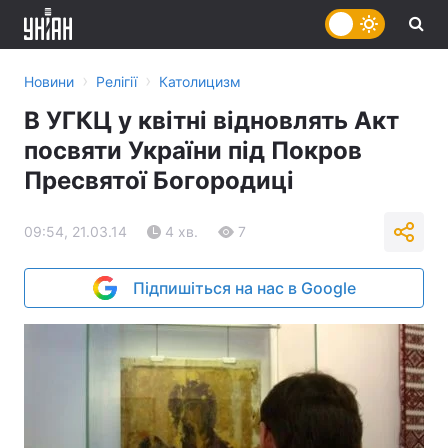
›
›
Новини
Релігії
Католицизм
В УГКЦ у квітні відновлять Акт
посвяти України під Покров
Пресвятої Богородиці
09:54, 21.03.14
4 хв.
7
Підпишіться на нас в Google