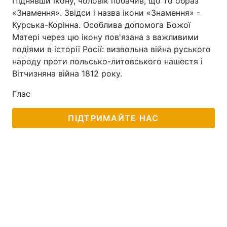
Піднявши ікону, чоловік побачив, що то образ
«Знамення». Звідси і назва ікони «Знамення» -
Курська-Корінна. Особлива допомога Божої
Матері через цю ікону пов'язана з важливими
подіями в історії Росії: визвольна війна руського
народу проти польсько-литовського нашестя і
Вітчизняна війна 1812 року.
Глас
ПІДТРИМАЙТЕ НАС