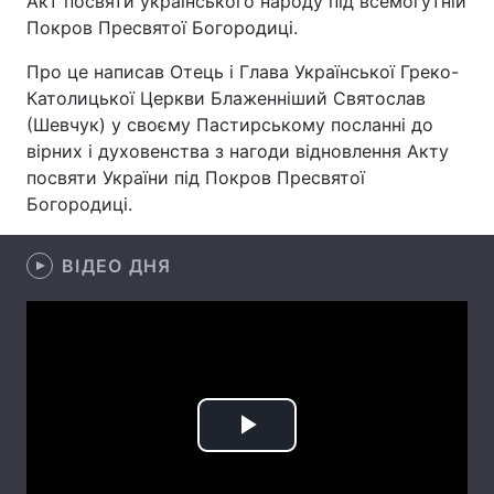
Акт посвяти українського народу під всемогутній
Покров Пресвятої Богородиці.
Лонгріди
Про це написав Отець і Глава Української Греко-
Католицької Церкви Блаженніший Святослав
Відео з Youtube
Статті
(Шевчук) у своєму Пастирському посланні до
вірних і духовенства з нагоди відновлення Акту
Інтерв'ю
Думки
посвяти України під Покров Пресвятої
Архів
Вакансії
Богородиці.
Контакти
ВІДЕО ДНЯ
Послуги
Play