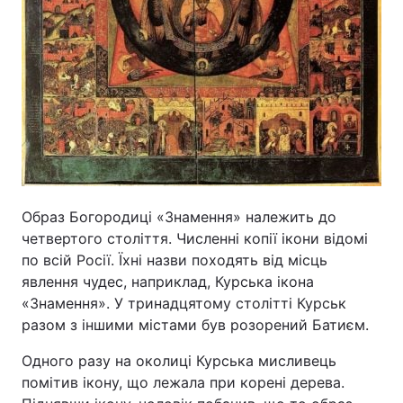
Образ Богородиці «Знамення» належить до
четвертого століття. Численні копії ікони відомі
по всій Росії. Їхні назви походять від місць
явлення чудес, наприклад, Курська ікона
«Знамення». У тринадцятому столітті Курськ
разом з іншими містами був розорений Батиєм.
Одного разу на околиці Курська мисливець
помітив ікону, що лежала при корені дерева.