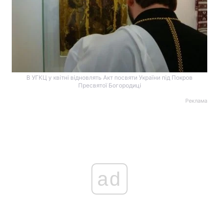
В УГКЦ у квітні відновлять Акт посвяти України під Покров
Пресвятої Богородиці
Реклама
ad