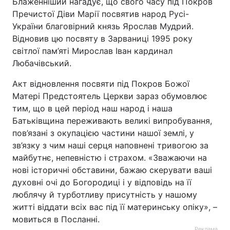
Блаженніший нагадує, що свого часу під Покров
Пречистої Діви Марії посвятив народ Русі-
України благовірний князь Ярослав Мудрий.
Відновив цю посвяту в Зарваниці 1995 року
світлої пам’яті Мирослав Іван кардинал
Любачівський.
Акт відновлення посвяти під Покров Божої
Матері Предстоятель Церкви зараз обумовлює
тим, що в цей період наш народ і наша
Батьківщина переживають великі випробування,
пов’язані з окупацією частини нашої землі, у
зв’язку з чим наші серця наповнені тривогою за
майбутнє, непевністю і страхом. «Зважаючи на
нові історичні обставини, бажаю скерувати ваші
духовні очі до Богородиці і у відповідь на її
люблячу й турботливу присутність у нашому
житті віддати всіх вас під її материнську опіку», –
мовиться в Посланні.
Реклама