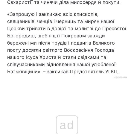
Євхаристії та чинячи діла милосердя й покути.
«Запрошую і закликаю всіх єпископів,
священиків, ченців і черниць та мирян нашої
Церкви тривати в довір’ї та молитві до Пресвятої
Богородиці, щоб під її Покровом завжди
бережені ми після трудів і подвигів Великого
посту досягли світлого Воскресіння Господа
нашого Ісуса Христа й стали свідками та
співучасниками відновлення нашої улюбленої
Батьківщини», – закликав Предстоятель УГКЦ.
Реклама
ad