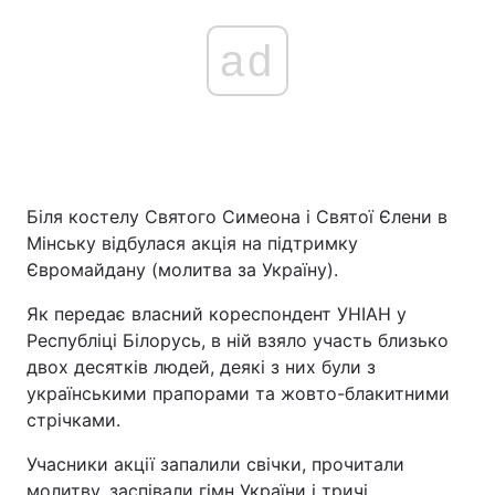
ad
Біля костелу Святого Симеона і Святої Єлени в
Мінську відбулася акція на підтримку
Євромайдану (молитва за Україну).
Як передає власний кореспондент УНІАН у
Республіці Білорусь, в ній взяло участь близько
двох десятків людей, деякі з них були з
українськими прапорами та жовто-блакитними
стрічками.
Учасники акції запалили свічки, прочитали
молитву, заспівали гімн України і тричі