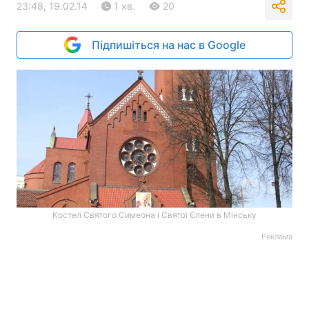
23:48, 19.02.14
1 хв.
20
Підпишіться на нас в Google
Костел Святого Симеона і Святої Єлени в Мінську
Реклама