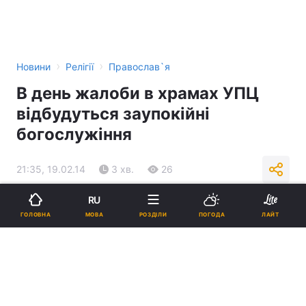
›
›
Новини
Релігії
Православ`я
В день жалоби в храмах УПЦ
відбудуться заупокійні
богослужіння
21:35, 19.02.14
3 хв.
26
RU
Підпишіться на нас в Google
МОВА
ГОЛОВНА
РОЗДІЛИ
ПОГОДА
ЛАЙТ
В день жалоби в храмах УПЦ відбудуться заупокійні богослужіння
Реклама