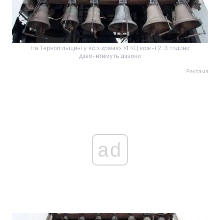
На Тернопільщині у всіх храмах УГКЦ кожні 2-3 години
дзвонитимуть дзвони
Реклама
ad