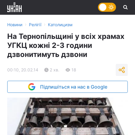
›
›
Новини
Релігії
Католицизм
На Тернопільщині у всіх храмах
УГКЦ кожні 2-3 години
дзвонитимуть дзвони
00:10, 20.02.14
2 хв.
18
Підпишіться на нас в Google