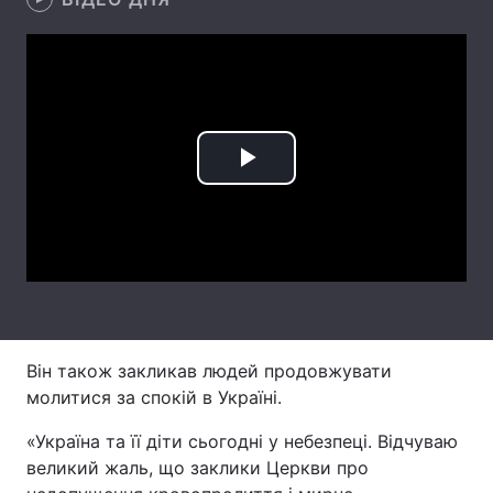
Лонгріди
Відео з Youtube
Статті
Інтерв'ю
Думки
Play
Архів
Вакансії
Video
Контакти
Послуги
Він також закликав людей продовжувати
молитися за спокій в Україні.
«Україна та її діти сьогодні у небезпеці. Відчуваю
великий жаль, що заклики Церкви про