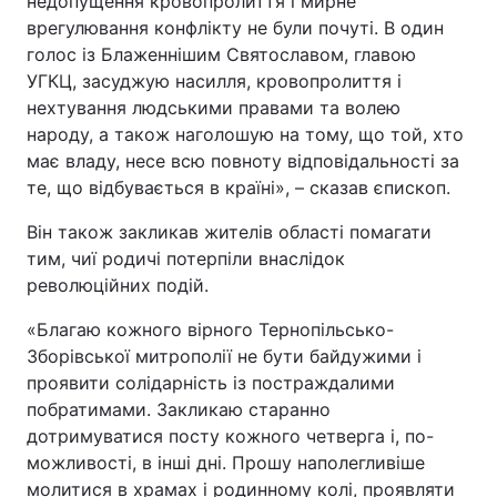
недопущення кровопролиття і мирне
врегулювання конфлікту не були почуті. В один
Тема оформлення
голос із Блаженнішим Святославом, главою
УГКЦ, засуджую насилля, кровопролиття і
нехтування людськими правами та волею
народу, а також наголошую на тому, що той, хто
має владу, несе всю повноту відповідальності за
те, що відбувається в країні», – сказав єпископ.
Він також закликав жителів області помагати
тим, чиї родичі потерпіли внаслідок
революційних подій.
«Благаю кожного вірного Тернопільсько-
Зборівської митрополії не бути байдужими і
проявити солідарність із постраждалими
побратимами. Закликаю старанно
дотримуватися посту кожного четверга і, по-
можливості, в інші дні. Прошу наполегливіше
молитися в храмах і родинному колі, проявляти