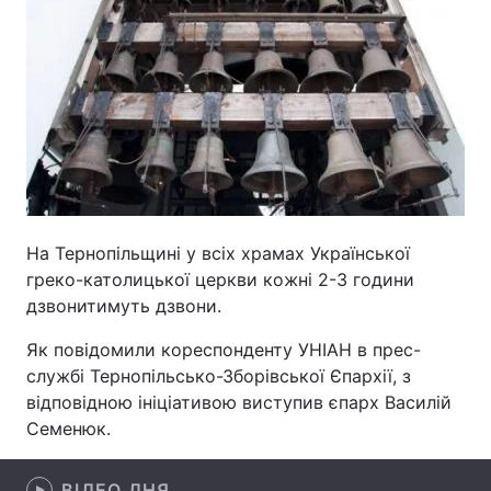
Головна
Війна
Україна
Політика
Економіка
Світ
Спорт
Наука
На Тернопільщині у всіх храмах Української
греко-католицької церкви кожні 2-3 години
Техно і зв'язок
Лайт
дзвонитимуть дзвони.
Зброя
Інциденти
Як повідомили кореспонденту УНІАН в прес-
службі Тернопільсько-Зборівської Єпархії, з
Здоров'я
Туризм
відповідною ініціативою виступив єпарх Василій
Семенюк.
Цікавинки
Погода
Екологія
Регіони
ВІДЕО ДНЯ