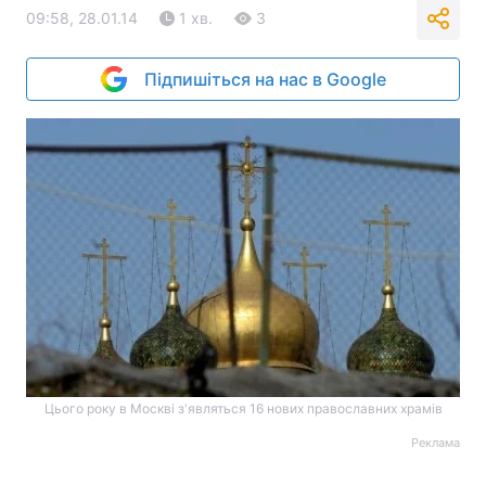
09:58, 28.01.14
1 хв.
3
Підпишіться на нас в Google
Цього року в Москві з'являться 16 нових православних храмів
Реклама