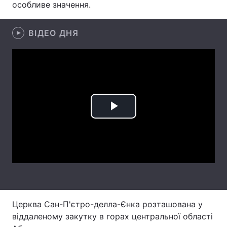
особливе значення.
Лонгріди
ВІДЕО ДНЯ
Відео з Youtube
Статті
Інтерв'ю
Думки
Архів
Вакансії
Play
Контакти
Video
Послуги
Церква Сан-П'єтро-делла-Єнка розташована у
віддаленому закутку в горах центральної області