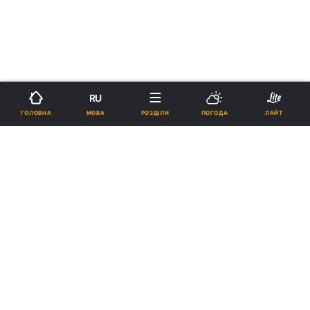
RU
МОВА
ГОЛОВНА
РОЗДІЛИ
ПОГОДА
ЛАЙТ
›
›
Новини
Релігії
Свята
28 січня день пам'яті
преподобного Іоанна Кущника
(V ст.)
08:53, 28.01.14
1 хв.
6
Підпишіться на нас в Google