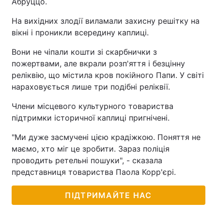
Абруццо.
Тема оформлення
На вихідних злодії виламали захисну решітку на
вікні і проникли всередину каплиці.
Вони не чіпали кошти зі скарбнички з
пожертвами, але вкрали розп'яття і безцінну
реліквію, що містила кров покійного Папи. У світі
нараховується лише три подібні реліквії.
Члени місцевого культурного товариства
підтримки історичної каплиці пригнічені.
"Ми дуже засмучені цією крадіжкою. Поняття не
маємо, хто міг це зробити. Зараз поліція
проводить ретельні пошуки", - сказала
представниця товариства Паола Корр'єрі.
ПІДТРИМАЙТЕ НАС