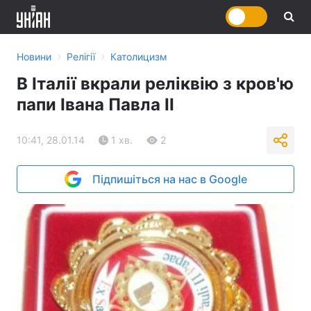
›
›
Новини
Релігії
Католицизм
В Італії вкрали реліквію з кров'ю
папи Івана Павла ІІ
10:41, 28.01.14
1 хв.
2
Підпишіться на нас в Google