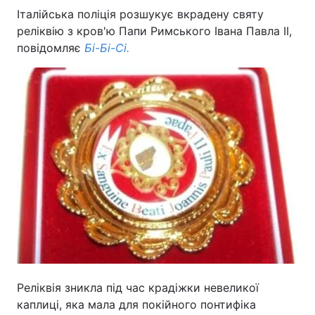
Італійська поліція розшукує вкрадену святу
реліквію з кров'ю Папи Римського Івана Павла ІІ,
повідомляє
Бі-Бі-Сі.
Головна
Війна
Україна
Політика
Економіка
Світ
Спорт
Наука
Техно і зв'язок
Лайт
Зброя
Інциденти
Здоров'я
Туризм
Цікавинки
Погода
Реліквія зникла під час крадіжки невеликої
каплиці, яка мала для покійного понтифіка
Екологія
Регіони