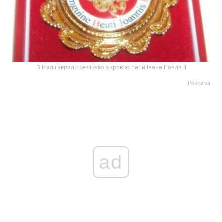
В Італії вкрали реліквію з кров'ю папи Івана Павла ІІ
Реклама
ad