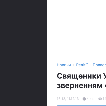
›
›
Новини
Релігії
Право
Священики У
зверненням 
16:12, 11.12.13
4 хв.
1