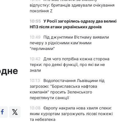
відпустку: британців здивували очікування
покоління Z
10:55
У Росії загорілись одразу два великі
НПЗ після атаки українських дронів
10:49
Під джунглями В'єтнаму виявили
печеру з рідкісними кам'яними
"перлинами"
10:42
Для чого потрібна кожна сторона
терки: про деякі функції, про які ви не
одне
знали
10:13
Водопостачання Львівщини під
загрозою: "Бориславська нафтова
компанія" просить Зеленського
переглянути санкції
10:08
Європу накрила нова хвиля спеки:
яким курортам загрожують лісові пожежі
та небезпека