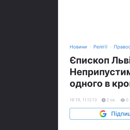
›
›
Новини
Релігії
Право
Єпископ Льв
Неприпустим
одного в кро
16:19, 11.12.13
2 хв.
0
Підпиш