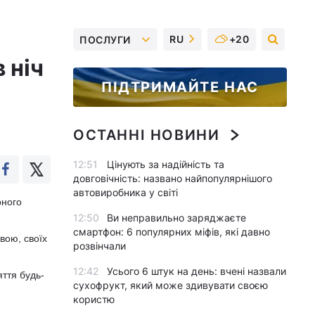
RU
+20
ПОСЛУГИ
 ніч
ПІДТРИМАЙТЕ НАС
ОСТАННІ НОВИНИ
12:51
Цінують за надійність та
довговічність: названо найпопулярнішого
автовиробника у світі
рного
12:50
Ви неправильно заряджаєте
смартфон: 6 популярних міфів, які давно
свою, своїх
розвінчали
12:42
Усього 6 штук на день: вчені назвали
ття будь-
сухофрукт, який може здивувати своєю
користю