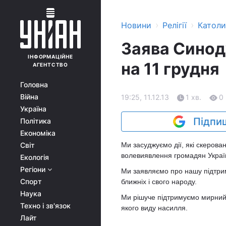
›
›
Новини
Релігії
Катол
Заява Синоду
ІНФОРМАЦІЙНЕ
на 11 грудня
АГЕНТСТВО
Головна
Війна
19:25, 11.12.13
1 хв.
0
Україна
Підпиш
Політика
Економіка
Світ
Ми засуджуємо дії, які скеров
волевиявлення громадян Украї
Екологія
Регіони
Ми заявляємо про нашу підтримку
Спорт
ближніх і свого народу.
Наука
Ми рішуче підтримуємо мирний 
Техно і зв'язок
якого виду насилля.
Лайт