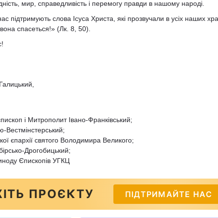
ість, мир, справедливість і перемогу правди в нашому народі.
с підтримують слова Ісуса Христа, які прозвучали в усіх наших хра
і вона спасеться!» (Лк. 8, 50).
!
Галицький,
пископ і Митрополит Івано-Франківський;
ью-Вестмінстерський;
кої єпархії святого Володимира Великого;
бірсько-Дрогобицький;
иноду Єпископів УГКЦ
ІТЬ ПРОЄКТУ
ПІДТРИМАЙТЕ НАС