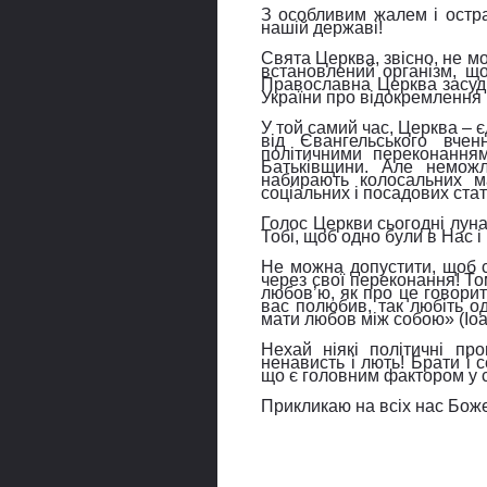
З особливим жалем і остра
нашій державі!
Свята Церква, звісно, не м
встановлений організм, що
Православна Церква засуди
України про відокремлення 
У той самий час, Церква – 
від Євангельського вче
політичними переконанням
Батьківщини. Але неможл
набирають колосальних м
соціальних і посадових стат
Голос Церкви сьогодні луна
Тобі, щоб одно були в Нас і
Не можна допустити, щоб с
через свої переконання! Т
любов’ю, як про це говорит
вас полюбив, так любіть од
мати любов між собою» (Іоан
Нехай ніякі політичні пр
ненависть і лють! Брати і с
що є головним фактором у с
Прикликаю на всіх нас Бож