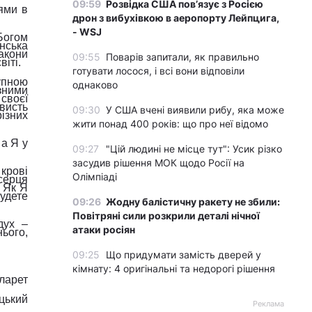
09:59
Розвідка США пов’язує з Росією
ями в
дрон з вибухівкою в аеропорту Лейпцига,
- WSJ
 Богом
нська
акони
09:55
Поварів запитали, як правильно
іті.
готувати лосося, і всі вони відповіли
тупною
однаково
зними
своєї
висть
09:30
У США вчені виявили рибу, яка може
ізних
жити понад 400 років: що про неї відомо
 а Я у
09:27
"Цій людині не місце тут": Усик різко
засудив рішення МОК щодо Росії на
крові
Олімпіаді
серця
 Як Я
будете
09:26
Жодну балістичну ракету не збили:
Повітряні сили розкрили деталі нічної
дух –
атаки росіян
нього,
09:25
Що придумати замість дверей у
кімнату: 4 оригінальні та недорогі рішення
іларет
ицький
Реклама