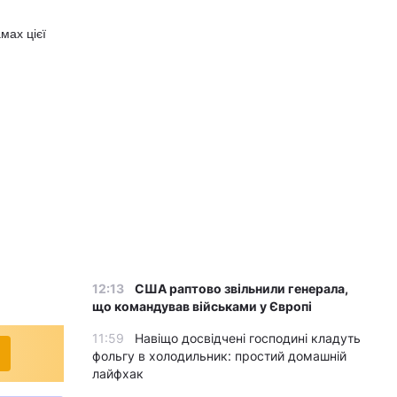
мах цієї
12:13
США раптово звільнили генерала,
що командував військами у Європі
11:59
Навіщо досвідчені господині кладуть
фольгу в холодильник: простий домашній
лайфхак