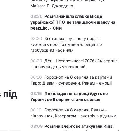
Майкла Б. Джордана
08:30
Росія знайшла слабке місце
української ППО, не залишаючи шансу на
реакцію, - CNN
08:30
Зі стиглих груш печу пиріг -
виходить просто смакота: рецепт із
гарбузовим насінням
08:30
День Незалежності 2026: 24 серпня
- робочий день чи вихідний
08:20
Гороскоп на 8 серпня за картами
Таро: Дівам - суперечки, Ракам - емоції
 під
08:15
Похолодання та дощі йдуть по
Україні: де 8 серпня стане свіжіше
08:10
Гороскоп на 8 серпня: Левам –
відпочинок, Козерогам – зустріч з рідними
08:09
Росіяни вчергове атакували Київ: