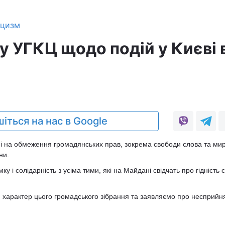
ицизм
 УГКЦ щодо подій у Києві в
іться на нас в Google
ані на обмеження громадянських прав, зокрема свободи слова та ми
ни.
 і солідарність з усіма тими, які на Майдані свідчать про гідність 
характер цього громадського зібрання та заявляємо про несприйня