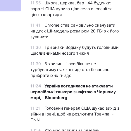
11:55
Школа, церква, бар і 44 будинки:
пара зі США купила ціле село в Іспанії за
ціною квартири
11:41
Chrome став самовільно скачувати
на диск ШІ-модель розміром 20 ГБ: як його
зупинити
11:36
Три знаки Зодіаку будуть головними
щасливчиками нового тижня
11:30
5 хвилин - і оси більше не
турбуватимуть: як швидко та безпечно
прибрати їхнє гніздо
11:24
Україна погодилася не атакувати
неросійські танкери з нафтою в Чорному
морі, - Bloomberg
11:21
Головний генерал США шукає вихід з
війни в Ірані, щоб не розлютити Трампа, -
CNN
10:56
Хто має платити за сімейну