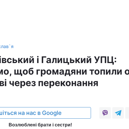
слав`я
івський і Галицький УПЦ:
о, щоб громадяни топили 
ві через переконання
іться на нас в Google
Возлюблені брати і сестри!