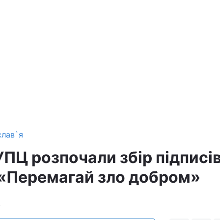
слав`я
ПЦ розпочали збір підписів
«Перемагай зло добром»
4