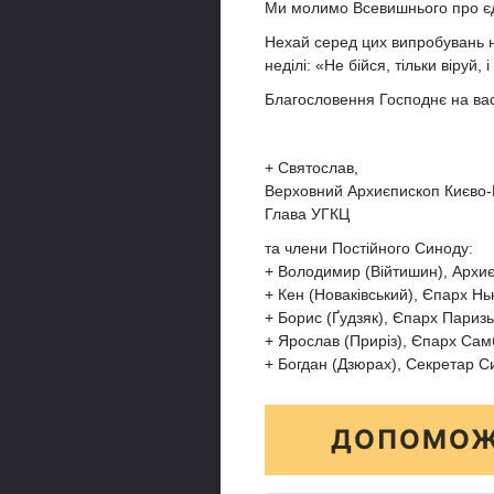
Ми молимо Всевишнього про єдн
Нехай серед цих випробувань на
неділі: «Не бійся, тільки віруй, 
Благословення Господнє на вас
+ Святослав,
Верховний Архиєпископ Києво-
Глава УГКЦ
та члени Постійного Синоду:
+ Володимир (Війтишин), Архиє
+ Кен (Новаківський), Єпарх Н
+ Борис (Ґудзяк), Єпарх Паризь
+ Ярослав (Приріз), Єпарх Сам
+ Богдан (Дзюрах), Секретар С
ДОПОМОЖ