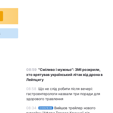
s
08:59
"Сміливо і мужньо": ЗМІ розкрили,
хто врятував український літак від дрона в
Лейпцигу
08:58
Що не слід робити після вечері:
гастроентерологи назвали три поради для
здорового травлення
08:34
Вийшов трейлер нового
ОНОВЛЕНО
римейку "Афери Томаса Крауна" від