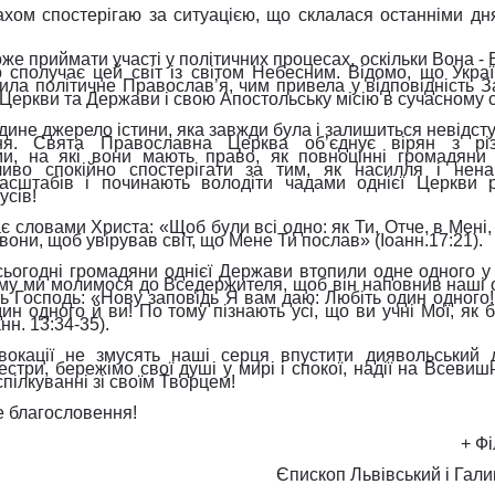
хом спостерігаю за ситуацією, що склалася останніми дн
оже приймати участі у політичних процесах, оскільки Вона -
 сполучає цей світ із світом Небесним. Відомо, що Украї
ла політичне Православ’я, чим привела у відповідність З
Церкви та Держави і свою Апостольську місію в сучасному св
єдине джерело істини, яка завжди була і залишиться невідс
ння. Свята Православна Церква об’єднує вірян з рі
и, на які вони мають право, як повноцінні громадяни 
иво спокійно спостерігати за тим, як насилля і нена
асштабів і починають володіти чадами однієї Церкви р
усів!
є словами Христа: «Щоб були всі одно: як Ти, Отче, в Мені,
 вони, щоб увірував світ, що Мене Ти послав» (Iоанн.17:21).
ьогодні громадяни однієї Держави втопили одне одного у 
ому ми молимося до Вседержителя, щоб він наповнив наші 
ь Господь: «Нову заповідь Я вам даю: Любіть один одного!
ин одного й ви! По тому пізнають усі, що ви учні Мої, як 
н. 13:34-35).
овокації не змусять наші серця впустити диявольський 
естри, бережімо свої душі у мирі і спокої, надії на Всевиш
пілкуванні зі своїм Творцем!
е благословення!
+ Ф
Єпископ Львівський і Гал