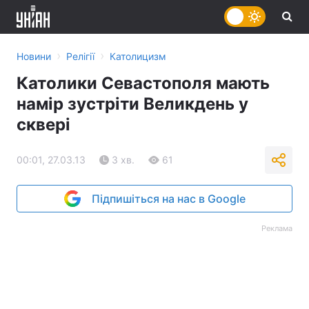
›
›
Новини
Релігії
Католицизм
Католики Севастополя мають
намір зустріти Великдень у
сквері
00:01, 27.03.13
3 хв.
61
Підпишіться на нас в Google
Реклама