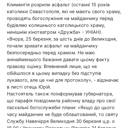
Климентія розрили асфальт (останні 15 років
католики Севастополя, які не мають свого храму,
проводять богослужіння на майданчику перед
Головна
Війна
будівлею колишнього католицького храму,
нинішнім кінотеатром «Дружба» - УНІАН).
Україна
Політика
«Вчора, 25 березня, за шість днів до Великодня,
почали зривати асфальт на майданчику
Економіка
Світ
безпосередньо перед храмом. Не маю
анінайменшого бажання давати цьому факту
Спорт
Наука
правову оцінку. Впевнений лише, що не
обійшлося в цьому випадку без підступів
Техно і зв'язок
Лайт
лукавого, але це «не для протоколу», - відзначає
в листі отець Юрій.
Зброя
Інциденти
Настоятель також поінформував губернатора,
Здоров'я
Туризм
що парафія повідомила районну владу про свої
пасхальні богослужебні плани: «Якщо до цього
Цікавинки
Погода
часу майданчик не буде облаштований, то святу
Службу Навечірря Великодня 30 березня ц.р. о
Екологія
Регіони