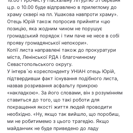
18.00 і Урочисту Пасхальну Літургію 31 березня
ц.р. о 10.00 буде відправлено в прилеглому до
Лонгріди
храму сквері на пл. Ушакова навпроти храму».
Отець Юрій також попросив прийняти «цю
Відео з Youtube
Статті
позицію, яка жодним чином не порушує
громадський порядок і тим паче не несе в собі
Інтерв'ю
Думки
прояву громадянської непокори».
Копії листа направлені також до прокуратури
Архів
Вакансії
міста, Ленінської РДА і благочинному
Севастопольського округу.
Контакти
У інтерв`ю кореспонденту УНІАН отець Юрій,
підтвердивши факт існування подібного листа,
Послуги
назвав розривання асфальту прикрою
«накладкою». За його словами, він з розумінням
ставиться до того, що такі роботи для
покращення якості життя людей проводити
необхідно. «Ну, якщо так вийшло, що поробиш,
ми не робитимемо з цього трагедію. Якщо
майданчик не буде приведено до ладу