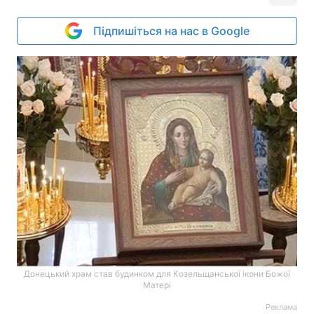
Підпишіться на нас в Google
Донецький храм став будинком для Козельщанської ікони Божої
Матері
Реклама