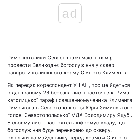
ad
Римо-католики Севастополя мають намір
провести Великоднє богослужіння у сквері
навпроти колишнього храму Святого Климентія.
Як передає кореспондент УНІАН, про це йдеться
в датованому 26 березня листі настоятеля Римо-
католицької парафії священномученика Климента
Римського в Севастополі отця Юрія Зиминського
голові Севастопольської МДА Володимиру Яцубі.
У своєму листі настоятель інформує владу, що
богослужіння буде перенесено до скверу,
оскільки на майданчику перед храмом Святого