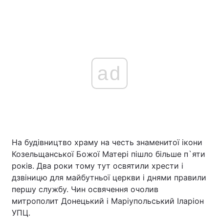
ad
На будівництво храму на честь знаменитої ікони
Козельщанської Божої Матері пішло більше п`яти
років. Два роки тому тут освятили хрести і
дзвіницю для майбутньої церкви і днями правили
першу службу. Чин освячення очолив
митрополит Донецький і Маріупольський Іларіон
УПЦ.