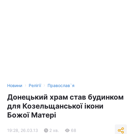
›
›
Новини
Релігії
Православ`я
Донецький храм став будинком
для Козельщанської ікони
Божої Матері
19:28, 26.03.13
2 хв.
68