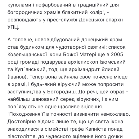
куполами і пофарбований в традиційний для
богородичних храмів блакитний колір", -
розповідають у прес-службі Донецької єпархії
УПЦ.
А головне, нововідбудований донецький храм
став будинком для чудотворної святині: список
Козельщанської ікони Божої Матері ще в 2005
році громаді подарував архієпископ Ізюмський
та Куп`янський, тоді ще архімандрит Єлисей
(Іванов). Тепер вона зайняла своє почесне місце
в храмі, і будь-який віруючий може попросити
заступництва у Богородиці. До речі, цей образ -
найбільш шанований серед віруючих, і з ним
пов`язують не одне щасливе зцілення.
"Походження її в точності визначити неможливо.
Достовірно відомо лише те, що ця свята ікона
знаходилася в сімействі графа Капніста понад
півстоліття, до чудесного зцілення його дочки