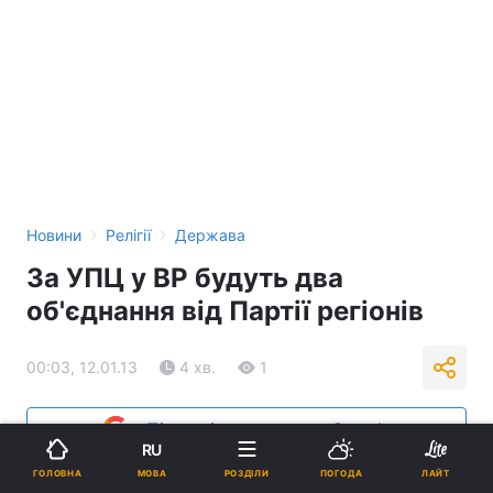
›
›
Новини
Релігії
Держава
За УПЦ у ВР будуть два
об'єднання від Партії регіонів
00:03, 12.01.13
4 хв.
1
Підпишіться на нас в Google
RU
МОВА
ГОЛОВНА
РОЗДІЛИ
ПОГОДА
ЛАЙТ
Реклама