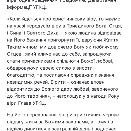
віра, одне Хрещення», повідомляє Департамент
інформації УГКЦ..
«Коли йдеться про християнську віру, то маємо
на увазі передусім віру в Триєдиного Бога: Отця,
і Сина, і Святого Духа, – якою людина відповідає
на Його бажання пригорнути її, даруючи Життя.
Таким чином, ми довіряємо Богу як люблячому
Отцеві, який кличе нас до себе, запрошуючи
стати причасниками спільноти Божої любові,
обдаровуючи своєю силою з висоти –
благодаттю, та посилаючи справжнє пізнання
невидимих речей. Вірити – означає вповні
відкритися до Божого дару любові, зверненого
до Його творіння», – наголошує у з нагоди Року
віри Глава УГКЦ.
На його переконання, з віри християнин черпає
відвагу жити за Божими законами, а тому і з
надією дивитися в завтрашній день і водночас