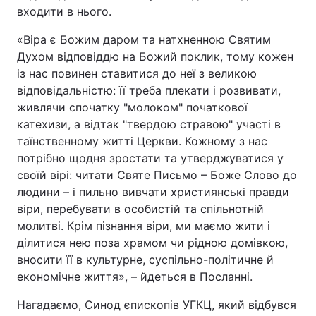
входити в нього.
«Віра є Божим даром та натхненною Святим
Духом відповіддю на Божий поклик, тому кожен
із нас повинен ставитися до неї з великою
відповідальністю: її треба плекати і розвивати,
живлячи спочатку "молоком" початкової
катехизи, а відтак "твердою стравою" участі в
таїнственному житті Церкви. Кожному з нас
потрібно щодня зростати та утверджуватися у
своїй вірі: читати Святе Письмо – Боже Слово до
людини – і пильно вивчати християнські правди
віри, перебувати в особистій та спільнотній
молитві. Крім пізнання віри, ми маємо жити і
ділитися нею поза храмом чи рідною домівкою,
вносити її в культурне, суспільно-політичне й
економічне життя», – йдеться в Посланні.
Нагадаємо, Синод єпископів УГКЦ, який відбувся