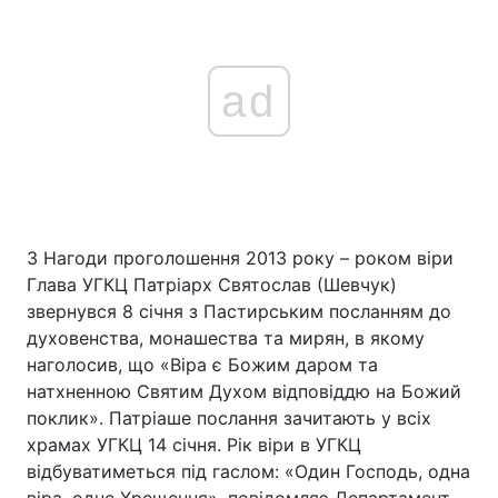
ad
З Нагоди проголошення 2013 року – роком віри
Глава УГКЦ Патріарх Святослав (Шевчук)
звернувся 8 січня з Пастирським посланням до
духовенства, монашества та мирян, в якому
наголосив, що «Віра є Божим даром та
натхненною Святим Духом відповіддю на Божий
поклик». Патріаше послання зачитають у всіх
храмах УГКЦ 14 січня. Рік віри в УГКЦ
відбуватиметься під гаслом: «Один Господь, одна