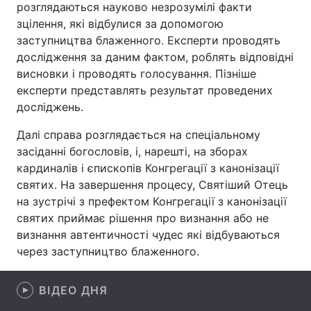
розглядаються науково незрозумілі факти
зцілення, які відбулися за допомогою
заступництва блаженного. Експерти проводять
дослідження за даним фактом, роблять відповідні
Головна
Війна
висновки і проводять голосування. Пізніше
експерти представлять результат проведених
Україна
Політика
досліджень.
Економіка
Світ
Далі справа розглядається на спеціальному
засіданні богословів, і, нарешті, на зборах
Спорт
Наука
кардиналів і єпископів Конгрегації з канонізації
Техно і зв'язок
Лайт
святих. На завершення процесу, Святіший Отець
на зустрічі з префектом Конгрегації з канонізації
Зброя
Інциденти
святих приймає рішення про визнання або не
визнання автентичності чудес які відбуваються
Здоров'я
Туризм
через заступництво блаженного.
Цікавинки
Погода
ВІДЕО ДНЯ
Екологія
Регіони