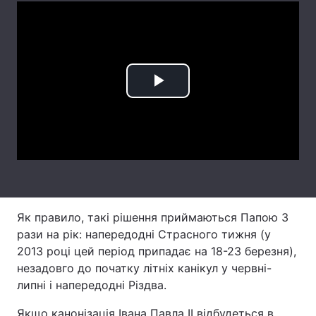
Лонгріди
Відео з Youtube
Статті
Play
Інтерв'ю
Думки
Video
Архів
Вакансії
Контакти
Послуги
Як правило, такі рішення приймаються Папою 3
рази на рік: напередодні Страсного тижня (у
2013 році цей період припадає на 18-23 березня),
незадовго до початку літніх канікул у червні-
липні і напередодні Різдва.
Якщо канонізація Івана Павла II відбудеться в