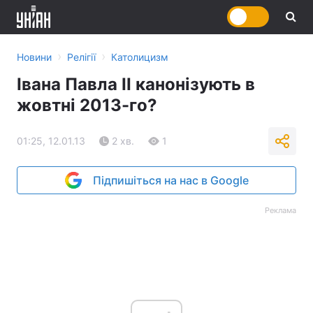
›
›
Новини
Релігії
Католицизм
Івана Павла II канонізують в
жовтні 2013-го?
01:25, 12.01.13
2 хв.
1
Підпишіться на нас в Google
Реклама