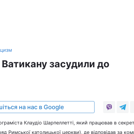
ицизм
 Ватикану засудили до
іться на нас в Google
ограміста Клаудіо Шарпеллетті, який працював в секрет
ряд Римської католицької церкви), де відповідав за ко