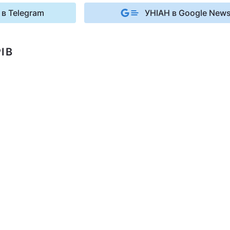
 в Telegram
УНІАН в Google New
ІВ