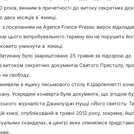
 років, винним в причетності до витоку секретних док
о двох місяців в`язниці.
 з посиланням на Agence France-Presse, вирок відкладе
ягом цього випробувального терміну він не порушить йо
лковито уникнути в`язниці.
Ватикану було заарештовано 25 травня за підозрою до
з витоком секретних документів Святого Престолу, пр
 на свободу.
 виявили в ящику письмового столу К.Шарпеллетті конв
ану. Усередині конверта були документи, що згодом бу
ійського журналіста Джанлуїджі Нуцці «Його святість: Т
ій книзі, опублікованій в травні 2012 року, зокрема, йш
ксуальних скандалах, в центрі яких опинялися представ
кви.