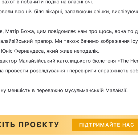
 захотів побачити подію на власні очі.
вели всю ніч біля лікарні, запалюючи свічки, виспівуючи
я, Матір Божа, цим повідомляє нам про щось, вона то 
малайзійський прапор. Ми також бачимо зображення Ісуса
в Юніс Фернандеса, який живе неподалік.
дактор Малайзійський католицького бюлетеня «The Her
а провести розслідування і перевірити справжність зо
ну меншість в переважно мусульманській Малайзії.
ІТЬ ПРОЄКТУ
ПІДТРИМАЙТЕ НАС