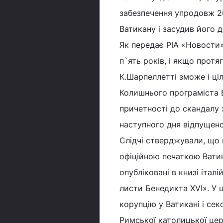
забезпечення упродовж 20
Ватикану і засудив його д
Як передає РІА «Новости»
п`ять років, і якщо прот
К.Шарпеллетті зможе і ці
Колишнього програміста 
причетності до скандалу 
наступного дня відпущено
Слідчі стверджували, що
офіційною печаткою Ватик
опубліковані в книзі італ
листи Бенедикта XVI». У ц
корупцію у Ватикані і се
Римської католицької цер