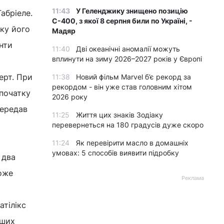
11:43
У Геленджику знищено позицію
абріеле.
С-400, з якої 8 серпня били по Україні, -
оку його
Мадяр
нти
11:40
Дві океанічні аномалії можуть
вплинути на зиму 2026–2027 років у Європі
ерт. При
11:38
Новий фільм Marvel б’є рекорд за
рекордом - він уже став головним хітом
Спочатку
2026 року
передав
11:25
Життя цих знаків Зодіаку
перевернеться на 180 градусів дуже скоро
11:24
Як перевірити масло в домашніх
умовах: 5 способів виявити підробку
 два
може
Реклама
атілікс
іших