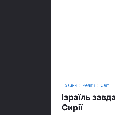
›
›
Новини
Релігії
Світ
Ізраїль зав
Сирії