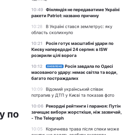
10:49
Фінляндія не передаватиме Україні
ракети Patriot: названо причину
10:28
В Україні стався землетрус: яку
область сколихнуло
10:21
Росія готує масштабні удари по
Києву напередодні 24 серпня: в ISW
розкрили цілі ворога
10:12
Росія завдала по Одесі
ОНОВЛЕНО
масованого удару: немає світла та води,
багато постраждалих
10:09
Відомий український співак
потрапив у ДТП у Києві та показав фото
10:06
Рекордні рейтинги і параноя: Путін
у по
зачищає вибори жорсткіше, ніж зазвичай,
- The Telegraph
10:05
Коричнева трава після спеки може
ожити: що радять зробити експерти