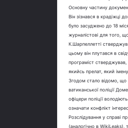
Основну частину докумен
Він зізнався в крадіжці 
було засуджено до 18 міс
журналістові для того, що
К.Шарпеллетті стверджува
цьому він плутався в сві
програміст стверджував, 
якийсь прелат, який імен
Згодом стало відомо, що 
ватиканської поліції Дом
офіцери поліції володіют
означати конфлікт інтерес
Розслідування у справі пр
(аналогічно в WikiLeaks)