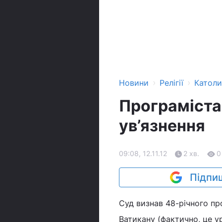
›
›
Новини
Релігії
Катол
Програміста
ув’язнення
09:08, 12.11.12
2 хв.
0
Підпиш
Суд визнав 48-річного пр
Ватикану (фактично, це у