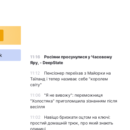
k
11:16
Росіяни просунулися у Часовому
Яру, - DeepState
11:12
Пенсіонер переїхав з Майорки на
Таїланд і тепер називає себе "королем
світу"
11:06
"Я не вивожу": переможниця
"Холостяка" приголомшила зізнанням після
весілля
11:02
Навіщо бризкати оцтом на ключі:
простий домашній трюк, про який знають
одиниці