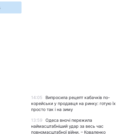
s
14:05
Випросила рецепт кабачків по-
корейськи у продавця на ринку: готую їх
просто так і на зиму
13:59
Одеса вночі пережила
наймасштабніший удар за весь час
повномасштабної війни, – Коваленко