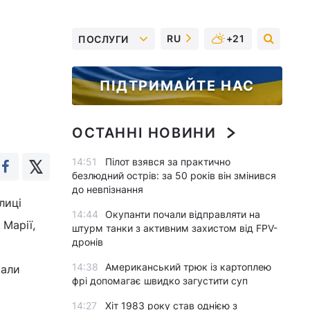
RU
+21
ПОСЛУГИ
ПІДТРИМАЙТЕ НАС
ОСТАННІ НОВИНИ
14:51
Пілот взявся за практично
безлюдний острів: за 50 років він змінився
до невпізнання
лиці
14:44
Окупанти почали відправляти на
Марії,
штурм танки з активним захистом від FPV-
дронів
14:38
Американський трюк із картоплею
тали
фрі допомагає швидко загустити суп
14:27
Хіт 1983 року став однією з