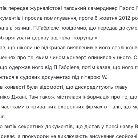
тів передав журналістові папський камердинер Паоло Г
документів і просив помилування, проте 6 жовтня 2012 р
яців в`язниці. П.Габріеле повідомив, що передав докуме
б врятувати церкву від «зла і корупції».
в, що ніколи не відкривав виявлений в його столі конв
дченнях про те, яким чином конверт опинився у нього. 
що одержав його від П.Габріеле, потім казав, що його 
ується в судових документах під літерою W.
в конверті були відомості, що дискредитують главу
еніко Джані. Там також містилася інформація про те, що
ь частками в приватних охоронних фірмах в Італії, що 
ів.
о витік секретних документів, що дістав у пресі назву В
, триває, а прокурори не виключають висунення серйозн