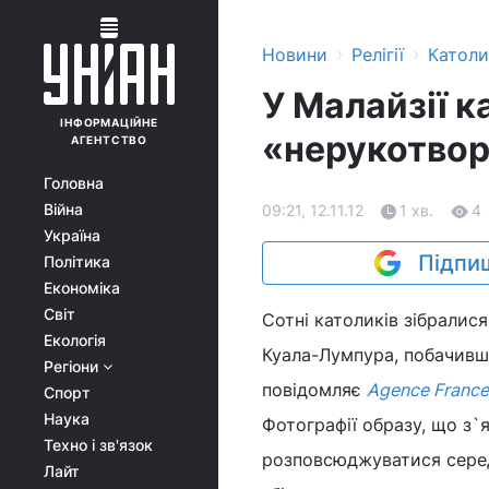
›
›
Новини
Релігії
Катол
У Малайзії к
ІНФОРМАЦІЙНЕ
«нерукотвор
АГЕНТСТВО
Головна
Війна
09:21, 12.11.12
1 хв.
4
Україна
Підпиш
Політика
Економіка
Світ
Сотні католиків зібралися
Екологія
Куала-Лумпура, побачивши
Регіони
повідомляє
Agence France
Спорт
Наука
Фотографії образу, що з`я
Техно і зв'язок
розповсюджуватися серед
Лайт