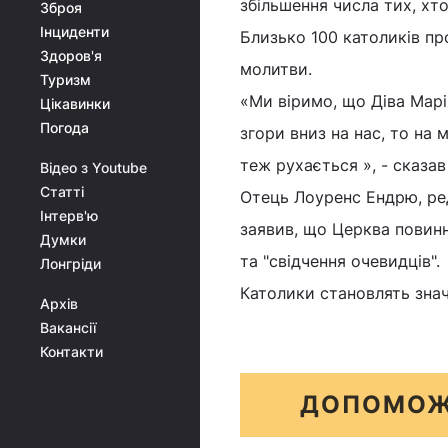
збільшення числа тих, хто
Зброя
Інциденти
Близько 100 католиків про
Здоров'я
молитви.
Туризм
«Ми віримо, що Діва Марі
Цікавинки
Погода
згори вниз на нас, то на 
теж рухається », - сказа
Відео з Youtube
Статті
Отець Лоуренс Ендрю, ре
Інтерв'ю
заявив, що Церква повинн
Думки
та "свідчення очевидців".
Лонгріди
Католики становлять знач
Архів
Вакансії
Контакти
ДОПОМОЖ