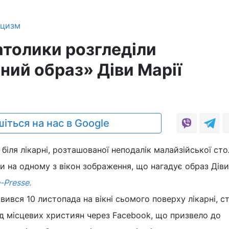
ицизм
атолики розгледіли
ний образ» Діви Марії
іться на нас в Google
 біля лікарні, розташованої неподалік малайзійської сто
 на одному з вікон зображення, що нагадує образ Діви 
-Presse.
вився 10 листопада на вікні сьомого поверху лікарні, с
 місцевих християн через Facebook, що призвело до