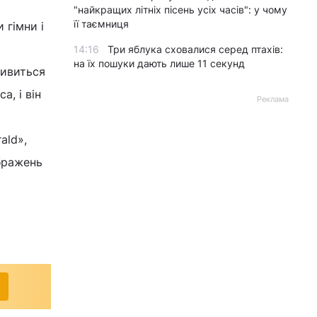
"найкращих літніх пісень усіх часів": у чому
її таємниця
 гімни і
14:16
Три яблука сховалися серед птахів:
на їх пошуки дають лише 11 секунд
дивиться
, і він
Реклама
ald»,
бражень