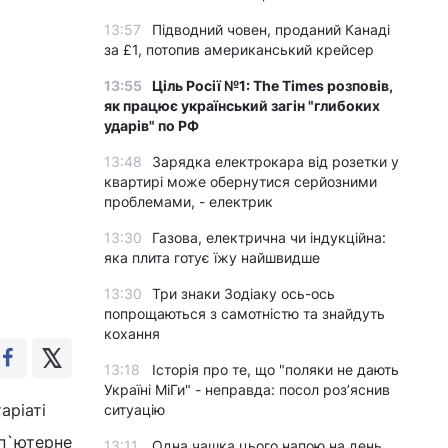
13:57
Підводний човен, проданий Канаді
за £1, потопив американський крейсер
13:55
Ціль Росії №1: The Times розповів,
як працює український загін "глибоких
ударів" по РФ
13:48
Зарядка електрокара від розетки у
квартирі може обернутися серйозними
проблемами, - електрик
13:30
Газова, електрична чи індукційна:
яка плита готує їжу найшвидше
13:30
Три знаки Зодіаку ось-ось
попрощаються з самотністю та знайдуть
кохання
13:18
Історія про те, що "поляки не дають
Україні МіГи" - неправда: посол роз’яснив
аріаті
ситуацію
мп`ютерне
13:11
Одна чашка цього напою на день