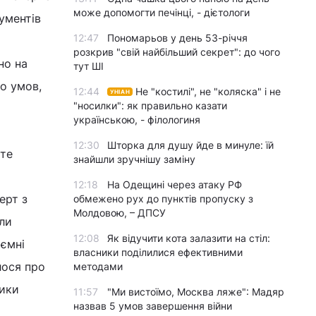
може допомогти печінці, - дієтологи
ументів
12:47
Пономарьов у день 53-річчя
розкрив "свій найбільший секрет": до чого
но на
тут ШІ
го умов,
12:44
Не "костилі", не "коляска" і не
УНІАН
"носилки": як правильно казати
українською, - філологиня
12:30
Шторка для душу йде в минуле: їй
оте
знайшли зручнішу заміну
12:18
На Одещині через атаку РФ
ерт з
обмежено рух до пунктів пропуску з
Молдовою, – ДПСУ
ли
12:08
Як відучити кота залазити на стіл:
аємні
власники поділилися ефективними
лося про
методами
ники
11:57
"Ми вистоїмо, Москва ляже": Мадяр
назвав 5 умов завершення війни