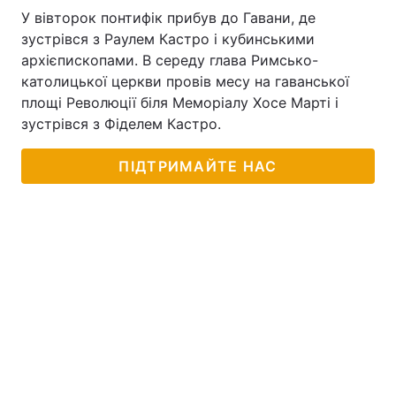
У вівторок понтифік прибув до Гавани, де
зустрівся з Раулем Кастро і кубинськими
архієпископами. В середу глава Римсько-
католицької церкви провів месу на гаванської
площі Революції біля Меморіалу Хосе Марті і
зустрівся з Фіделем Кастро.
ПІДТРИМАЙТЕ НАС