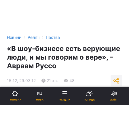
›
›
Новини
Релігії
Паства
«В шоу-бизнесе есть верующие
люди, и мы говорим о вере», –
Авраам Руссо
15:12, 29.03.12
21 хв.
48
RU
Підпишіться на нас в Google
МОВА
ГОЛОВНА
РОЗДІЛИ
ПОГОДА
ЛАЙТ
Реклама