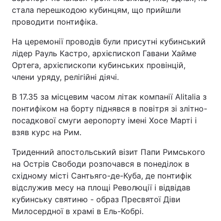
стала перешкодою кубинцям, що прийшли
проводити понтифіка.
На церемонії проводів були присутні кубинський
лідер Рауль Кастро, архієпископ Гавани Хайме
Ортега, архієпископи кубинських провінцій,
члени уряду, релігійні діячі.
В 17.35 за місцевим часом літак компанії Alitalia з
понтифіком на борту піднявся в повітря зі злітно-
посадкової смуги аеропорту імені Хосе Марті і
взяв курс на Рим.
Триденний апостольський візит Папи Римського
на Острів Свободи розпочався в понеділок в
східному місті Сантьяго-де-Куба, де понтифік
відслужив месу на площі Революції і відвідав
кубинську святиню - образ Пресвятої Діви
Милосердної в храмі в Ель-Кобрі.