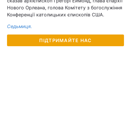
сказав архієпископ Грегорі Еймонд, глава єпархії
Нового Орлеана, голова Комітету з богослужіння
Тема оформлення
Конференції католицьких єпископів США.
Седьмиця.
ПІДТРИМАЙТЕ НАС