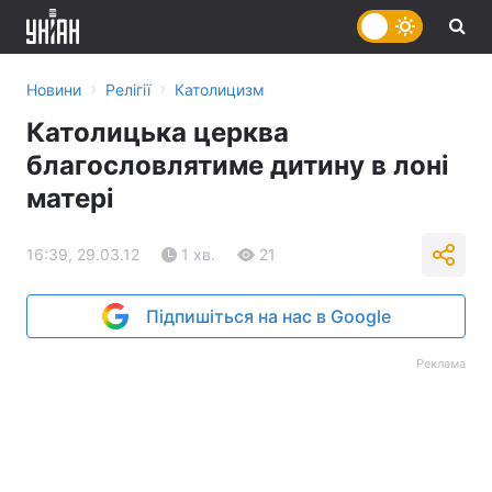
›
›
Новини
Релігії
Католицизм
Католицька церква
благословлятиме дитину в лоні
матері
16:39, 29.03.12
1 хв.
21
Підпишіться на нас в Google
Реклама