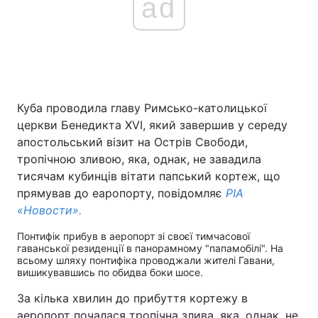
ad
Куба проводила главу Римсько-католицької
церкви Бенедикта XVI, який завершив у середу
апостольський візит на Острів Свободи,
тропічною зливою, яка, однак, не завадила
тисячам кубинців вітати папський кортеж, що
прямував до еаропорту, повідомляє
РІА
«Новости».
Понтифік прибув в аеропорт зі своєї тимчасової
гаванської резиденції в панорамному "папамобілі". На
всьому шляху понтифіка проводжали жителі Гавани,
вишикувавшись по обидва боки шосе.
За кілька хвилин до прибуття кортежу в
аеропорт почалася тропічна злива, яка, однак, не