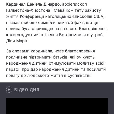
Кардинал Даніель Дінардо, архієпископ
Галвестона-Х`юстона і глава Комітету захисту
життя Конференції католицьких єпископів США,
Головна
Війна
назвав глибоко символічним той факт, що ця
новина була оприлюднена на свято Благовіщення,
Україна
Політика
коли згадується втілення Богонемовля в утробі
Діви Марії.
Економіка
Світ
За словами кардинала, нове благословення
Спорт
Наука
покликане підтримати батьків, які очікують
народження дитини, стимулювати молитву всієї
Техно і зв'язок
Лайт
парафії про дар народження дитини та посилити
повагу до людського життя в суспільстві.
Зброя
Інциденти
Здоров'я
Туризм
ВІДЕО ДНЯ
Цікавинки
Погода
Екологія
Регіони