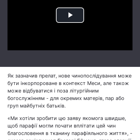
Лонгріди
Play
Відео з Youtube
Статті
Video
Інтерв'ю
Думки
Архів
Вакансії
Контакти
Як зазначив прелат, нове чинопослідування може
бути інкорпороване в контекст Меси, але також
Послуги
може відбуватися і поза літургійним
богослужінням - для окремих матерів, пар або
груп майбутніх батьків.
«Ми хотіли зробити цю заяву якомога швидше,
щоб парафії могли почати вплітати цей чин
благословення в тканину парафіяльного життя», -