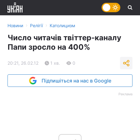
›
›
Новини
Релігії
Католицизм
Число читачів твіттер-каналу
Папи зросло на 400%
20:21, 26.02.12
1 хв.
0
Підпишіться на нас в Google
Реклама