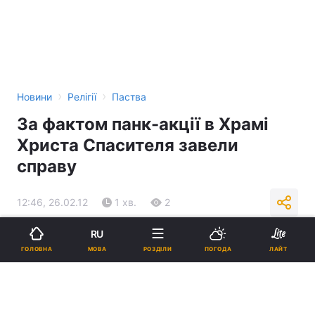
›
›
Новини
Релігії
Паства
За фактом панк-акції в Храмі
Христа Спасителя завели
справу
12:46, 26.02.12
1 хв.
2
RU
Підпишіться на нас в Google
МОВА
ГОЛОВНА
РОЗДІЛИ
ПОГОДА
ЛАЙТ
Реклама