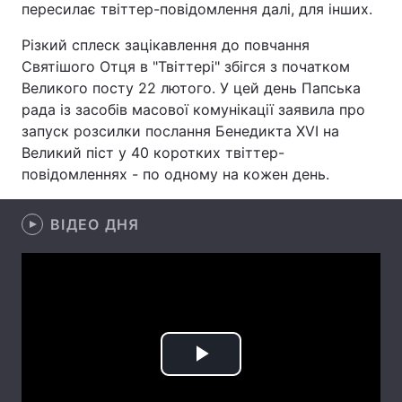
пересилає твіттер-повідомлення далі, для інших.
Різкий сплеск зацікавлення до повчання
Святішого Отця в "Твіттері" збігся з початком
Головна
Війна
Великого посту 22 лютого. У цей день Папська
рада із засобів масової комунікації заявила про
Україна
Політика
запуск розсилки послання Бенедикта XVI на
Великий піст у 40 коротких твіттер-
Економіка
Світ
повідомленнях - по одному на кожен день.
Спорт
Наука
ВІДЕО ДНЯ
Техно і зв'язок
Лайт
Зброя
Інциденти
Здоров'я
Туризм
Цікавинки
Погода
Play
Екологія
Регіони