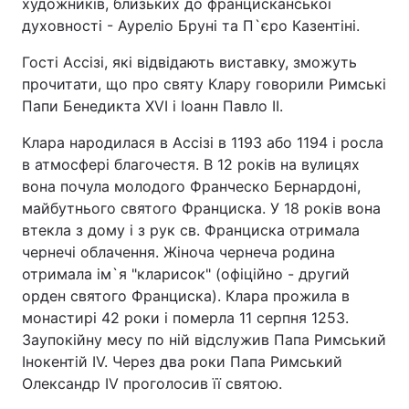
художників, близьких до францисканської
духовності - Ауреліо Бруні та П`єро Казентіні.
Гості Ассізі, які відвідають виставку, зможуть
прочитати, що про святу Клару говорили Римські
Папи Бенедикта XVI і Іоанн Павло II.
Клара народилася в Ассізі в 1193 або 1194 і росла
в атмосфері благочестя. В 12 років на вулицях
вона почула молодого Франческо Бернардоні,
майбутнього святого Франциска. У 18 років вона
втекла з дому і з рук св. Франциска отримала
чернечі облачення. Жіноча чернеча родина
отримала ім`я "кларисок" (офіційно - другий
орден святого Франциска). Клара прожила в
монастирі 42 роки і померла 11 серпня 1253.
Заупокійну месу по ній відслужив Папа Римський
Інокентій IV. Через два роки Папа Римський
Олександр IV проголосив її святою.