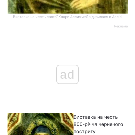
Виставка на честь святої Клари Ассизької відкрилася в Ассізі
Реклама
ad
Виставка на честь
800-річчя чернечого
постригу