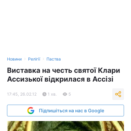
›
›
Новини
Релігії
Паства
Виставка на честь святої Клари
Ассизької відкрилася в Ассізі
17:45, 26.02.12
1 хв.
5
Підпишіться на нас в Google