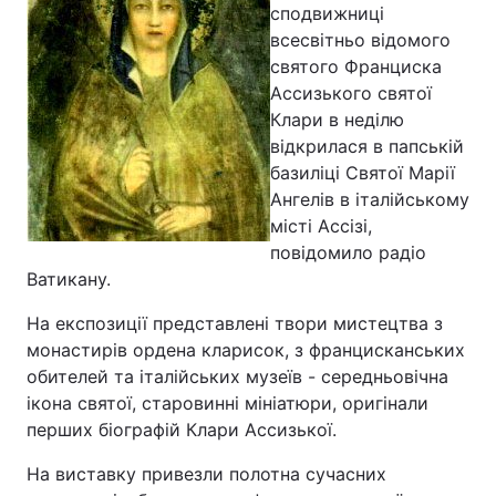
сподвижниці
всесвітньо відомого
святого Франциска
Ассизького святої
Клари в неділю
відкрилася в папській
базиліці Святої Марії
Ангелів в італійському
місті Ассізі,
повідомило радіо
Ватикану.
На експозиції представлені твори мистецтва з
монастирів ордена кларисок, з францисканських
обителей та італійських музеїв - середньовічна
ікона святої, старовинні мініатюри, оригінали
перших біографій Клари Ассизької.
На виставку привезли полотна сучасних