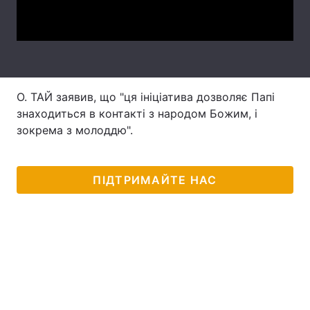
Video
Лонгріди
Відео з Youtube
Статті
Інтерв'ю
Думки
О. ТАЙ заявив, що "ця ініціатива дозволяє Папі
знаходиться в контакті з народом Божим, і
Архів
Вакансії
зокрема з молоддю".
Контакти
ПІДТРИМАЙТЕ НАС
Послуги