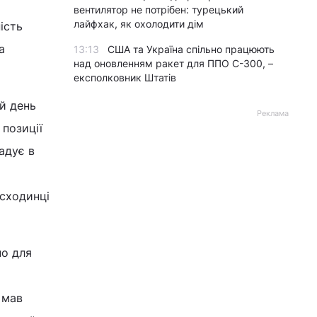
вентилятор не потрібен: турецький
лайфхак, як охолодити дім
ість
а
13:13
США та Україна спільно працюють
над оновленням ракет для ППО С-300, –
експолковник Штатів
й день
Реклама
 позиції
адує в
 сходинці
но для
 мав