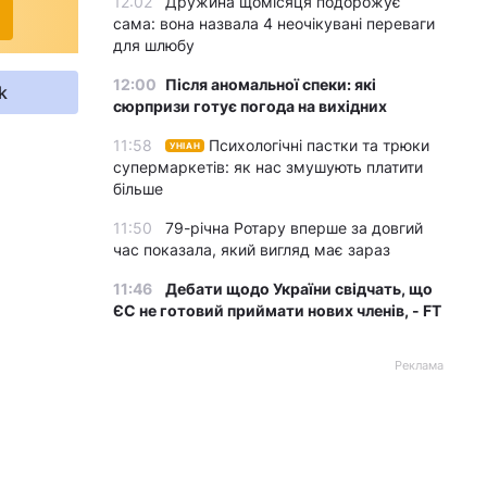
12:02
Дружина щомісяця подорожує
сама: вона назвала 4 неочікувані переваги
для шлюбу
12:00
Після аномальної спеки: які
k
сюрпризи готує погода на вихідних
11:58
Психологічні пастки та трюки
УНІАН
супермаркетів: як нас змушують платити
більше
11:50
79-річна Ротару вперше за довгий
час показала, який вигляд має зараз
11:46
Дебати щодо України свідчать, що
ЄС не готовий приймати нових членів, - FT
Реклама