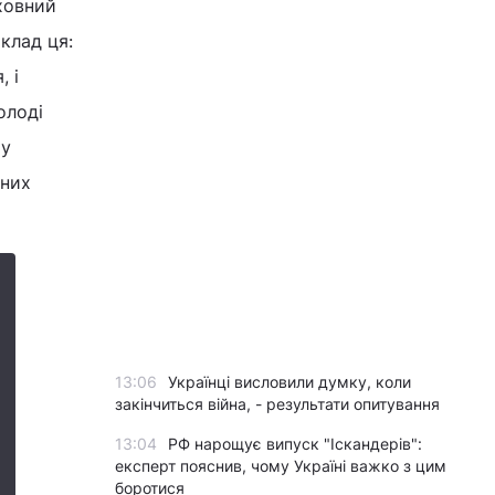
ховний
клад ця:
 і
олоді
му
 них
13:06
Українці висловили думку, коли
закінчиться війна, - результати опитування
13:04
РФ нарощує випуск "Іскандерів":
експерт пояснив, чому Україні важко з цим
боротися