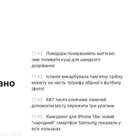
11:45
Помідори почервоніють миттєво:
чим поливати кущі для швидкого
дозрівання
11:42
Іспанія викарбувала пам'ятну срібну
ано
монету на честь тріумфу збірної з футболу
(фото)
11:42
687 тисяч сонячних панелей
допомогли місту пережити три урагани
11:40
Конкурент для iPhone 16e: новий
"народний" смартфон Samsung показали у
всіх кольорах