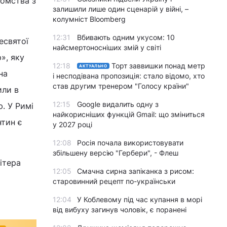
йомства з
залишили лише один сценарій у війні, –
колумніст Bloomberg
12:31
Вбивають одним укусом: 10
есвятої
найсмертоносніших змій у світі
», яку
12:18
Торт заввишки понад метр
АКТУАЛЬНО
на
і несподівана пропозиція: стало відомо, хто
став другим тренером "Голосу країни"
или в
12:15
Google видалить одну з
. У Римі
найкорисніших функцій Gmail: що зміниться
нтин є
у 2027 році
12:08
Росія почала використовувати
збільшену версію "Гербери", - Флеш
ітера
12:05
Смачна сирна запіканка з рисом:
старовинний рецепт по-українськи
12:04
У Коблевому під час купання в морі
від вибуху загинув чоловік, є поранені