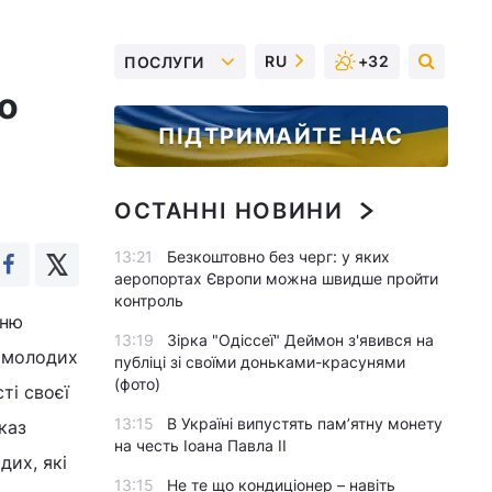
RU
+32
ПОСЛУГИ
о
ПІДТРИМАЙТЕ НАС
ОСТАННІ НОВИНИ
13:21
Безкоштовно без черг: у яких
аеропортах Європи можна швидше пройти
контроль
вню
13:19
Зірка "Одіссеї" Деймон з'явився на
д молодих
публіці зі своїми доньками-красунями
(фото)
ті своєї
13:15
В Україні випустять пам’ятну монету
каз
на честь Іоана Павла II
дих, які
13:15
Не те що кондиціонер – навіть