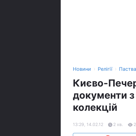
›
›
Новини
Релігії
Паств
Києво-Печер
документи з
колекцій
13:29, 14.02.12
2 хв.
2