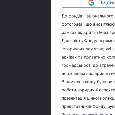
Підпиш
До фондів Національного
фотографії, що висвітлюют
рамках відкриття Міжнар
Діяльність Фонду спрямов
історичних пам’яток, які 
архівах та приватних кол
громадськості до втрачени
державним або приватним 
В рамках заходу було вис
роботи, юридичні аспекти
презентація цінної колекц
представників Фонду, бул
Зокрема, перший віце-пр