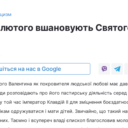
ицизм
 лютого вшановують Святог
4
іться на нас в Google
ого Валентина як покровителя людської любові має да
нди розповідають про його пастирську діяльність сере
 той час імператор Клавдій II для зміцнення боєздатнос
вікам одружуватися і мати дітей. Звичайно, що такий на
них. Таємно і всупереч владі єпископ благословив моло