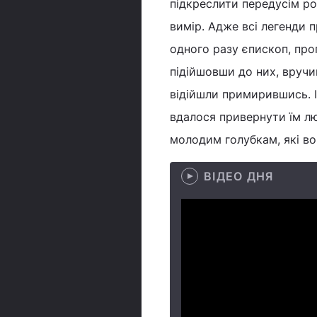
підкреслити передусім ро
вимір. Адже всі легенди 
одного разу єпископ, про
підійшовши до них, вручи
відійшли примирившись. І
вдалося привернути їм л
молодим голубкам, які во
ВІДЕО ДНЯ