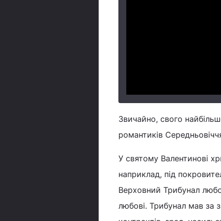
Звичайно, свого найбільш
романтиків Середньовічч
У святому Валентинові хр
наприклад, під покровите
Верховний Трибунал любов
любові. Трибунал мав за 