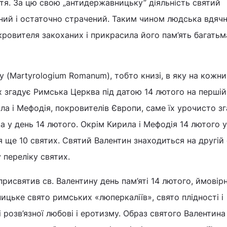
тя. За цю свою „антидержавницьку” діяльність святий
ний і остаточно страчений. Таким чином людська вдячн
ровителя закоханих і прикрасила його пам’ять багатьм
(Martyrologium Romanum), тобто книзі, в яку на кожни
их згадує Римська Церква під датою 14 лютого на першій
а і Мефодія, покровителів Європи, саме їх урочисто зг
а у день 14 лютого. Окрім Кирила і Мефодія 14 лютого у
 ще 10 святих. Святий Валентин знаходиться на другій
у переліку святих.
 присвятив св. Валентину день пам’яті 14 лютого, ймовір
ницьке свято римських «люперкаліїв», свято плідності і
 розв’язної любові і еротизму. Образ святого Валентина