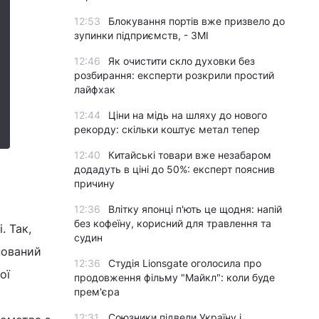
12:53
Блокування портів вже призвело до
зупинки підприємств, - ЗМІ
12:46
Як очистити скло духовки без
розбирання: експерти розкрили простий
лайфхак
12:44
Ціни на мідь на шляху до нового
рекорду: скільки коштує метал тепер
12:40
Китайські товари вже незабаром
додадуть в ціні до 50%: експерт пояснив
причину
12:36
Влітку японці п'ють це щодня: напій
без кофеїну, корисний для травлення та
. Так,
судин
нований
12:36
Студія Lionsgate оголосила про
ої
продовження фільму "Майкл": коли буде
прем'єра
12:31
Союзники підвели Україну і