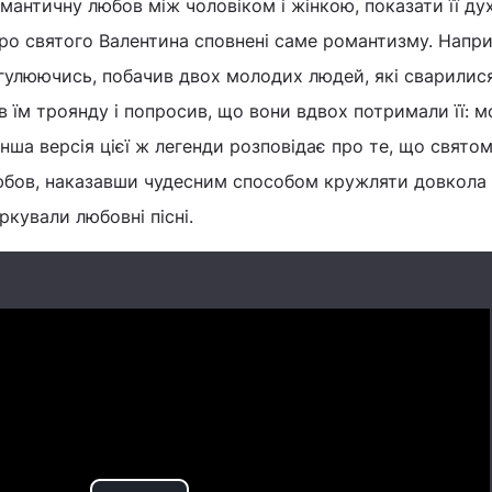
мантичну любов між чоловіком і жінкою, показати її ду
про святого Валентина сповнені саме романтизму. Напри
гулюючись, побачив двох молодих людей, які сварилися,
в їм троянду і попросив, що вони вдвох потримали її: м
нша версія цієї ж легенди розповідає про те, що свято
юбов, наказавши чудесним способом кружляти довкола
ркували любовні пісні.