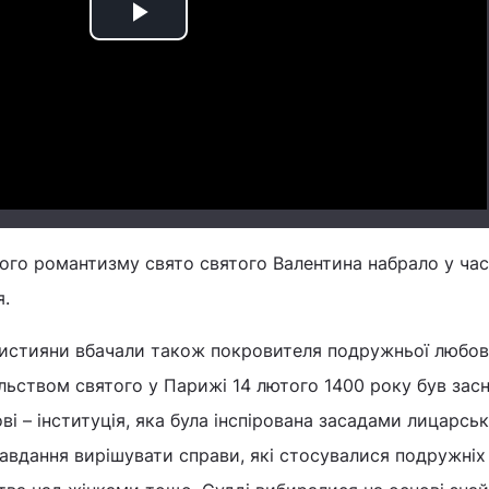
Play
Video
ого романтизму свято святого Валентина набрало у час
я.
истияни вбачали також покровителя подружньої любові
льством святого у Парижі 14 лютого 1400 року був зас
і – інституція, яка була інспірована засадами лицарськ
завдання вирішувати справи, які стосувалися подружніх