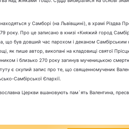
ства над жінками тощо. Судді вибиралися на основі зна
находяться у Самборі (на Львівщині), в храмі Різдва Пр
779 року. Про це записано в книзі «Княжий город Самбір
а, що був довший час парохом і деканом Самбірським 
ощі, як пише автор, викопані на кладовищі святої Прісц
еником і близько 270 року загинув мученицькою смертю
итуту є скупий запис про те, що священномученик Вале
ько-Самбірської Єпархії.
вославна Церкви вшановують пам`ять Валентина, пресв