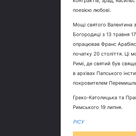
контрактів, зрад, насиль
поезією любові.
Мощі святого Валентина з
Богородиці з 13 травня 1
опрацював Франс Арабіяс
початку 20 століття. Ці м
Римі, де святий був свящ
в архівах Папського інст
покровителем Перемишльс
Греко-Католицька та Пра
Римського 19 липня.
РІСУ