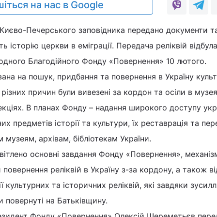
іться на нас в Google
 Києво-Печерського заповідника передано документи т
ь історію церкви в еміграції. Передача реліквій відбул
одного Благодійного Фонду «Повернення» 10 лютого.
ана на пошук, придбання та повернення в Україну куль
з різних причин були вивезені за кордон та осіли в музея
екціях. В планах Фонду – надання широкого доступу укр
х предметів історії та культури, їх реставрація та пе
музеям, архівам, бібліотекам України.
вітлено основні завдання Фонду «Повернення», механіз
 повернення реліквій в Україну з-за кордону, а також в
ії культурних та історичних реліквій, які завдяки зусил
и повернуті на Батьківщину.
езидент Фонду «Повернення» Олексій Шереметьєв пере