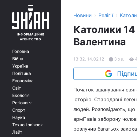
›
›
Новини
Релігії
Катол
Католики 14
ІНФОРМАЦІЙНЕ
Валентина
АГЕНТСТВО
Головна
Війна
13:32, 14.02.12
3 хв.
Україна
Підпиш
Політика
Економіка
Світ
Початок вшанування свят
Екологія
історію. Стародавні леге
Регіони
людей. Розповідають, що у
Спорт
Наука
армії ввів заборону чоло
Техно і зв'язок
розлучив багатьох закоха
Лайт