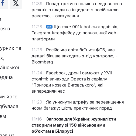
11:39
Понад третина поляків невдоволена
реакцією влади на інцидент з російською
ракетою, – опитування
а
11:28
Що таке 001k.bot сьогодні: від
НК
ася в
Telegram-інтерфейсу до повноцінної web-
платформи
турних та
11:26
Російська еліта боїться ФСБ, яка
дедалі більше виходить з-під контролю, -
х,
Bloomberg
аїнської
11:24
Facebook, дрон і самокат у XVII
редача
столітті: винаходи Ореста із серіалу
"Пригоди козака Виговського", які
випередили час
ми його
11:20
Як уникнути штрафу за перевищення
ідбулася
норм багажу: шість практичних порад
лям
11:16
Загроза для України: журналісти
створили мапу зі 150 військовими
обʼєктам в Білорусі
дав на