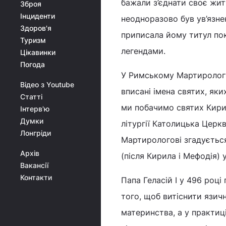
бажали з’єднати своє жит
Зброя
Інциденти
неодноразово був ув’язне
Здоров'я
приписала йому титул пок
Туризм
легендами.
Цікавинки
Погода
У Римському Мартирологу 
Відео з Youtube
вписані імена святих, як
Статті
ми побачимо святих Кирил
Інтерв'ю
Думки
літургії Католицька Церкв
Лонгріди
Мартирологові згадується
Архів
(після Кирила і Мефодія) 
Вакансії
Контакти
Папа Геласій I у 496 році
того, щоб витіснити язич
материнства, а у практиці