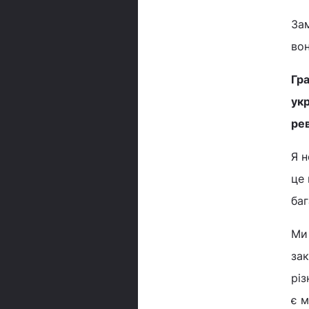
За
во
Гра
ук
рев
Я н
це 
баг
Ми 
зак
різ
є 