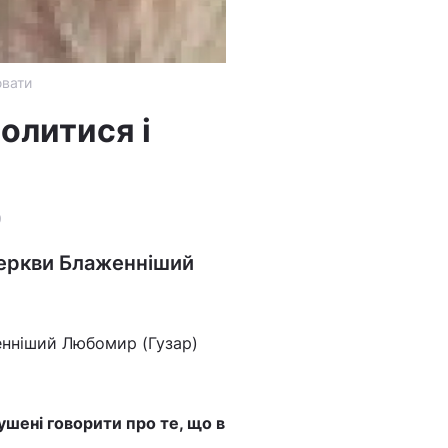
ювати
олитися і
9
Церкви Блаженніший
енніший Любомир (Гузар)
ушені говорити про те, що в