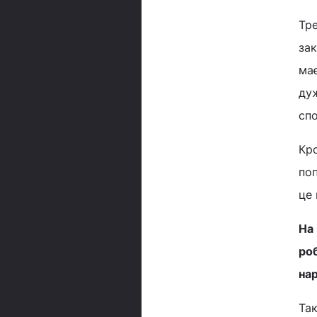
Тре
зак
ма
дуж
спо
Кро
поп
це 
На 
ро
нар
Так