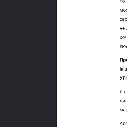
то 
мож
сво
не 
хоч
лю
Пре
іні
УГ
Я н
див
має
Але