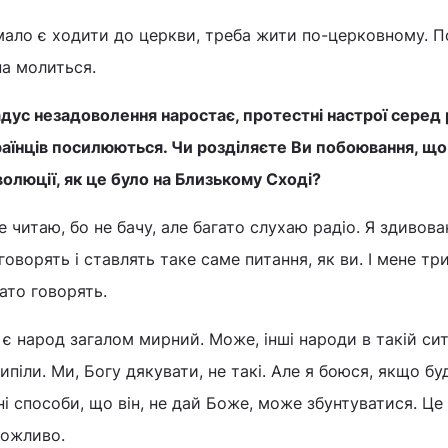
мало є ходити до церкви, треба жити по-церковному. П
на молиться.
дус незадоволення наростає, протестні настрої серед 
раїнців посилюються. Чи розділяєте Ви побоювання, що
олюції, як це було на Близькому Сході?
е читаю, бо не бачу, але багато слухаю радіо. Я здивова
говорять і ставлять таке саме питання, як ви. І мене т
ато говорять.
є народ загалом мирний. Може, інші народи в такій ситу
ипіли. Ми, Богу дякувати, не такі. Але я боюся, якщо б
ні способи, що він, не дай Боже, може збунтуватися. Це 
можливо.