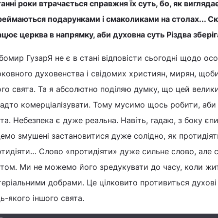
анні роки втрачається справжня їх суть, бо, як вигляда
еймаються подарунками і смаколиками на столах... Ска
цює церква в напрямку, аби духовна суть Різдва збері
омир ГузарЯ не є в стані відповісти сьогодні щодо осо
ковного духовенства і свідомих християн, мирян, щоб
го свята. Та я абсолютно поділяю думку, що цей вели
адто комерціалізувати. Тому мусимо щось робити, аби
та. Небезпека є дуже реальна. Навіть, гадаю, з боку є
емо змушені застановитися дуже солідно, як протидіят
отидіяти… Слово «протидіяти» дуже сильне слово, але 
ятом. Ми не можемо його зредукувати до часу, коли жи
еріальними добрами. Це цілковито противиться духові 
ь-якого іншого свята.