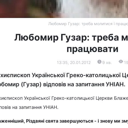
Любомир Гузар: треба молитися і прац
Любомир Гузар: треба м
працювати
13:35, 20.01.2012
9 хв.
1
хиєпископ Української Греко-католицької 
бомир (Гузар) відповів на запитання УНІАН.
хиєпископ Української Греко-католицької Церкви Блаж
повів на запитання УНІАН.
женніший, Різдвяні свята завершуються - і знову ми зм