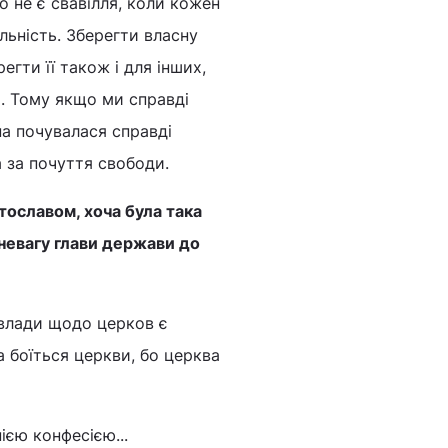
 не є свавілля, коли кожен
льність. Зберегти власну
егти її також і для інших,
а. Тому якщо ми справді
а почувалася справді
 за почуття свободи.
тославом, хоча була така
зневагу глави держави до
 влади щодо церков є
а боїться церкви, бо церква
єю конфесією...