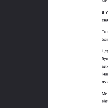
Ми 
В У
свя
То 
бої
Цер
бул
вих
інш
дуж
Ми
від