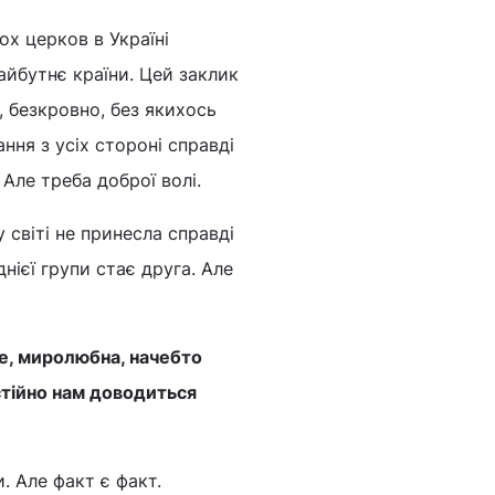
х церков в Україні
айбутнє країни. Цей заклик
 безкровно, без якихось
ння з усіх стороні справді
Але треба доброї волі.
 світі не принесла справді
нієї групи стає друга. Але
те, миролюбна, начебто
стійно нам доводиться
. Але факт є факт.