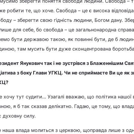
мусимо зберегти поняття свободи людини. Свобода – то
е робити те, що хоче. Свобода – це є висока відповіда
боду – зберегти свою гідність людини, Богом дану. Збер
лише для себе, бо свобода – це загальнонародна справ
емо бути державою такою, як повинні бути, де б людин
диною, там мусить бути дуже сконцентрована боротьба
зидент Янукович так і не зустрівся з Блаженнішим Свя
ціатива з боку Глави УГКЦ. Чи не сприймаєте Ви це як 
КЦ?
е хочу тут судити… Узагалі вважаю, що політика нашої
ною, я б так сказав делікатно. Гадаю, це тому, що влад
 духовну силу.
 наша влада молиться з церквою, щоправда лише з одні