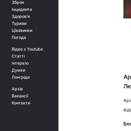
Зброя
Інциденти
Здоров'я
Туризм
Цікавинки
Погода
Відео з Youtube
Статті
Інтерв'ю
Думки
Ар
Лонгріди
Лю
Архів
Вакансії
Ар
Контакти
від
Бла