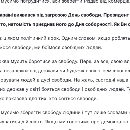
мусимо потрудитися, аби зберегти Різдво від комерціал
країні виявився під загрозою День свободи. Президент
то, натомість приєднав його до Дня соборності. Як Ви 
є цілком політичний крок. Одним словом, якщо роблять
мося свободи, ми боїмося свобідних людей.
ква мусить боротися за свободу. Перш за все, свою в
а незалежна від держави чи будь-якої іншої земської в
овувати людей в дусі свободи. На жаль, сьогодні наша 
их держав у світі бояться свободи і свобідних людей. 
е показово для тих, хто боїться свободи.
 мусимо зберегти свободу людини і тут лише словами н
чуватися дійсність. Якщо ми говоримо про демократію і