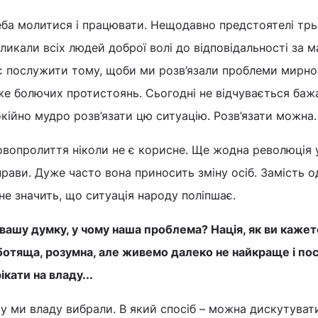
ба молитися і працювати. Нещодавно предстоятелі трьо
ликали всіх людей доброї волі до відповідальності за м
є послужити тому, щоби ми розв’язали проблеми мирно,
е болючих протистоянь. Сьогодні не відчувається бажа
кійно мудро розв’язати цю ситуацію. Розв’язати можна. 
вопролиття ніколи не є корисне. Ще жодна революція у
рави. Дуже часто вона приносить зміну осіб. Замість од
не значить, що ситуація народу поліпшає.
вашу думку, у чому наша проблема? Нація, як ви каже
ботяща, розумна, але живемо далеко не найкраще і по
ікати на владу...
у ми владу вибрали. В який спосіб – можна дискутувати