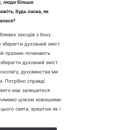
є, люди більше
жіть, будь ласка, як
галася?
бливих заходів з боку
и зберегти духовний зміст
кий празник починають
 зберегти духовний зміст
пископату, духовенства ми
и. Потрібно справді
свято має залишитися
тимемо цілком зовнішніми
цього свята, зрештою як і