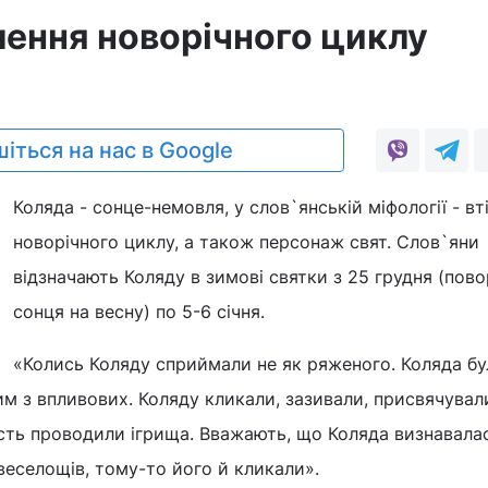
лення новорічного циклу
іться на нас в Google
Коляда - сонце-немовля, у слов`янській міфології - вт
новорічного циклу, а також персонаж свят. Слов`яни
відзначають Коляду в зимові святки з 25 грудня (пов
сонця на весну) по 5-6 січня.
«Колись Коляду сприймали не як ряженого. Коляда бу
 з впливових. Коляду кликали, зазивали, присвячували
 честь проводили ігрища. Вважають, що Коляда визнавала
еселощів, тому-то його й кликали».