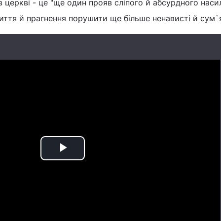
в церкві - це "ще один прояв сліпого й абсурдного наси
ття й прагнення порушити ще більше ненависті й сум`я
Play
Video