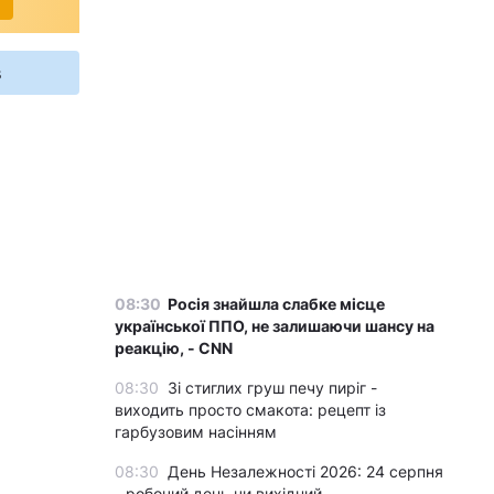
s
08:30
Росія знайшла слабке місце
української ППО, не залишаючи шансу на
реакцію, - CNN
08:30
Зі стиглих груш печу пиріг -
виходить просто смакота: рецепт із
гарбузовим насінням
08:30
День Незалежності 2026: 24 серпня
- робочий день чи вихідний