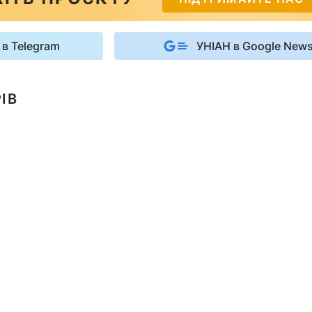
 в Telegram
УНІАН в Google New
ІВ