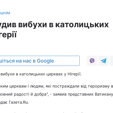
ицизм
удив вибухи в католицьких
герії
іться на нас в Google
вибухи в католицьких церквах у Нігерії.
ьким церквам і людям, які постраждали від тероризму 
повний радості й добра", - заявив представник Ватикан
дає Газета.Ru.