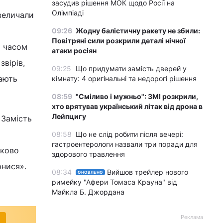
засудив рішення МОК щодо Росії на
Олімпіаді
величали
09:26
Жодну балістичну ракету не збили:
Повітряні сили розкрили деталі нічної
м часом
атаки росіян
вірів,
09:25
Що придумати замість дверей у
вають
кімнату: 4 оригінальні та недорогі рішення
08:59
"Сміливо і мужньо": ЗМІ розкрили,
хто врятував український літак від дрона в
Лейпцигу
 Замість
08:58
Що не слід робити після вечері:
гастроентерологи назвали три поради для
зково
здорового травлення
рнися».
08:34
Вийшов трейлер нового
ОНОВЛЕНО
римейку "Афери Томаса Крауна" від
Майкла Б. Джордана
Реклама