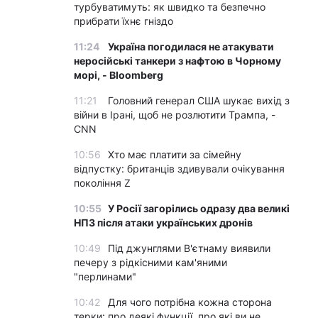
турбуватимуть: як швидко та безпечно
прибрати їхнє гніздо
11:24
Україна погодилася не атакувати
неросійські танкери з нафтою в Чорному
морі, - Bloomberg
11:21
Головний генерал США шукає вихід з
війни в Ірані, щоб не розлютити Трампа, -
CNN
10:56
Хто має платити за сімейну
відпустку: британців здивували очікування
покоління Z
10:55
У Росії загорілись одразу два великі
НПЗ після атаки українських дронів
10:49
Під джунглями В'єтнаму виявили
печеру з рідкісними кам'яними
"перлинами"
10:42
Для чого потрібна кожна сторона
терки: про деякі функції, про які ви не