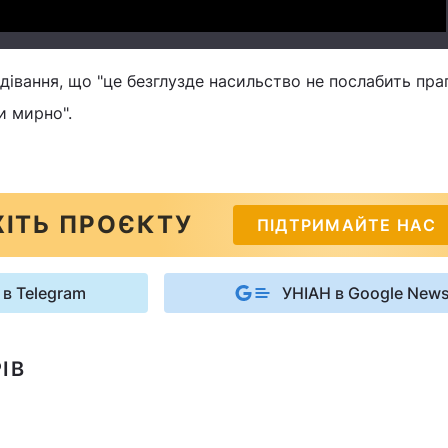
івання, що "це безглузде насильство не послабить пра
и мирно".
ІТЬ ПРОЄКТУ
ПІДТРИМАЙТЕ НАС
 в Telegram
УНІАН в Google New
ІВ