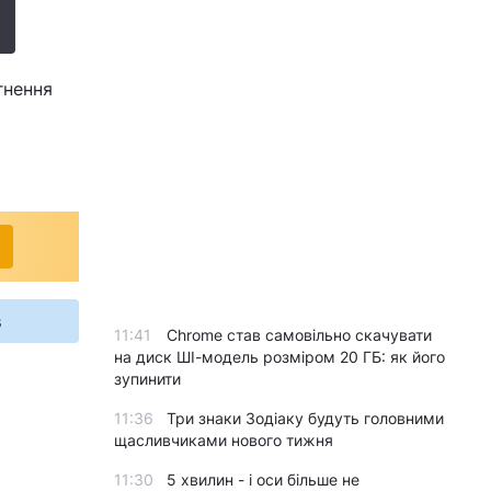
гнення
s
11:41
Chrome став самовільно скачувати
на диск ШІ-модель розміром 20 ГБ: як його
зупинити
11:36
Три знаки Зодіаку будуть головними
щасливчиками нового тижня
11:30
5 хвилин - і оси більше не