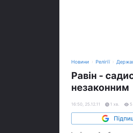
›
›
Новини
Релігії
Держа
Равін - сади
незаконним
16:50, 25.12.11
1 хв.
5
Підпиш