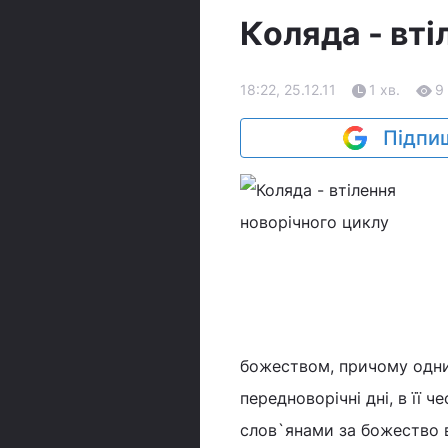
Коляда - вті
18:22, 25.12.11
1 хв.
9
Підпиш
божеством, причому одним
передноворічні дні, в її
слов`янами за божество в