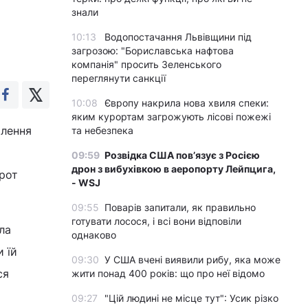
знали
10:13
Водопостачання Львівщини під
загрозою: "Бориславська нафтова
компанія" просить Зеленського
переглянути санкції
10:08
Європу накрила нова хвиля спеки:
яким курортам загрожують лісові пожежі
ілення
та небезпека
09:59
Розвідка США пов’язує з Росією
дрон з вибухівкою в аеропорту Лейпцига,
орот
- WSJ
09:55
Поварів запитали, як правильно
готувати лосося, і всі вони відповіли
ла
однаково
 їй
09:30
У США вчені виявили рибу, яка може
ся
жити понад 400 років: що про неї відомо
09:27
"Цій людині не місце тут": Усик різко