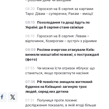
08:20
Гороскоп на 8 серпня за картами
Таро: Дівам - суперечки, Ракам - емоції
08:15
Похолодання та дощі йдуть по
Україні: де 8 серпня стане свіжіше
08:10
Гороскоп на 8 серпня: Левам –
відпочинок, Козерогам – зустріч з рідними
08:09
Росіяни вчергове атакували Київ:
виникли масштабні пожежі, є постраждалі
(фото)
07:55
Чи можна їсти огризок яблука: що
станеться, якщо проковтнути насіння
07:36
РФ повністю знищила житловий
будинок на Київщині: загинуло троє
людей, серед них дитина
07:31
Полуниця проти лохини:
дослідження показало, в якій ягоді більше