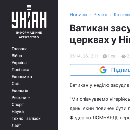
›
›
Новини
Релігії
Катол
Ватикан зас
ІНФОРМАЦІЙНЕ
церквах у Ні
АГЕНТСТВО
Головна
Війна
05:14, 26.12.11
1 хв.
2
Україна
Підпиш
Політика
Економіка
Світ
Ватикан у неділю засудив 
Екологія
Регіони
"Ми співчуваємо нігерійс
Спорт
день, який повинен бути 
Наука
Федеріко ЛОМБАРДІ, пере
Техно і зв'язок
Лайт