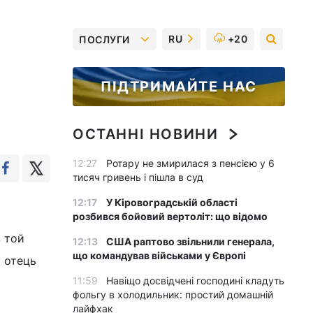
RU
+20
ПОСЛУГИ
ПІДТРИМАЙТЕ НАС
ОСТАННІ НОВИНИ
12:27
Ротару не змирилася з пенсією у 6
тисяч гривень і пішла в суд
12:17
У Кіровоградській області
розбився бойовий вертоліт: що відомо
в той
12:13
США раптово звільнили генерала,
що командував військами у Європі
у отець
11:59
Навіщо досвідчені господині кладуть
фольгу в холодильник: простий домашній
лайфхак