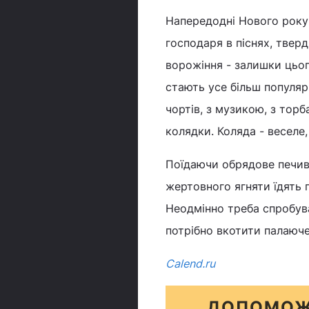
Напередодні Нового року 
господаря в піснях, твер
ворожіння - залишки цьог
стають усе більш популяр
чортів, з музикою, з торб
колядки. Коляда - веселе
Поїдаючи обрядове печиво
жертовного ягняти їдять п
Неодмінно треба спробува
потрібно вкотити палаюче
Сalend.ru
ДОПОМОЖ