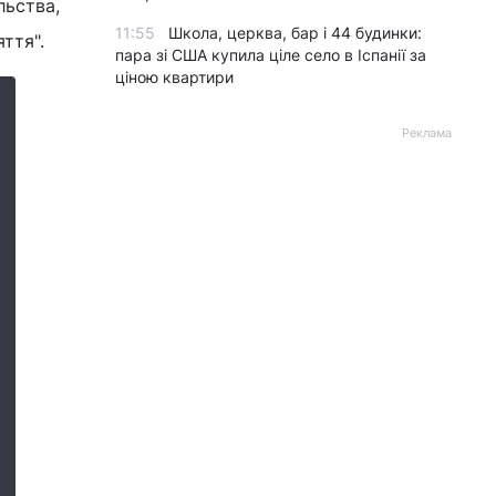
льства,
11:55
Школа, церква, бар і 44 будинки:
ття".
пара зі США купила ціле село в Іспанії за
ціною квартири
Реклама