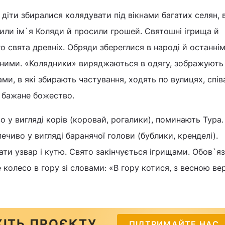
діти збиралися колядувати під вікнами багатих селян, 
дили ім`я Коляди й просили грошей. Святошні ігрища й
о свята древніх. Обряди збереглися в народі й останні
ними. «Колядники» виряджаються в одягу, зображують з
ами, в які збирають частування, ходять по вулицях, спі
, бажане божество.
 у вигляді корів (коровай, рогалики), поминають Тура.
ечиво у вигляді баранячої голови (бублики, кренделі).
ти узвар і кутю. Свято закінчується ігрищами. Обов`я
 колесо в гору зі словами: «В гору котися, з весною ве
ІТЬ ПРОЄКТУ
ПІДТРИМАЙТЕ НАС