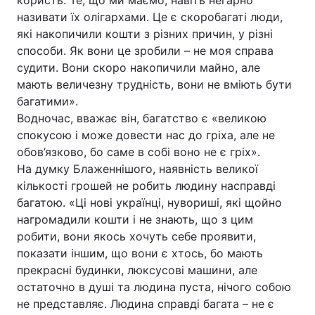
користь. Те, що ми маємо, навіть негарно
називати їх олігархами. Це є скоробагаті люди,
які накопичили кошти з різних причин, у різні
способи. Як вони це зробили – не моя справа
Головна
Війна
судити. Вони скоро накопичили майно, але
мають величезну трудність, вони не вміють бути
Україна
Політика
багатими».
Водночас, вважає він, багатство є «великою
Економіка
Світ
спокусою і може довести нас до гріха, але не
обов’язково, бо саме в собі воно не є гріх».
Спорт
Наука
На думку Блаженнішого, наявність великої
Техно і зв'язок
Лайт
кількості грошей не робить людину насправді
багатою. «Ці нові українці, нувориші, які щойно
Зброя
Інциденти
нагромадили кошти і не знають, що з цим
робити, вони якось хочуть себе проявити,
Здоров'я
Туризм
показати іншим, що вони є хтось, бо мають
прекрасні будинки, люксусові машини, але
Цікавинки
Погода
остаточно в душі та людина пуста, нічого собою
не представляє. Людина справді багата – не є
Екологія
Регіони