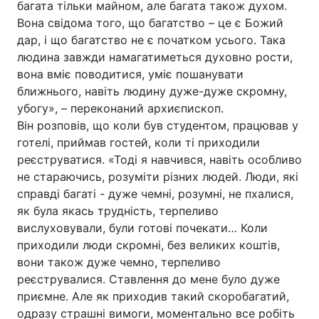
багата тільки майном, але багата також духом.
Вона свідома того, що багатство – це є Божий
Лонгріди
дар, і що багатство не є початком усього. Така
людина завжди намагатиметься духовно рости,
Відео з Youtube
Статті
вона вміє поводитися, уміє пошанувати
ближнього, навіть людину дуже-дуже скромну,
Інтерв'ю
Думки
убогу», – переконаний архиєпископ.
Він розповів, що коли був студентом, працював у
Архів
Вакансії
готелі, приймав гостей, коли ті приходили
реєструватися. «Тоді я навчився, навіть особливо
Контакти
не стараючись, розуміти різних людей. Люди, які
Послуги
справді багаті - дуже чемні, розумні, не пхалися,
як була якась трудність, терпеливо
вислуховували, були готові почекати… Коли
приходили люди скромні, без великих коштів,
вони також дуже чемно, терпеливо
реєструвалися. Ставлення до мене було дуже
приємне. Але як приходив такий скоробагатий,
одразу страшні вимоги, моментально все робіть