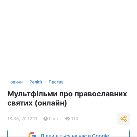
›
›
Новини
Релігії
Паства
Мультфільми про православних
святих (онлайн)
18:36, 20.12.11
0 хв.
110
Підпишіться на нас в Google