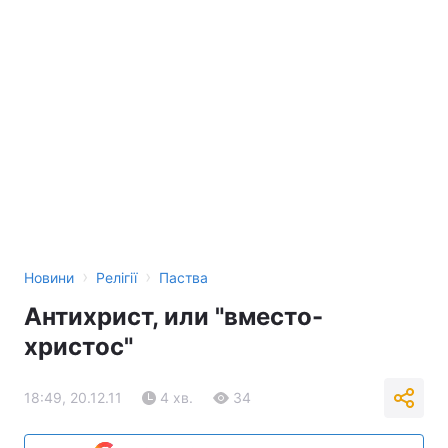
›
›
Новини
Релігії
Паства
Антихрист, или "вместо-
христос"
18:49, 20.12.11
4 хв.
34