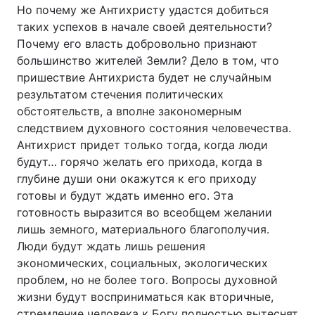
Но почему же Антихристу удастся добиться
таких успехов в начале своей деятельности?
Почему его власть добровольно признают
большинство жителей Земли? Дело в том, что
пришествие Антихриста будет не случайным
результатом стечения политических
обстоятельств, а вполне закономерным
следствием духовного состояния человечества.
Антихрист придет только тогда, когда люди
будут… горячо желать его прихода, когда в
глубине души они окажутся к его приходу
готовы и будут ждать именно его. Эта
готовность выразится во всеобщем желании
лишь земного, материального благополучия.
Люди будут ждать лишь решения
экономических, социальных, экологических
проблем, но не более того. Вопросы духовной
жизни будут восприниматься как вторичные,
стремление человека к Богу полностью вытеснят