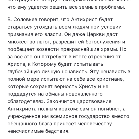
что ему удается решить все земные проблемы.
В. Соловьев говорит, что Антихрист будет
стараться угождать всем людям при условии
признания его власти. Он даже Церкви даст
множество льгот, разрешит ей богослужения и
пообещает возвести прекраснейшие храмы. Но
за все это он потребует в итоге отречения от
Христа, к Которому будет испытывать
глубочайшую личную ненависть. Эту ненависть в
полной мере испытают на себе все христиане,
которые сохранят верность Христу и не
поддадутся на обманы новоявленного
«благодетеля». Закончится царствование
Антихриста полным крахом: сам он погибнет, а
учрежденное им всемирное государство вместо
обещанного блага принесет человечеству
неисчислимые бедствия.