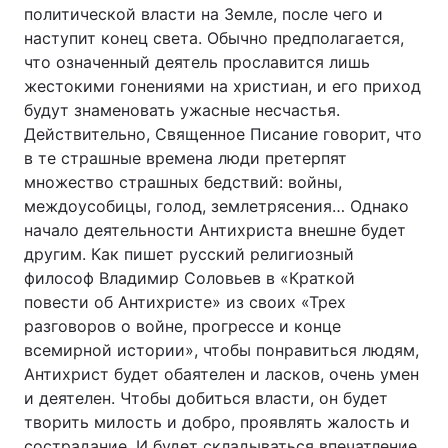
политической власти на Земле, после чего и
наступит конец света. Обычно предполагается,
что означенный деятель прославится лишь
жестокими гонениями на христиан, и его приход
будут знаменовать ужасные несчастья.
Действительно, Священное Писание говорит, что
в те страшные времена люди претерпят
множество страшных бедствий: войны,
междоусобицы, голод, землетрясения… Однако
начало деятельности Антихриста внешне будет
другим. Как пишет русский религиозный
философ Владимир Соловьев в «Краткой
повести об Антихристе» из своих «Трех
разговоров о войне, прогрессе и конце
всемирной истории», чтобы понравиться людям,
Антихрист будет обаятелен и ласков, очень умен
и деятелен. Чтобы добиться власти, он будет
творить милость и добро, проявлять жалость и
сострадание. И будет складываться впечатление,