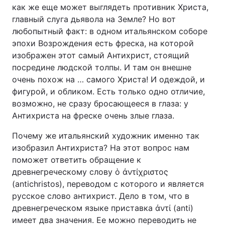
как же еще может выглядеть противник Христа,
главный слуга дьявола на Земле? Но вот
любопытный факт: в одном итальянском соборе
эпохи Возрождения есть фреска, на которой
изображен этот самый Антихрист, стоящий
посредине людской толпы. И там он внешне
очень похож на … самого Христа! И одеждой, и
фигурой, и обликом. Есть только одно отличие,
возможно, не сразу бросающееся в глаза: у
Антихриста на фреске очень злые глаза.
Почему же итальянский художник именно так
изобразил Антихриста? На этот вопрос нам
поможет ответить обращение к
древнегреческому слову ὁ ἀντίχριστος
(antichristos), переводом с которого и является
русское слово антихрист. Дело в том, что в
древнегреческом языке приставка ἀντί (anti)
имеет два значения. Ее можно переводить не