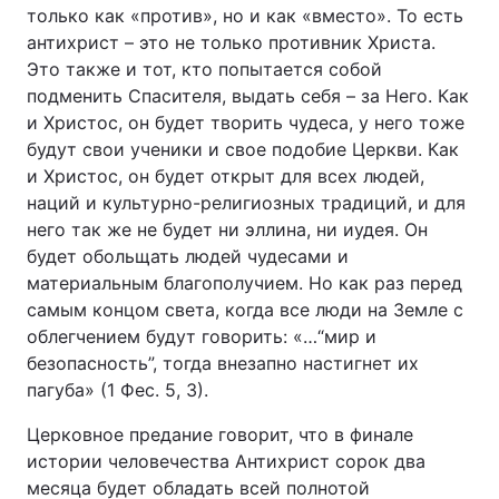
только как «против», но и как «вместо». То есть
антихрист – это не только противник Христа.
Это также и тот, кто попытается собой
подменить Спасителя, выдать себя – за Него. Как
и Христос, он будет творить чудеса, у него тоже
будут свои ученики и свое подобие Церкви. Как
и Христос, он будет открыт для всех людей,
наций и культурно-религиозных традиций, и для
него так же не будет ни эллина, ни иудея. Он
будет обольщать людей чудесами и
материальным благополучием. Но как раз перед
самым концом света, когда все люди на Земле с
облегчением будут говорить: «…“мир и
безопасность”, тогда внезапно настигнет их
пагуба» (1 Фес. 5, 3).
Церковное предание говорит, что в финале
истории человечества Антихрист сорок два
месяца будет обладать всей полнотой