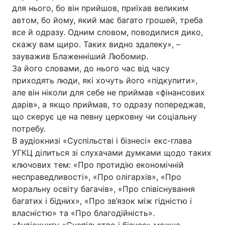
для нього, бо він прийшов, приїхав великим
Тема оформлення
автом, бо йому, який має багато грошей, треба
все й одразу. Одним словом, поводилися дико,
скажу вам щиро. Таких видно здалеку», –
зауважив Блаженніший Любомир.
За його словами, до нього час від часу
приходять люди, які хочуть його «підкупити»,
але він ніколи для себе не приймав «фінансових
дарів», а якщо приймав, то одразу попереджав,
що скерує це на певну церковну чи соціальну
потребу.
В аудіокнизі «Суспільстві і бізнесі» екс-глава
УГКЦ ділиться зі слухачами думками щодо таких
ключових тем: «Про протидію економічній
несправедливості», «Про олігархів», «Про
моральну освіту багачів», «Про співіснування
багатих і бідних», «Про зв’язок між гідністю і
власністю» та «Про благодійність».