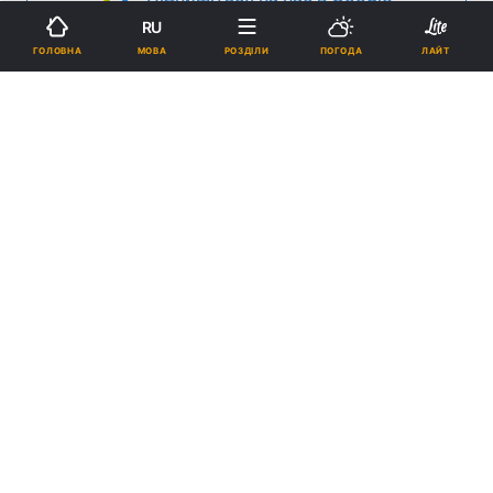
RU
Реклама
МОВА
ГОЛОВНА
РОЗДІЛИ
ПОГОДА
ЛАЙТ
ad
Про святого Серафима.
Про Василя Блаженого.
ПІДТРИМАЙТЕ НАС