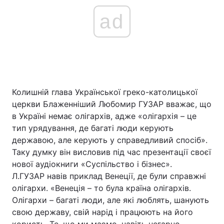
ad
Колишній глава Української греко-католицької
церкви Блаженніший Любомир ГУЗАР вважає, що
в Україні немає олігархів, адже «олігархія – це
тип урядування, де багаті люди керують
державою, але керують у справедливий спосіб».
Таку думку він висловив під час презентації своєї
нової аудіокниги «Суспільство і бізнес».
Л.ГУЗАР навів приклад Венеції, де були справжні
олігархи. «Венеція – то була країна олігархів.
Олігархи – багаті люди, але які люблять, шанують
свою державу, свій нарід і працюють на його