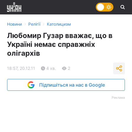
›
›
Новини
Релігії
Католицизм
Любомир Гузар вважає, що в
Україні немає справжніх
олігархів
18:57, 20.12.11
4 хв.
2
Підпишіться на нас в Google
Реклама