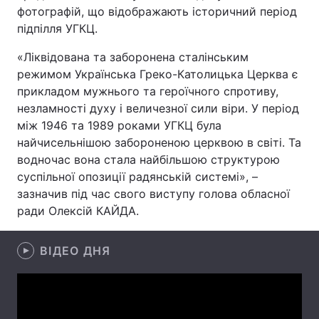
фотографій, що відображають історичний період
підпілля УГКЦ.
«Ліквідована та заборонена сталінським
Головна
Війна
режимом Українська Греко-Католицька Церква є
прикладом мужнього та героїчного спротиву,
Україна
Політика
незламності духу і величезної сили віри. У період
Економіка
Світ
між 1946 та 1989 роками УГКЦ була
найчисельнішою забороненою церквою в світі. Та
Спорт
Наука
водночас вона стала найбільшою структурою
суспільної опозиції радянській системі», –
Техно і зв'язок
Лайт
зазначив під час свого виступу голова обласної
ради Олексій КАЙДА.
Зброя
Інциденти
Здоров'я
Туризм
ВІДЕО ДНЯ
Цікавинки
Погода
Екологія
Регіони