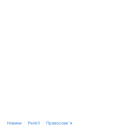
›
›
Новини
Релігії
Православ`я