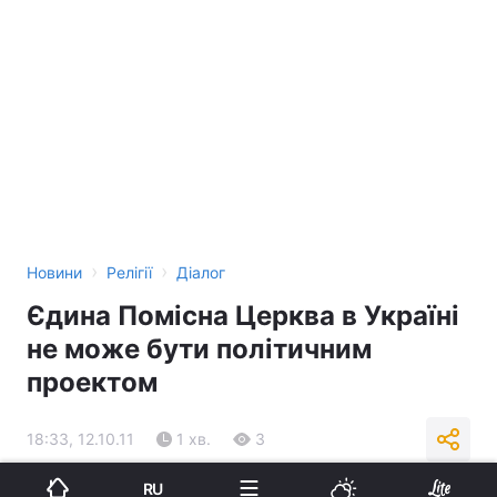
›
›
Новини
Релігії
Діалог
Єдина Помісна Церква в Україні
не може бути політичним
проектом
18:33, 12.10.11
1 хв.
3
RU