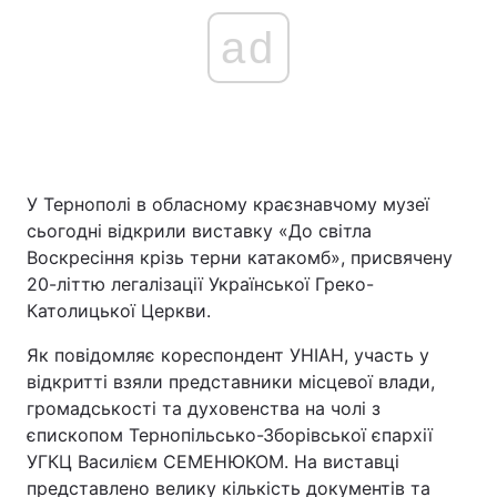
ad
У Тернополі в обласному краєзнавчому музеї
сьогодні відкрили виставку «До світла
Воскресіння крізь терни катакомб», присвячену
20-літтю легалізації Української Греко-
Католицької Церкви.
Як повідомляє кореспондент УНІАН, участь у
відкритті взяли представники місцевої влади,
громадськості та духовенства на чолі з
єпископом Тернопільсько-Зборівської єпархії
УГКЦ Василієм СЕМЕНЮКОМ. На виставці
представлено велику кількість документів та