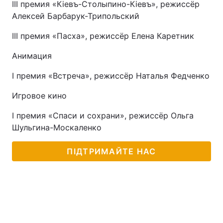
III премия «Кіевъ-Столыпино-Кіевъ», режиссёр
Алексей Барбарук-Трипольский
III премия «Пасха», режиссёр Елена Каретник
Анимация
I премия «Встреча», режиссёр Наталья Федченко
Игровое кино
I премия «Спаси и сохрани», режиссёр Ольга
Шульгина-Москаленко
ПІДТРИМАЙТЕ НАС