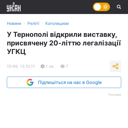
›
›
Новини
Релігії
Католицизм
У Тернополі відкрили виставку,
присвячену 20-літтю легалізації
УГКЦ
10:49, 13.10.11
1 хв.
7
Підпишіться на нас в Google
Реклама