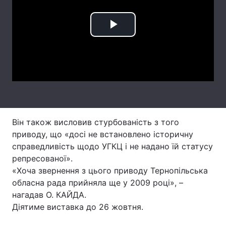
Лонгріди
Play
Відео з Youtube
Статті
Video
Інтерв'ю
Думки
Архів
Вакансії
Контакти
Він також висловив стурбованість з того
приводу, що «досі не встановлено історичну
Послуги
справедливість щодо УГКЦ і не надано їй статусу
репресованої».
«Хоча звернення з цього приводу Тернопільська
обласна рада прийняла ще у 2009 році», –
нагадав О. КАЙДА.
Діятиме виставка до 26 жовтня.