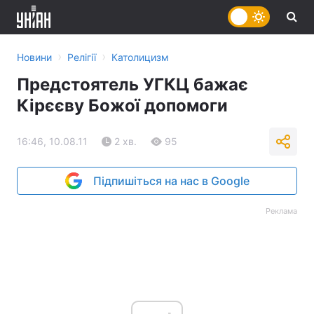
›
›
Новини
Релігії
Католицизм
Предстоятель УГКЦ бажає
Кірєєву Божої допомоги
16:46, 10.08.11
2 хв.
95
Підпишіться на нас в Google
Реклама