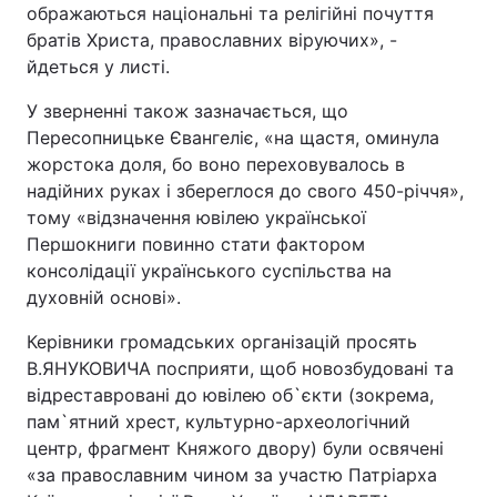
ображаються національні та релігійні почуття
братів Христа, православних віруючих», -
йдеться у листі.
У зверненні також зазначається, що
Пересопницьке Євангеліє, «на щастя, оминула
жорстока доля, бо воно переховувалось в
надійних руках і збереглося до свого 450-річчя»,
тому «відзначення ювілею української
Першокниги повинно стати фактором
консолідації українського суспільства на
духовній основі».
Керівники громадських організацій просять
В.ЯНУКОВИЧА посприяти, щоб новозбудовані та
відреставровані до ювілею об`єкти (зокрема,
пам`ятний хрест, культурно-археологічний
центр, фрагмент Княжого двору) були освячені
«за православним чином за участю Патріарха