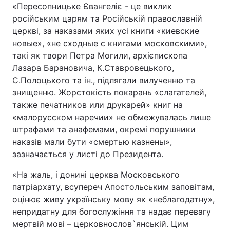
«Пересопницьке Євангеліє - це виклик
російським царям та Російській православній
церкві, за наказами яких усі книги «киевские
новые», «не сходные с книгами московскими»,
такі як твори Петра Могили, архієпископа
Лазара Барановича, К.Ставровецького,
С.Полоцького та ін., підлягали вилученню та
знищенню. Жорстокість покарань «слагателей,
также печатников или друкарей» книг на
«малорусском наречии» не обмежувалась лише
штрафами та анафемами, окремі порушники
наказів мали бути «смертью казнены»,
зазначається у листі до Президента.
«На жаль, і донині церква Московського
патріархату, всупереч Апостольським заповітам,
оцінює живу українську мову як «неблагодатну»,
непридатну для богослужіння та надає перевагу
мертвій мові – церковнослов`янській. Цим