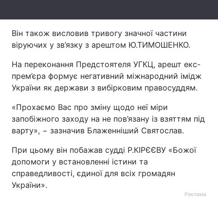
Лонгріди
Він також висловив тривогу значної частини
віруючих у зв’язку з арештом Ю.ТИМОШЕНКО.
Відео з Youtube
Статті
На переконання Предстоятеля УГКЦ, арешт екс-
Інтерв'ю
Думки
прем’єра формує негативний міжнародний імідж
України як держави з вибірковим правосуддям.
Архів
Вакансії
«Прохаємо Вас про зміну щодо неї міри
Контакти
запобіжного заходу на не пов’язану із взяттям під
варту», − зазначив Блаженніший Святослав.
Послуги
При цьому він побажав судді Р.КІРЄЄВУ «Божої
допомоги у встановленні істини та
справедливості, єдиної для всіх громадян
України».
Реклама