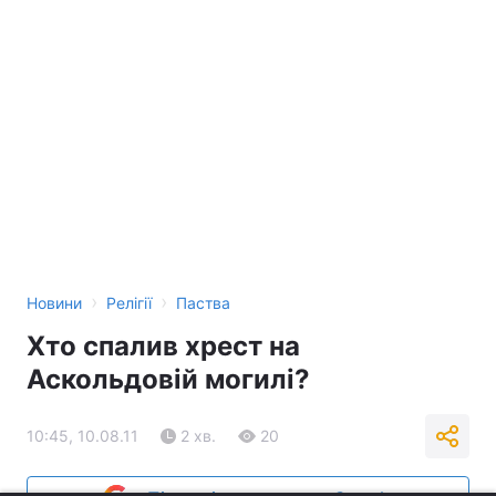
›
›
Новини
Релігії
Паства
Хто спалив хрест на
Аскольдовій могилі?
10:45, 10.08.11
2 хв.
20