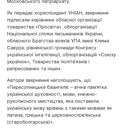
Московського патріархату.
Як передає кореспондент УНІАН, звернення
підписали керівники обласної організації
товариства «Просвіта», облорганізації
Національної спілки письмеників України,
обласного Братства вояків УПА імені Клима
Савура, рівненської громади Конгресу
української інтелігенції, облорганізацій «Союзу
українок», Товариства політв’язнів і
репресованих та інших.
Автори звернення наголошують, що
«Пересопницьке Євангеліє – вічна пам’ятка
української духовності, мови, книжно-
рукописного мистецтва, яка поставила
українську мову врівень з такими мовами як
латина, грецька та церковнослов’янська
(староболгарська)».