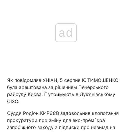
Тема оформлення
ad
Як повідомляв УНІАН, 5 серпня Ю.ТИМОШЕНКО
була арештована за рішенням Печерського
райсуду Києва. Її утримують в Лук’янівському
СІЗО.
Суддя Родіон КИРЄЄВ задовольнив клопотання
прокуратури про зміну для екс-прем`єра
запобіжного заходу з підписки про невиїзд на