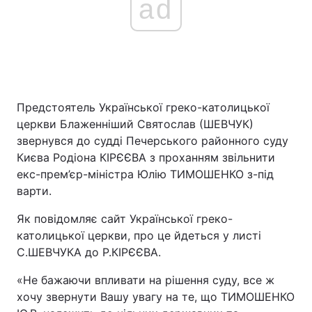
ad
Предстоятель Української греко-католицької
церкви Блаженніший Святослав (ШЕВЧУК)
звернувся до судді Печерського районного суду
Києва Родіона КІРЄЄВА з проханням звільнити
екс-прем’єр-міністра Юлію ТИМОШЕНКО з-під
варти.
Як повідомляє сайт Української греко-
католицької церкви, про це йдеться у листі
С.ШЕВЧУКА до Р.КІРЄЄВА.
«Не бажаючи впливати на рішення суду, все ж
хочу звернути Вашу увагу на те, що ТИМОШЕНКО