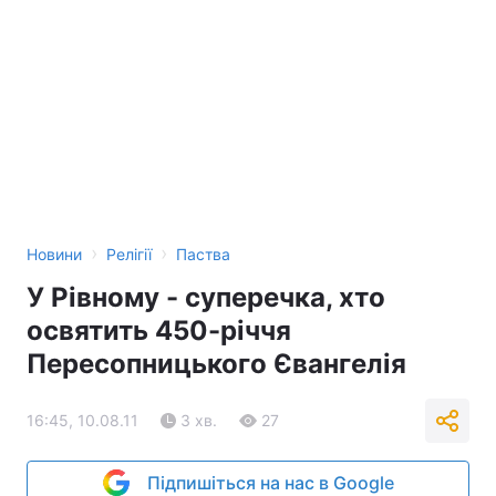
›
›
Новини
Релігії
Паства
У Рівному - суперечка, хто
освятить 450-річчя
Пересопницького Євангелія
16:45, 10.08.11
3 хв.
27
Підпишіться на нас в Google