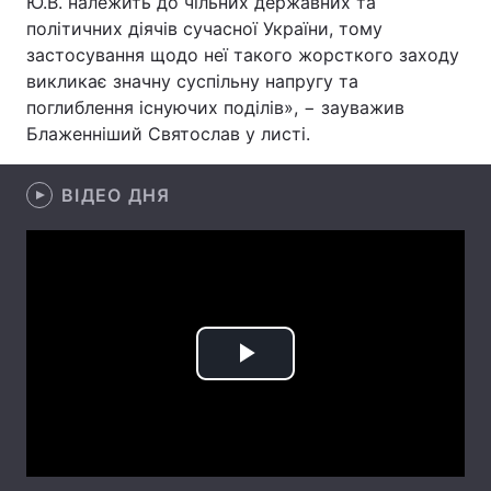
Ю.В. належить до чільних державних та
політичних діячів сучасної України, тому
застосування щодо неї такого жорсткого заходу
викликає значну суспільну напругу та
Головна
Війна
поглиблення існуючих поділів», − зауважив
Блаженніший Святослав у листі.
Україна
Політика
Економіка
Світ
ВІДЕО ДНЯ
Спорт
Наука
Техно і зв'язок
Лайт
Зброя
Інциденти
Play
Здоров'я
Туризм
Video
Цікавинки
Погода
Екологія
Регіони