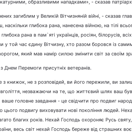
икатурними, образливими нападками», - сказав патріар
ених загиблим у Великій Вітчизняній війні, - сказав глав
 наскільки глибока рана, нанесена війною, на тілі всьо
либока рана в пам`яті українців, росіян, білорусів, всіх
 у той час єдину Вітчизну, хто разом боровся із сами
орогом, який мав намір силою змінити світ за своїм зр
з Днем Перемоги присутніх ветеранів.
е з книжок, не з розповідей, ви його пережили, ви зал
вголіття, незважаючи на те, що життєвий шлях ваш бу
, ваше головне завдання - це свідчити про подвиг народ
 до цього подвигу виховувати нові покоління людей. Нех
агато благих років. Нехай Господь охороняє Русь святу,
раїни, весь світ нехай Господь береже від страшних воє