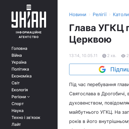
›
›
Новини
Релігії
Катол
Глава УГКЦ 
ІНФОРМАЦІЙНЕ
Церквою
АГЕНТСТВО
Головна
Війна
13:14, 10.05.11
2 хв.
2
Україна
Підпиш
Політика
Економіка
Світ
Під час перебування глав
Екологія
Святослава в Дрогобичі, 
Регіони
духовенством, повідомляє
Спорт
Наука
майбутнього УГКЦ. На зап
Техно і зв'язок
років в його внутрішньом
Лайт