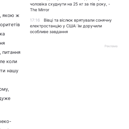
чоловіка схуднути на 25 кг за пів року, -
The Mirror
, якою ж
17:16
Вівці та віслюк врятували сонячну
іоритетів
електростанцію у США: їм доручили
особливе завдання
яка
ня
Реклама
, питання
але коли
ити нашу
ому,
 дуже
реко-