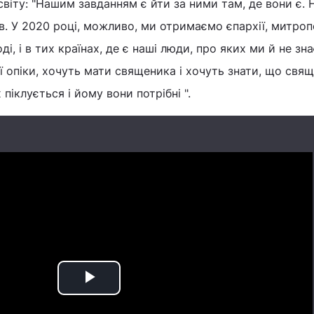
світу: "Нашим завданням є йти за ними там, де вони є. 
. У 2020 році, можливо, ми отримаємо єпархії, митропо
ді, і в тих країнах, де є наші люди, про яких ми й не зн
 опіки, хочуть мати священика і хочуть знати, що свящ
піклується і йому вони потрібні ".
Play