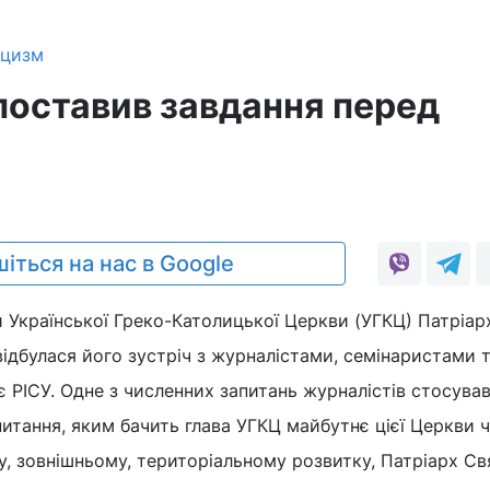
ицизм
поставив завдання перед
іться на нас в Google
и Української Греко-Католицької Церкви (УГКЦ) Патріар
відбулася його зустріч з журналістами, семінаристами 
 РІСУ. Одне з численних запитань журналістів стосува
итання, яким бачить глава УГКЦ майбутнє цієї Церкви ч
у, зовнішньому, територіальному розвитку, Патріарх С