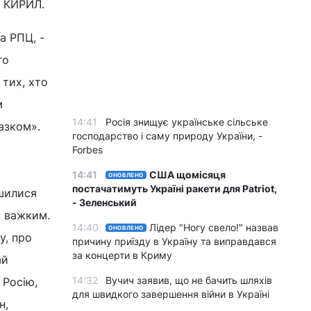
х КИРИЛ.
а РПЦ, -
го
 тих, хто
м
14:41
Росія знищує українське сільське
азком».
господарство і саму природу України, -
Forbes
14:41
США щомісяця
ОНОВЛЕНО
постачатимуть Україні ракети для Patriot,
ишилися
- Зеленський
в важким.
14:40
Лідер "Ногу свело!" назвав
ОНОВЛЕНО
у, про
причину приїзду в Україну та виправдався
за концерти в Криму
ай
14:32
Вучич заявив, що не бачить шляхів
 Росію,
для швидкого завершення війни в Україні
н,