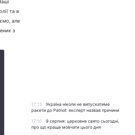
Наші
лії та в
аємо, але
еник з
17:13
Україна ніколи не випускатиме
ракети до Patriot: експерт назвав причини
17:10
9 серпня: церковне свято сьогодні,
про що краще мовчати цього дня