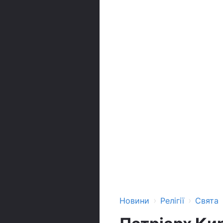
›
›
Новини
Релігії
Свята