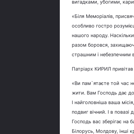
вигадками, убогими, кар
«Біля Меморіалів, присвяч
особливо гостро розумієш,
нашого народу. Наскільки г
разом боровся, захищаючи
страшним і небезпечним в
Патріарх КИРИЛ привітав 
«Ви пам`ятаєте той час н
жити. Вам Господь дає до
І найголовніша ваша місія
подвиг вічний. І в повазі
Господь вас зберігає на б
Білорусь, Молдову, інші к