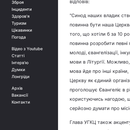
відповів:
Зброя
Інциденти
"Синод наших владик ств
Здоров'я
Туризм
повинна бути наша Церква
Цікавинки
того, що хотіли б за 10 
Погода
повинна розробити певні 
Відео з Youtube
молоді, євангелізації, ін
Статті
мови в Літургії. Можливо
Інтерв'ю
Думки
мова йде про інші країни,
Лонгріди
Церкву як єдиний організм
Архів
проголошує Євангеліє в рі
Вакансії
користуючись нагодою, що
Контакти
серйозно думати про місі
Глава УГКЦ також акценту