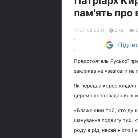
Патріарх Кир
пам'ять про 
17:37, 08.05.11
2 хв.
2
Підпиш
Предстоятель Руської пра
закликав не «зазіхати на
Як передає кореспондент У
церемонії покладання він
«Блаженний той, хто душу
шанування подвигу тих, х
роду в рід, нехай ніхто і