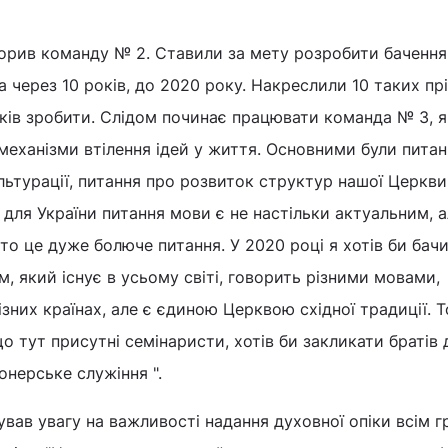
орив команду № 2. Ставили за мету розробити бачення
 через 10 років, до 2020 року. Накреслили 10 таких пр
років зробити. Слідом починає працювати команда № 3, 
механізми втілення ідей у життя. Основними були питан
культурації, питання про розвиток структур нашої Церкви
, для України питання мови є не настільки актуальним, 
 то це дуже болюче питання. У 2020 році я хотів би бач
, який існує в усьому світі, говорить різними мовами,
зних країнах, але є єдиною Церквою східної традиції. Т
 тут присутні семінаристи, хотів би закликати братів
онерське служіння ".
вав увагу на важливості надання духовної опіки всім г