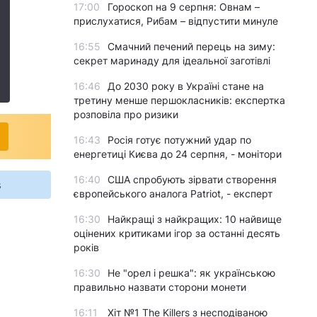
17:00
Гороскоп на 9 серпня: Овнам –
прислухатися, Рибам – відпустити минуле
16:55
Смачний печений перець на зиму:
секрет маринаду для ідеальної заготівлі
16:46
До 2030 року в Україні стане на
третину менше першокласників: експертка
розповіла про ризики
16:43
Росія готує потужний удар по
енергетиці Києва до 24 серпня, - монітори
16:40
США спробують зірвати створення
s
європейського аналога Patriot, - експерт
16:30
Найкращі з найкращих: 10 найвище
оцінених критиками ігор за останні десять
років
16:30
Не "орел і решка": як українською
правильно назвати сторони монети
16:11
Хіт №1 The Killers з несподіваною