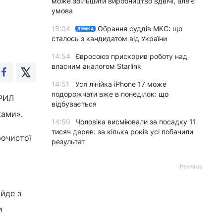
може збільшити виробництво вдвічі, але є
умова
15:04
Обрання суддів МКС: що
ДУМКА
сталось з кандидатом від України
14:54
Євросоюз прискорив роботу над
власним аналогом Starlink
14:51
Уся лінійка iPhone 17 може
подорожчати вже в понеділок: що
ИРИЛ
відбувається
ками».
14:50
Чоловіка висміювали за посадку 11
тисяч дерев: за кілька років усі побачили
рочистої
результат
Реклама
йде з
и