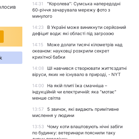
14:31
"Королева": Сумська напередодні
голосив
60-річчя зачарувала мережу фото з
минулого
14:23
В Україні може виникнути серйозний
дефіцит води: які області під загрозою
14:15
Може долати тисячі кілометрів над
океаном: науковці розкрили секрет
крихітної бабки
k
14:08
ШІ навчився створювати життєздатні
віруси, яких не існувало в природі, - NYT
14:00
На якій плиті їжа смачніша –
індукційній чи електричній: яка "мотає"
менше світла
13:57
5 звичок, які видають примітивне
мислення у людини
13:53
Чому коти влаштовують нічні забіги
по будинку: ветеринари пояснили таку
дивну поведінку