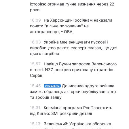
історією отримав гучне визнання через 22
роки
16:09
На Херсонщині росіянам наказали
почати "вільне полювання" на
автотранспорт, - ОВА
16:03
Україна має знищувати пускові і
виробництво ракет: експерт сказав, що для
цього потрібно
15:57
Навіщо Вучич запросив Зеленського
в гості: NZZ розкрив приховану стратегію
Сербії
15:45
Денисенко вдруге вийшла
ОНОВЛЕНО
заміж: обранець акторки опублікував фото
та зробив заяву
15:31
Космічна програма Росії залежить
від Китаю: ЗМІ розкрили деталі
15:13
Зеленський: Українська оборонка