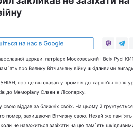
ил закликав не зазіхати на
війну
іться на нас в Google
вославної церкви, патріарх Московський і Всія Русі К
 пам`ять про Велику Вітчизняну війну шкідливими вигад
НІАН, про це він сказав у промові до харків’ян після у
ків до Меморіалу Слави в Лісопарку.
 свою віддав за ближніх своїх. На цьому й грунтується
то помер, захищаючи Вітчизну свою. Нехай же пам`ять 
 ніколи не наважиться зазіхати на цю пам`ять шкідливим