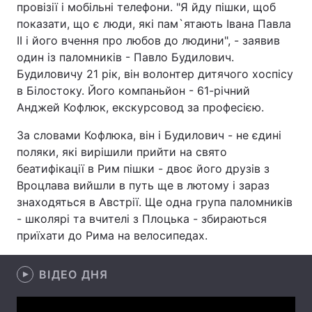
провізії і мобільні телефони. "Я йду пішки, щоб
показати, що є люди, які пам`ятають Івана Павла
II і його вчення про любов до людини", - заявив
один із паломників - Павло Будилович.
Головна
Війна
Будиловичу 21 рік, він волонтер дитячого хоспісу
в Білостоку. Його компаньйон - 61-річний
Україна
Політика
Анджей Кофлюк, екскурсовод за професією.
Економіка
Світ
За словами Кофлюка, він і Будилович - не єдині
поляки, які вирішили прийти на свято
Спорт
Наука
беатифікації в Рим пішки - двоє його друзів з
Техно і зв'язок
Лайт
Вроцлава вийшли в путь ще в лютому і зараз
знаходяться в Австрії. Ще одна група паломників
Зброя
Інциденти
- школярі та вчителі з Плоцька - збираються
приїхати до Рима на велосипедах.
Здоров'я
Туризм
ВІДЕО ДНЯ
Цікавинки
Погода
Екологія
Регіони