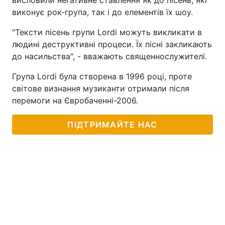
висловили негативне ставлення як до пісень, які
виконує рок-група, так і до елементів їх шоу.
"Тексти пісень групи Lordi можуть викликати в
людині деструктивні процеси. Їх пісні закликають
до насильства", - вважають священнослужителі.
Група Lordi була створена в 1996 році, проте
світове визнання музиканти отримали після
перемоги на Євробаченні-2006.
ПІДТРИМАЙТЕ НАС