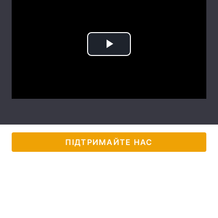
Лонгріди
Відео з Youtube
Статті
Play
Інтерв'ю
Думки
Video
Архів
Вакансії
Контакти
Послуги
ПІДТРИМАЙТЕ НАС