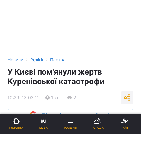
›
›
Новини
Релігії
Паства
У Києві пом'янули жертв
Куренівської катастрофи
10:29, 13.03.11
1 хв.
2
Підпишіться на нас в Google
RU
МОВА
ГОЛОВНА
РОЗДІЛИ
ПОГОДА
ЛАЙТ
Реклама