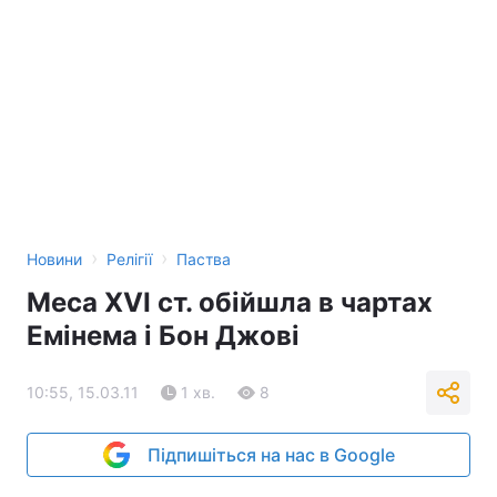
›
›
Новини
Релігії
Паства
Меса XVI ст. обійшла в чартах
Емінема і Бон Джові
10:55, 15.03.11
1 хв.
8
Підпишіться на нас в Google