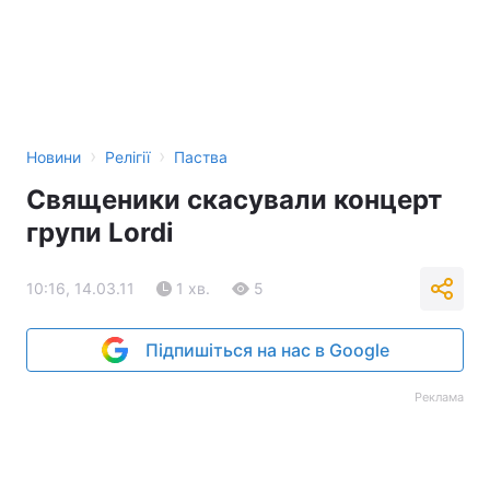
›
›
Новини
Релігії
Паства
Священики скасували концерт
групи Lordi
10:16, 14.03.11
1 хв.
5
Підпишіться на нас в Google
Реклама