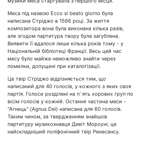
музики меса стартувала з першого місця.
Меса під назвою Ecco si beato giorno була
написана Стріджо в 1566 році. За життя
композитора вона була виконана кілька разів,
але згодом партитура твору була загублена.
Виявити її вдалося лише кілька років тому - у
Національній бібліотеці Франції. Весь цей час
месу було майже неможливо знайти через
помилки, допущені при каталогізації.
Це твір Стріджо відрізняється тим, що
написаний для 40 голосів, у кожного з яких своя
партія. Голоси розділені на п`ять хорових груп по
вісім голосів у кожній. Остання частина меси -
"Агнець" (Agnus Dei) написана для 60 голосів.
Таким чином, за твердженням знайшов
партитуру музикознавця Девіт Мороуні, це
найскладніший поліфонічний твір Ренесансу.