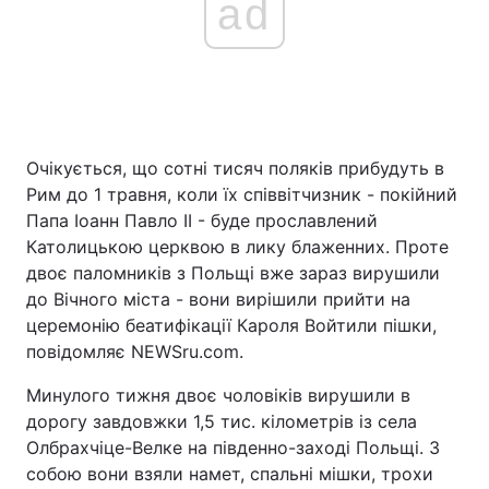
ad
Очікується, що сотні тисяч поляків прибудуть в
Рим до 1 травня, коли їх співвітчизник - покійний
Папа Іоанн Павло II - буде прославлений
Католицькою церквою в лику блаженних. Проте
двоє паломників з Польщі вже зараз вирушили
до Вічного міста - вони вирішили прийти на
церемонію беатифікації Кароля Войтили пішки,
повідомляє NEWSru.com.
Минулого тижня двоє чоловіків вирушили в
дорогу завдовжки 1,5 тис. кілометрів із села
Олбрахчіце-Велке на південно-заході Польщі. З
собою вони взяли намет, спальні мішки, трохи