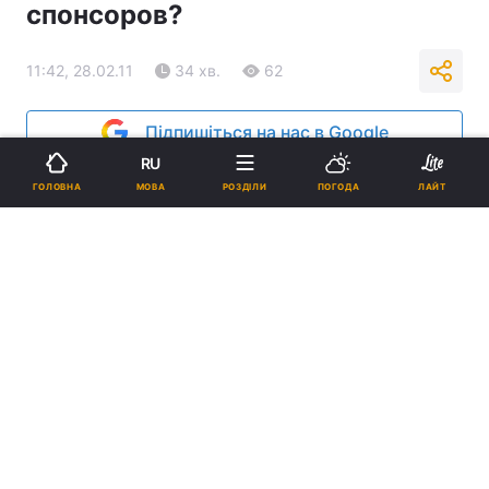
спонсоров?
11:42, 28.02.11
34 хв.
62
Підпишіться на нас в Google
RU
Реклама
МОВА
ГОЛОВНА
РОЗДІЛИ
ПОГОДА
ЛАЙТ
ad