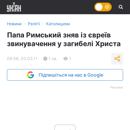
›
›
Новини
Релігії
Католицизм
Папа Римський зняв із євреїв
звинувачення у загибелі Христа
09:56, 03.03.11
1 хв.
1
Підпишіться на нас в Google
Реклама