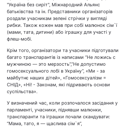
"Україна без сиріт", Міжнародний Альянс
батьківства та ін. Представники організаторів
роздали учасникам зелені стрічки у вигляді
рибки. Також кожен мав при собі малюнок сім`ї
(мами, тата, дитини) або іграшку для участі у
флеш-мобі.
Крім того, організатори та учасники підготували
багато транспарантів із написами “Не ложись с
мужчиною — это мерзость”,”Не допустимо
гомосексуального лобі в Україну”, «Ми - за
майбутнє наших дітей», «Гомосексуалізм =
СНІД», «Ні! - Законам, які підривають основи
суспільства».
У визначений час, коли розпочалося засідання у
парламенті, учасники, піднявши малюнки,
транспаранти та іграшки почали скандувати:
“Мама, тато, я — щаслива сім`я”,