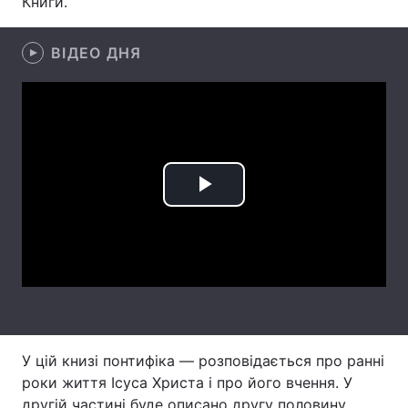
Книги.
ВІДЕО ДНЯ
Головна
Війна
Україна
Політика
Економіка
Світ
Play
Спорт
Наука
Техно і зв'язок
Лайт
Video
Зброя
Інциденти
Здоров'я
Туризм
Цікавинки
Погода
У цій книзі понтифіка — розповідається про ранні
роки життя Ісуса Христа і про його вчення. У
Екологія
Регіони
другій частині буде описано другу половину