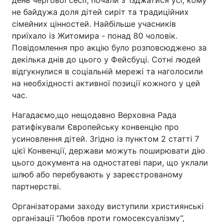
день чергової сесії, почали з`їзджатися усі, кому
не байдужа доля дітей сиріт та традиційних
сімейних цінностей. Найбільше учасників
приїхало із Житомира - понад 80 чоловік.
Повідомлення про акцію було розповсюджено за
декілька днів до цього у Фейсбуці. Сотні людей
відгукнулися в соціальній мережі та наголосили
на необхідності активної позиції кожного у цей
час.
Нагадаємо,що нещодавно Верховна Рада
ратифікували Європейську конвенцію про
усиновлення дітей. Згідно із пунктом 2 статті 7
цієї Конвенції, держави можуть поширювати дію
цього документа на одностатеві пари, що уклали
шлюб або перебувають у зареєстрованому
партнерстві.
Організаторами заходу виступили християнські
організації “Любов проти гомосексуалізму”,