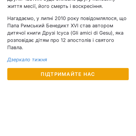
життя месії, його смерть і воскресіння.
Лонгріди
Нагадаємо, у липні 2010 року повідомлялося, що
Папа Римський Бенедикт XVI став автором
Відео з Youtube
Статті
дитячої книги Друзі Ісуса (Gli amici di Gesu), яка
розповідає дітям про 12 апостолів і святого
Інтерв'ю
Думки
Павла.
Архів
Вакансії
Дзеркало тижня
Контакти
ПІДТРИМАЙТЕ НАС
Послуги