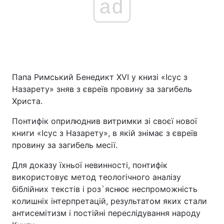
ad
Папа Римський Бенедикт XVI у книзі «Ісус з
Назарету» зняв з євреїв провину за загибель
Христа.
Понтифік оприлюднив витримки зі своєї нової
книги «Ісус з Назарету», в якій знімає з євреїв
провину за загибель месії.
Для доказу їхньої невинності, понтифік
використовує метод теологічного аналізу
біблійних текстів і роз`яснює неспроможність
колишніх інтерпретацій, результатом яких стали
антисемітизм і постійні переслідування народу