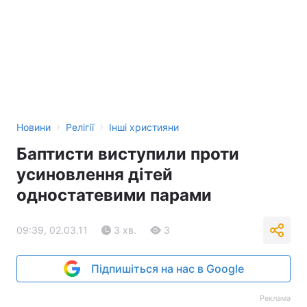
›
›
Новини
Релігії
Інші християни
Баптисти виступили проти
усиновлення дітей
одностатевими парами
09:39, 02.03.11
3 хв.
3
Підпишіться на нас в Google
Реклама