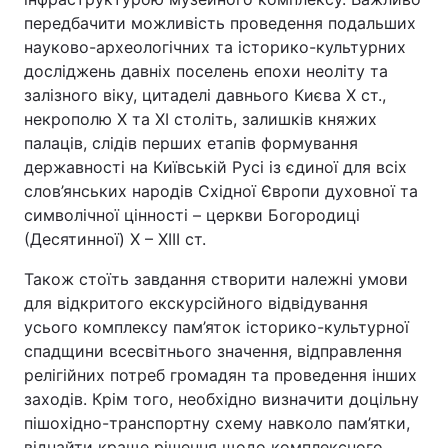
передбачити можливість проведення подальших
науково-археологічних та історико-культурних
досліджень давніх поселень епохи неоліту та
залізного віку, цитаделі давнього Києва Х ст.,
некрополю X та XI століть, залишків княжих
палаців, слідів перших етапів формування
державності на Київській Русі із єдиної для всіх
слов’янських народів Східної Європи духовної та
символічної цінності – церкви Богородиці
(Десятинної) X – XIII ст.
Також стоїть завдання створити належні умови
для відкритого екскурсійного відвідування
усього комплексу пам’яток історико-культурної
спадщини всесвітнього значення, відправлення
релігійних потреб громадян та проведення інших
заходів. Крім того, необхідно визначити доцільну
пішохідно-транспортну схему навколо пам’ятки,
віднайти краще рішення щодо комплексного