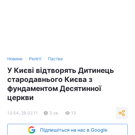
›
›
Новини
Релігії
Паства
У Києві відтворять Дитинець
стародавнього Києва з
фундаментом Десятинної
церкви
13:54, 28.02.11
3 хв.
13
Підпишіться на нас в Google