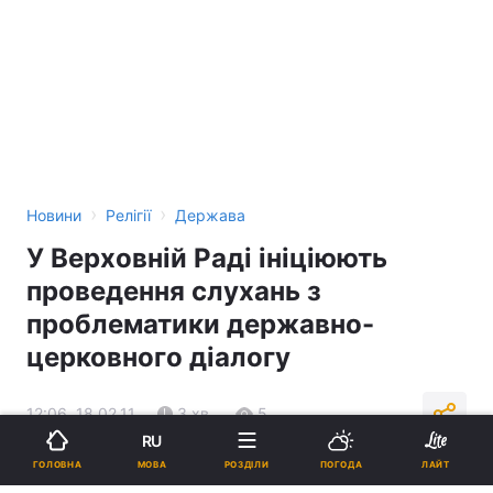
›
›
Новини
Релігії
Держава
У Верховній Раді ініціюють
проведення слухань з
проблематики державно-
церковного діалогу
12:06, 18.02.11
3 хв.
5
RU
МОВА
ГОЛОВНА
РОЗДІЛИ
ПОГОДА
ЛАЙТ
Підпишіться на нас в Google