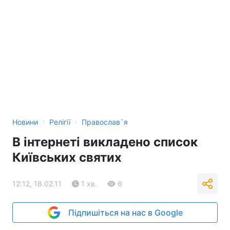
›
›
Новини
Релігії
Православ`я
В інтернеті викладено список
Київських святих
12:12, 18.02.11
1 хв.
6
Підпишіться на нас в Google