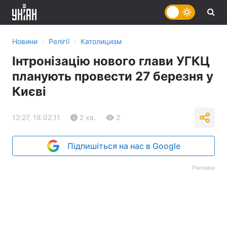
›
›
Новини
Релігії
Католицизм
Інтронізацію нового глави УГКЦ
планують провести 27 березня у
Києві
12:27, 18.02.11
2 хв.
2
Підпишіться на нас в Google
Реклама