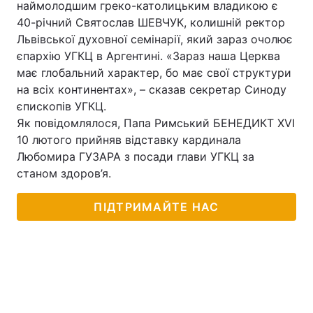
наймолодшим греко-католицьким владикою є
40-річний Святослав ШЕВЧУК, колишній ректор
Лонгріди
Львівської духовної семінарії, який зараз очолює
єпархію УГКЦ в Аргентині. «Зараз наша Церква
Відео з Youtube
Статті
має глобальний характер, бо має свої структури
на всіх континентах», – сказав секретар Синоду
Інтерв'ю
Думки
єпископів УГКЦ.
Як повідомлялося, Папа Римський БЕНЕДИКТ XVI
Архів
Вакансії
10 лютого прийняв відставку кардинала
Любомира ГУЗАРА з посади глави УГКЦ за
Контакти
станом здоров’я.
Послуги
ПІДТРИМАЙТЕ НАС