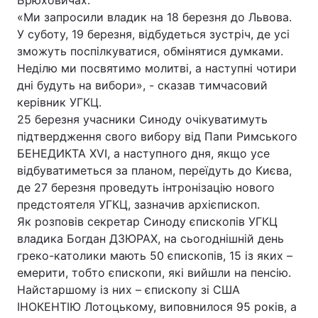
Брюховичах.
«Ми запросили владик на 18 березня до Львова.
У суботу, 19 березня, відбудеться зустріч, де усі
зможуть поспілкуватися, обмінятися думками.
Головна
Війна
Неділю ми посвятимо молитві, а наступні чотири
дні будуть на вибори», - сказав тимчасовий
Україна
Політика
керівник УГКЦ.
25 березня учасники Синоду очікуватимуть
Економіка
Світ
підтвердження свого вибору від Папи Римського
БЕНЕДИКТА XVI, а наступного дня, якщо усе
Спорт
Наука
відбуватиметься за планом, переїдуть до Києва,
Техно і зв'язок
Лайт
де 27 березня проведуть інтронізацію нового
предстоятеля УГКЦ, зазначив архієпископ.
Зброя
Інциденти
Як розповів секретар Синоду єпископів УГКЦ
владика Богдан ДЗЮРАХ, на сьогоднішній день
Здоров'я
Туризм
греко-католики мають 50 єпископів, 15 із яких –
емерити, тобто єпископи, які вийшли на пенсію.
Цікавинки
Погода
Найстаршому із них – єпископу зі США
ІНОКЕНТІЮ Лотоцькому, виповнилося 95 років, а
Екологія
Регіони