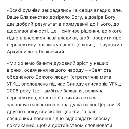
Тема оформлення
«Всякі сумніви закрадались і в серця владик, але,
Ваше Блаженство довіряло Богу, а довіра Богу
дає добрий результат в прямуванні до Нього, до
щасливої вічності. Це – сміливе рішення, до якого
гідно віднеслися наші владики, щоб говорити про
перспективу розвитку нашої Церкви», – зауважив
Архиєпископ Львівський.
«Ми хочемо бачити духовний зріст у наших
вірних, освячення нашого народу – «Святість
об’єднаного Божого люду» (стратегічна мета
УГКЦ, висловлена під час Синоду єпископів УГКЦ
2006 року. Це – амбітне бажання, велична
перспектива, до котрої прикликається,
запрошується кожна вірна душа нашої Церкви. З
другого боку, єпископи Церкви та наші
священики повинні гідно відповідати своєму
покликанню, щоб з достоїнством сповнювати