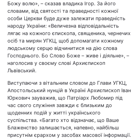
Божу волю», – сказав владика Ігор. За його
словами, від святості та праведності кожної
особи Церкви буде дуже залежати праведність
народу України: «Величезна відповідальність
лягає на кожного єпископа, священика, чернечих
осіб та мирян УГКЦ, щоб допомагати кожному
людському серцю відчинитися на дію слова
Господнього. Бо Слово Боже – живе і діяльне», –
наголосив у своєму слові Архиєпископ
Львівський.
Виступаючи з вітальним словом до Глави УГКЦ,
Апостольський нунцій в Україні Архиєпископ Іван
Юркович зауважив, що Патріарх Любомир під
час свого служіння завжди є близьким до
щоденних подій у житті українського
суспільства. «Багато хто відзначає, що Ваше
Блаженство залишається, напевно, найбільш
присутнім єрархом у засобах масової інформації.