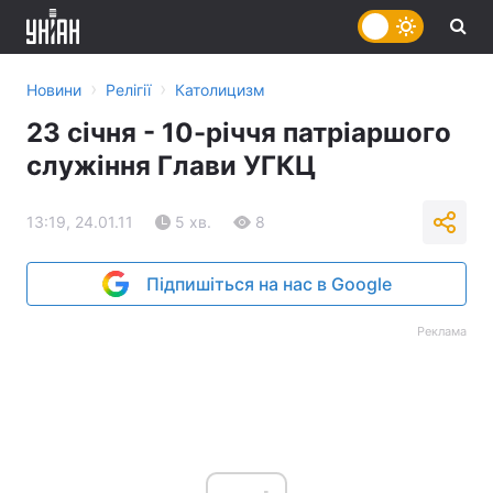
›
›
Новини
Релігії
Католицизм
23 січня - 10-річчя патріаршого
служіння Глави УГКЦ
13:19, 24.01.11
5 хв.
8
Підпишіться на нас в Google
Реклама