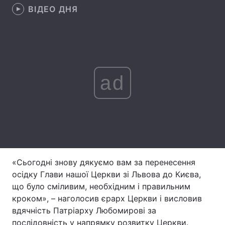
ВІДЕО ДНЯ
Лонгріди
Відео з Youtube
Статті
Інтерв'ю
Думки
ad
Архів
Вакансії
Контакти
Послуги
«Сьогодні знову дякуємо вам за перенесення
осідку Глави нашої Церкви зі Львова до Києва,
що було сміливим, необхідним і правильним
кроком», – наголосив єрарх Церкви і висловив
вдячність Патріарху Любомирові за
послідовність у напрямку розвитку Церкви.