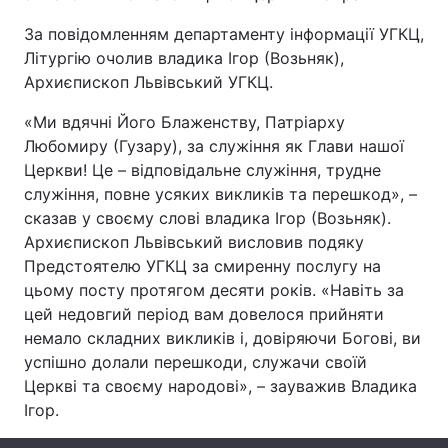
За повідомленням департаменту інформації УГКЦ,
Літургію очолив владика Ігор (Возьняк),
Архиєпископ Львівський УГКЦ.
Головна
Війна
«Ми вдячні Його Блаженству, Патріарху
Україна
Політика
Любомиру (Гузару), за служіння як Глави нашої
Церкви! Це – відповідальне служіння, трудне
Економіка
Світ
служіння, повне усяких викликів та перешкод», –
сказав у своєму слові владика Ігор (Возьняк).
Спорт
Наука
Архиєпископ Львівський висловив подяку
Техно і зв'язок
Лайт
Предстоятелю УГКЦ за смиренну послугу на
цьому посту протягом десяти років. «Навіть за
Зброя
Інциденти
цей недовгий період вам довелося прийняти
немало складних викликів і, довіряючи Богові, ви
Здоров'я
Туризм
успішно долали перешкоди, служачи своїй
Церкві та своєму народові», – зауважив Владика
Цікавинки
Погода
Ігор.
Екологія
Регіони