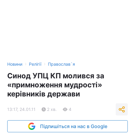
›
›
Новини
Релігії
Православ`я
Синод УПЦ КП молився за
«примноження мудрості»
керівників держави
13:17, 24.01.11
2 хв.
4
Підпишіться на нас в Google