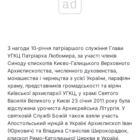
ad
З нагоди 10-річчя патріаршого служіння Глави
УГКЦ Патріарха Любомира, за участі членів
Синоду єпископів Києво-Галицького Верховного
Архиєпископства, численного духовенства,
монашества і чернецтва з усієї України, парафіян
храму, представників громадськості та вірян
Київської архиєпархії УГКЦ, у храмі Святого
Василія Великого у Києві 23 січня 2011 року була
відслужена урочиста Архиєрейська Літургія. У
святковій Службі Божій також взяли участь
Апостольський нунцій в Україні Архиєпископ Іван
(Юркович) та Владика Станіслав Широкорадюк,
єпископ Римо-Католицької Церкви в Україні.