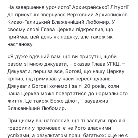
На завершення урочистої Архиєрейської Літургії
до присутніх звернувся Верховний Архиєпископ
Києво-Галицький Блаженніший Любомир. У
своєму слові Глава Церкви підкреслив, що
приймає цей день як подяку, але також як
настанову.
«Я дуже вдячний вам, що ви присутні, щоби
разом зі мною дякувати, – сказав Глава УГКЦ. –
Дякувати, перш за все, Богові, що нашу Церкву
кріпив, підтримував у часи переслідувань.
Дякувати Богові хочемо і за ті 20 років, коли
наша Церква може повертатися до нормального
життя. Це також Боже діло», – зауважив
Блаженніший Любомир.
При цьому він наголосив, що ті заслуги, про які
говорили у промовах, є не його власними
успіхами, а результатом праці багатьох: «Це не є