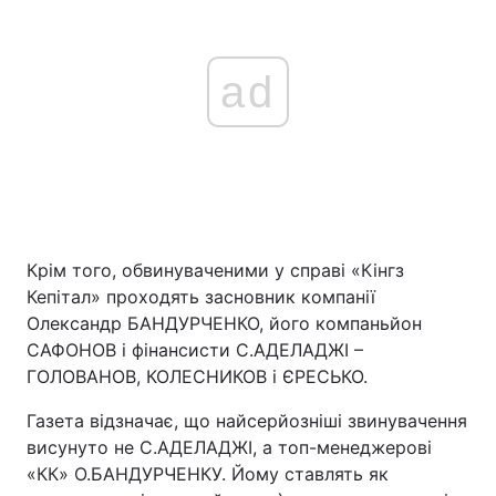
ad
Крім того, обвинуваченими у справі «Кінгз
Кепітал» проходять засновник компанії
Олександр БАНДУРЧЕНКО, його компаньйон
САФОНОВ і фінансисти С.АДЕЛАДЖІ –
ГОЛОВАНОВ, КОЛЕСНИКОВ і ЄРЕСЬКО.
Газета відзначає, що найсерйозніші звинувачення
висунуто не С.АДЕЛАДЖІ, а топ-менеджерові
«КК» О.БАНДУРЧЕНКУ. Йому ставлять як