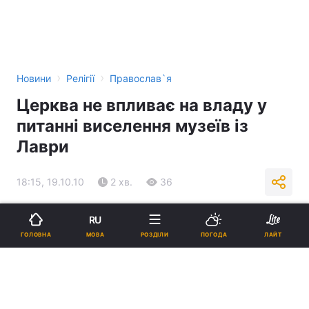
›
›
Новини
Релігії
Православ`я
Церква не впливає на владу у
питанні виселення музеїв із
Лаври
18:15, 19.10.10
2 хв.
36
Підпишіться на нас в Google
RU
МОВА
ГОЛОВНА
РОЗДІЛИ
ПОГОДА
ЛАЙТ
Реклама