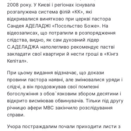
2008 року. У Києві і регіонах існувала
розгалужена система філій «КК», які
відкривалися винятково при церкві пастора
Сандея АДЕЛАДЖІ «Посольство Боже». На
відеозаписах, що потрапили в розпорядження
слідства, видно, як сам духовний лідер
С.АДЕЛАДЖА наполегливо рекомендує пастві
закладати свої квартири й нести гроші в «Кінгз
Кепітал».
При цьому видання відзначає, що докази
провини пастора наявні, але змінювалися уряди і
слідчі, а він продовжував свої помпезні
богослужіння з обов`язковим збором десятини і
відкрито висміював обвинувачів. Тільки під другу
річницю афери МВС закінчило розслідування
справи.
Учора постраждалим почали приходити листи з