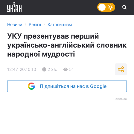
›
›
Новини
Релігії
Католицизм
УКУ презентував перший
українсько-англійський словник
народної мудрості
12:47, 20.10.10
2 хв.
51
Підпишіться на нас в Google
Реклама