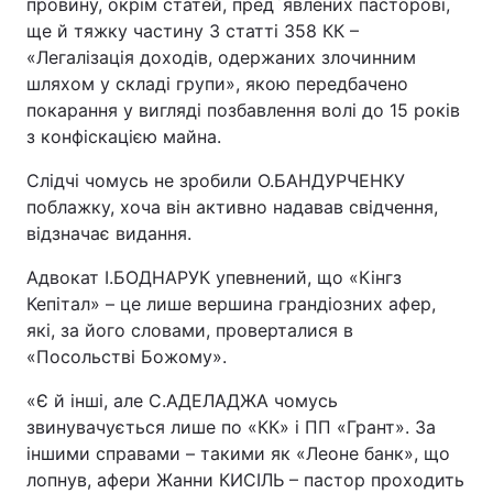
провину, окрім статей, пред`явлених пасторові,
ще й тяжку частину 3 статті 358 КК –
«Легалізація доходів, одержаних злочинним
шляхом у складі групи», якою передбачено
покарання у вигляді позбавлення волі до 15 років
з конфіскацією майна.
Слідчі чомусь не зробили О.БАНДУРЧЕНКУ
поблажку, хоча він активно надавав свідчення,
відзначає видання.
Адвокат І.БОДНАРУК упевнений, що «Кінгз
Кепітал» – це лише вершина грандіозних афер,
які, за його словами, проверталися в
«Посольстві Божому».
«Є й інші, але С.АДЕЛАДЖА чомусь
звинувачується лише по «КК» і ПП «Грант». За
іншими справами – такими як «Леоне банк», що
лопнув, афери Жанни КИСІЛЬ – пастор проходить