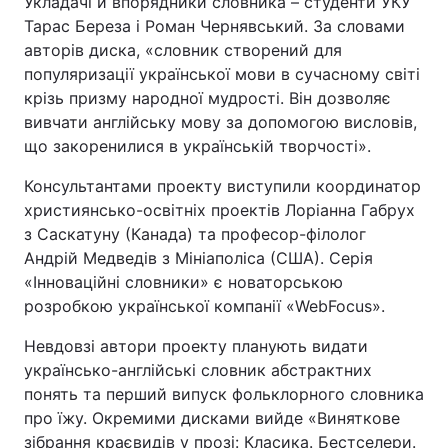
Укладачі й впорядники словника – студенти УКУ
Тарас Береза і Роман Чернявський. За словами
Лонгріди
авторів диска, «словник створений для
популяризації української мови в сучасному світі
Відео з Youtube
Статті
крізь призму народної мудрості. Він дозволяє
вивчати англійську мову за допомогою висловів,
Інтерв'ю
Думки
що закоренилися в українській творчості».
Архів
Вакансії
Консультантами проекту виступили координатор
християнсько-освітніх проектів Лоріанна Габрух
Контакти
з Саскатуну (Канада) та професор-філолог
Андрій Медведів з Мініаполіса (США). Серія
Послуги
«Інноваційні словники» є новаторською
розробкою української компанії «WebFocus».
Невдовзі автори проекту планують видати
українсько-англійські словник абстрактних
понять та перший випуск фольклорного словника
про їжу. Окремими дисками вийде «Виняткове
зібрання краєвидів у прозі: Класика. Бестселери.