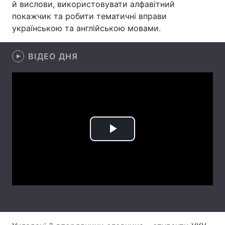
й вислови, використовувати алфавітний
покажчик та робити тематичні вправи
українською та англійською мовами.
Головна
Війна
ВІДЕО ДНЯ
Україна
Політика
Економіка
Світ
Спорт
Наука
Техно і зв'язок
Лайт
Play
Зброя
Інциденти
Video
Здоров'я
Туризм
Цікавинки
Погода
Екологія
Регіони