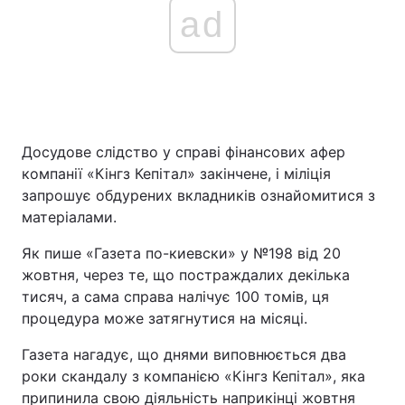
ad
Досудове слідство у справі фінансових афер
компанії «Кінгз Кепітал» закінчене, і міліція
запрошує обдурених вкладників ознайомитися з
матеріалами.
Як пише «Газета по-киевски» у №198 від 20
жовтня, через те, що постраждалих декілька
тисяч, а сама справа налічує 100 томів, ця
процедура може затягнутися на місяці.
Газета нагадує, що днями виповнюється два
роки скандалу з компанією «Кінгз Кепітал», яка
припинила свою діяльність наприкінці жовтня