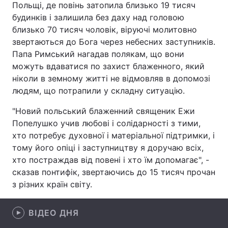
Польщі, де повінь затопила близько 19 тисяч
будинків і залишила без даху над головою
близько 70 тисяч чоловік, віруючі молитовно
звертаються до Бога через небесних заступників.
Головна
Війна
Папа Римський нагадав полякам, що вони
можуть вдаватися по захист блаженного, який
Україна
Політика
ніколи в земному житті не відмовляв в допомозі
Економіка
Світ
людям, що потрапили у складну ситуацію.
"Новий польський блаженний священик Ежи
Спорт
Наука
Попелушко учив любові і солідарності з тими,
Техно і зв'язок
Лайт
хто потребує духовної і матеріальної підтримки, і
тому його опіці і заступництву я доручаю всіх,
Зброя
Інциденти
хто постраждав від повені і хто їм допомагає", -
сказав понтифік, звертаючись до 15 тисяч прочан
Здоров'я
Туризм
з різних країн світу.
Цікавинки
Погода
ВІДЕО ДНЯ
Екологія
Регіони