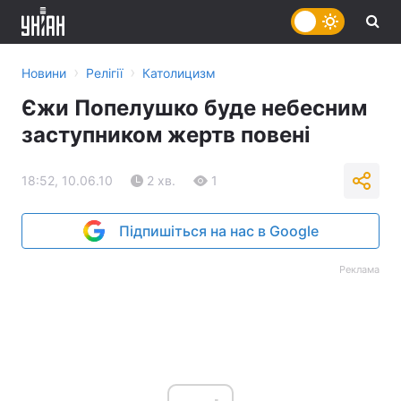
›
›
Новини
Релігії
Католицизм
Єжи Попелушко буде небесним
заступником жертв повені
18:52, 10.06.10
2 хв.
1
Підпишіться на нас в Google
Реклама