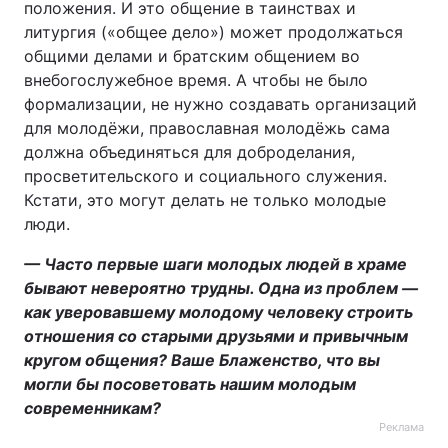
положения. И это общение в таинствах и
литургия («общее дело») может продолжаться
общими делами и братским общением во
внебогослужебное время. А чтобы не было
формализации, не нужно создавать организаций
для молодёжи, православная молодёжь сама
должна объединяться для доброделания,
просветительского и социального служения.
Кстати, это могут делать не только молодые
люди.
— Часто первые шаги молодых людей в храме
бывают невероятно трудны. Одна из проблем —
как уверовавшему молодому человеку строить
отношения со старыми друзьями и привычным
кругом общения? Ваше Блаженство, что вы
могли бы посоветовать нашим молодым
современникам?
Реклама