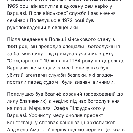
1965 році він вступив в духовну семінарію у
Тема оформлення
Варшаві. Після військової служби і закінчення
семінарії Попелушко в 1972 році був
рукопокладений в священики.
Після введення в Польщі військового стану в
1981 році він проводив спеціальні богослужіння
за батьківщину і підтримував учасників руху
"Солідарність". 19 жовтня 1984 року по дорозі до
Варшави після однієї з мес Попелушко був
убитий агентами служби безпеки, які згодом
постали перед судом і були визнані винними.
Попелушко був беатифікований (зарахований до
лику блаженних) в неділю під час богослужіння
на площі Маршала Юзефа Пілсудського у
Варшаві. Урочисту месу очолив префект
Конгрегації у справах канонізації архієпископ
Анджело Амато. У першу неділю червня Церква в