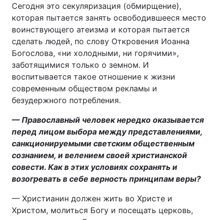
Сегодня это секуляризация (обмирщение),
которая пытается занять освободившееся место
воинствующего атеизма и которая пытается
сделать людей, по слову Откровения Иоанна
Богослова, «ни холодными, ни горячими»,
заботящимися только о земном. И
воспитывается такое отношение к жизни
современным обществом рекламы и
безудержного потребления.
— Православный человек нередко оказывается
перед лицом выбора между представлениями,
санкционируемыми светским общественным
сознанием, и велением своей христианской
совести. Как в этих условиях сохранять и
возогревать в себе верность принципам веры?
— Христианин должен жить во Христе и
Христом, молиться Богу и посещать церковь,