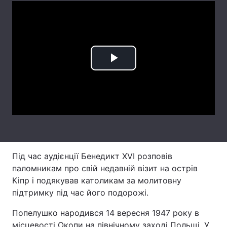
Лонгріди
Відео з Youtube
Статті
Play
Інтерв'ю
Думки
Video
Архів
Вакансії
Контакти
Послуги
Під час аудієнції Бенедикт XVI розповів
паломникам про свій недавній візит на острів
Кіпр і подякував католикам за молитовну
підтримку під час його подорожі.
Попелушко народився 14 вересня 1947 року в
місцевості Окопи на північному заході Польщі. У