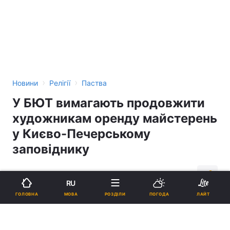
›
›
Новини
Релігії
Паства
У БЮТ вимагають продовжити
художникам оренду майстерень
у Києво-Печерському
заповіднику
13:01, 10.06.10
2 хв.
3
RU
МОВА
ГОЛОВНА
РОЗДІЛИ
ПОГОДА
ЛАЙТ
Підпишіться на нас в Google
Реклама