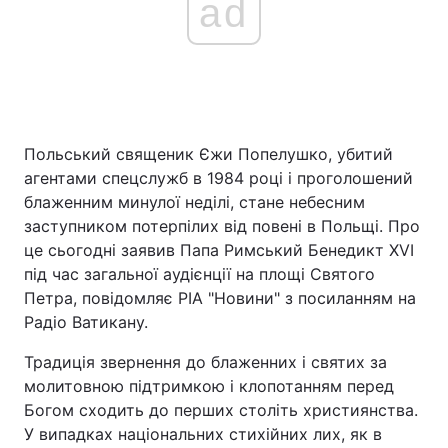
ad
Польський священик Єжи Попелушко, убитий
агентами спецслужб в 1984 році і проголошений
блаженним минулої неділі, стане небесним
заступником потерпілих від повені в Польщі. Про
це сьогодні заявив Папа Римський Бенедикт XVI
під час загальної аудієнції на площі Святого
Петра, повідомляє РІА "Новини" з посиланням на
Радіо Ватикану.
Традиція звернення до блаженних і святих за
молитовною підтримкою і клопотанням перед
Богом сходить до перших століть християнства.
У випадках національних стихійних лих, як в