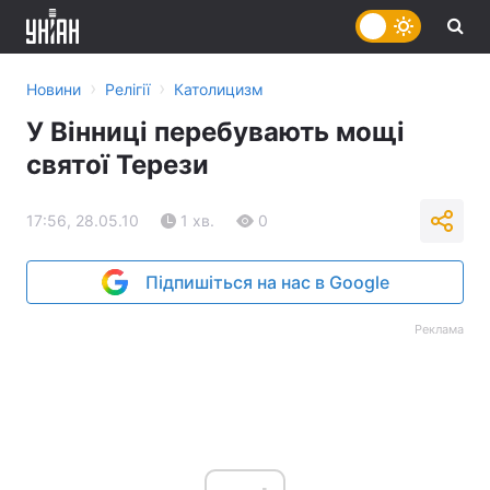
›
›
Новини
Релігії
Католицизм
У Вінниці перебувають мощі
святої Терези
17:56, 28.05.10
1 хв.
0
Підпишіться на нас в Google
Реклама