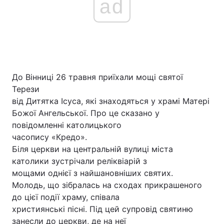
ad
До Вінниці 26 травня приїхали мощі святої
Терези
від Дитятка Ісуса, які знаходяться у храмі Матері
Божої Ангельської. Про це сказано у
повідомленні католицького
часопису «Кредо».
Біля церкви на центральній вулиці міста
католики зустрічали реліквіарій з
мощами однієї з найшановніших святих.
Молодь, що зібралась на сходах прикрашеного
до цієї події храму, співала
християнські пісні. Під цей супровід святиню
занесли до церкви, де на неї