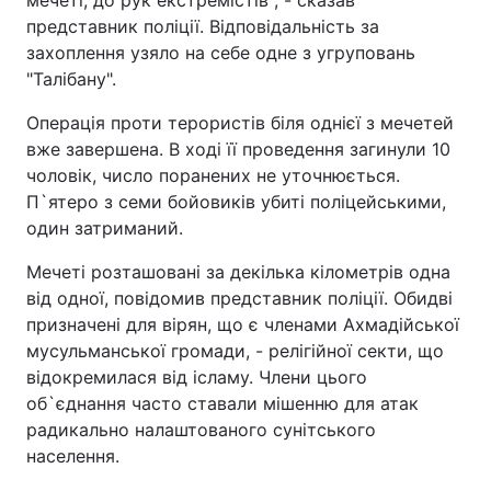
мечеті, до рук екстремістів", - сказав
представник поліції. Відповідальність за
захоплення узяло на себе одне з угруповань
"Талібану".
Операція проти терористів біля однієї з мечетей
вже завершена. В ході її проведення загинули 10
чоловік, число поранених не уточнюється.
П`ятеро з семи бойовиків убиті поліцейськими,
один затриманий.
Мечеті розташовані за декілька кілометрів одна
від одної, повідомив представник поліції. Обидві
призначені для вірян, що є членами Ахмадійської
мусульманської громади, - релігійної секти, що
відокремилася від ісламу. Члени цього
об`єднання часто ставали мішенню для атак
радикально налаштованого сунітського
населення.