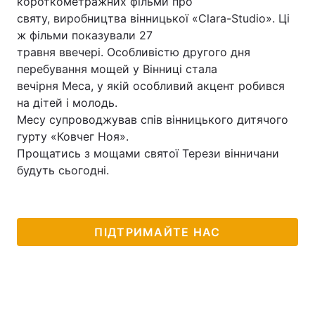
короткометражних фільми про
святу, виробництва вінницької «Clara-Studio». Ці
Лонгріди
ж фільми показували 27
травня ввечері. Особливістю другого дня
Відео з Youtube
Статті
перебування мощей у Вінниці стала
вечірня Меса, у якій особливий акцент робився
Інтерв'ю
Думки
на дітей і молодь.
Месу супроводжував спів вінницького дитячого
Архів
Вакансії
гурту «Ковчег Ноя».
Прощатись з мощами святої Терези вінничани
Контакти
будуть сьогодні.
Послуги
ПІДТРИМАЙТЕ НАС