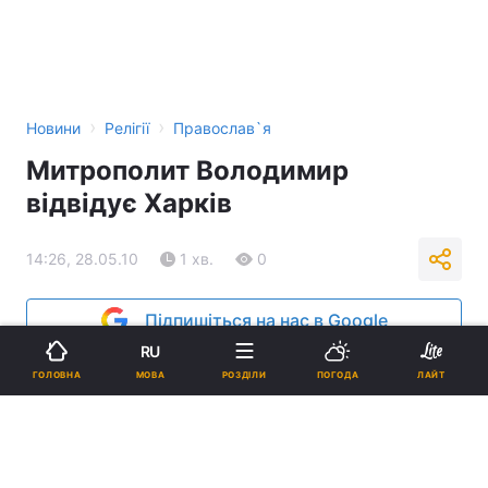
›
›
Новини
Релігії
Православ`я
Митрополит Володимир
відвідує Харків
14:26, 28.05.10
1 хв.
0
Підпишіться на нас в Google
RU
Реклама
МОВА
ГОЛОВНА
РОЗДІЛИ
ПОГОДА
ЛАЙТ