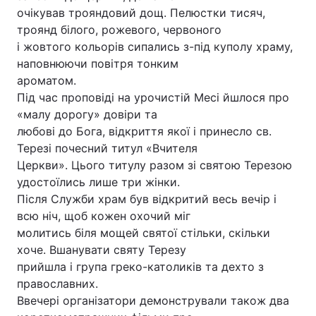
очікував трояндовий дощ. Пелюстки тисяч,
троянд білого, рожевого, червоного
і жовтого кольорів сипались з-під куполу храму,
Головна
Війна
наповнюючи повітря тонким
ароматом.
Україна
Політика
Під час проповіді на урочистій Месі йшлося про
«малу дорогу» довіри та
Економіка
Світ
любові до Бога, відкриття якої і принесло св.
Терезі почесний титул «Вчителя
Спорт
Наука
Церкви». Цього титулу разом зі святою Терезою
удостоїлись лише три жінки.
Техно і зв'язок
Лайт
Після Служби храм був відкритий весь вечір і
всю ніч, щоб кожен охочий міг
Зброя
Інциденти
молитись біля мощей святої стільки, скільки
Здоров'я
Туризм
хоче. Вшанувати святу Терезу
прийшла і група греко-католиків та дехто з
Цікавинки
Погода
православних.
Ввечері організатори демонстрували також два
Екологія
Регіони