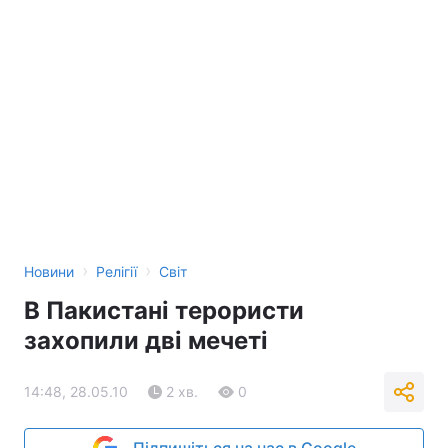
›
›
Новини
Релігії
Світ
В Пакистані терористи
захопили дві мечеті
14:48, 28.05.10
2 хв.
0