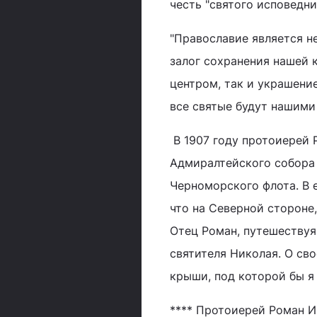
честь "святого исповедни
"Православие является н
залог сохранения нашей 
центром, так и украшени
все святые будут нашими
В 1907 году протоиерей 
Адмиралтейского собора 
Черноморского флота. В 
что на Северной стороне
Отец Роман, путешествуя
святителя Николая. О св
крыши, под которой бы я 
**** Протоиерей Роман И