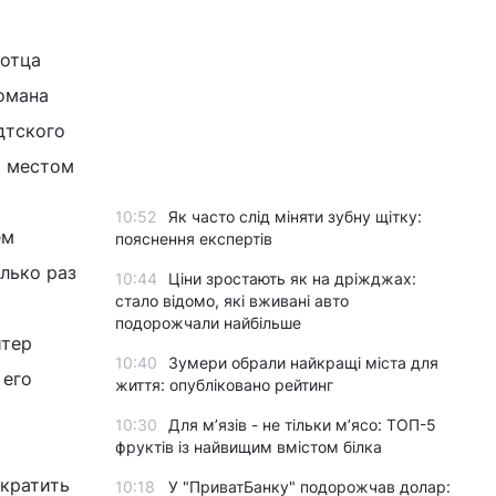
 отца
Романа
дтского
м местом
10:52
Як часто слід міняти зубну щітку:
ем
пояснення експертів
олько раз
10:44
Ціни зростають як на дріжджах:
стало відомо, які вживані авто
подорожчали найбільше
итер
10:40
Зумери обрали найкращі міста для
 его
життя: опубліковано рейтинг
10:30
Для м’язів - не тільки м’ясо: ТОП-5
фруктів із найвищим вмістом білка
кратить
10:18
У "ПриватБанку" подорожчав долар: