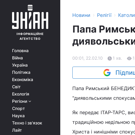
›
›
Новини
Релігії
Катол
Папа Римськ
ІНФОРМАЦІЙНЕ
диявольськ
АГЕНТСТВО
Головна
Війна
00:01, 22.02.10
1 хв.
1
Україна
Підпиш
Політика
Економіка
Світ
Папа Римський БЕНЕДИКТ 
Екологія
"диявольськими спокусами
Регіони
Спорт
Як передає ІТАР-ТАРС, ви
Наука
традиційною недільною пр
Техно і зв'язок
Лайт
Христа і нинішніми споку