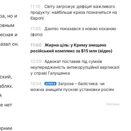
11:10
Світу загрожує дефіцит важливого
продукту: найбільше криза позначиться на
а, но и
Європі
ховным
11:05
Дантес показався з новою коханою
есная и
(фото)
азал он.
11:00
Жирна ціль: у Криму знищено
російський комплекс за $15 млн (відео)
10:59
Адвокат поставив під сумнів
неупередженість антикорупційної вертикалі
у справі Галущенка
ский,
10:54
Загроза – балістика: чи
ДУМКА
аблях.
можна знищити пускові установки росіян
й
е нет
Реклама
ернии