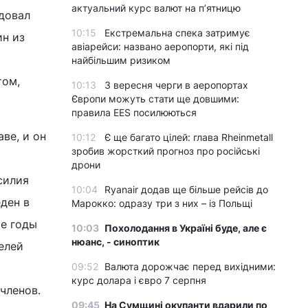
актуальний курс валют на п’ятницю
едовал
10:15
Екстремальна спека затримує
ин из
авіарейси: названо аеропорти, які під
найбільшим ризиком
том,
10:13
З вересня черги в аеропортах
Європи можуть стати ще довшими:
правила EES посилюються
ве, и он
10:12
Є ще багато цілей: глава Rheinmetall
зробив жорсткий прогноз про російські
дрони
силия
10:04
Ryanair додав ще більше рейсів до
ден в
Марокко: одразу три з них – із Польщі
ые годы
10:03
Похолодання в Україні буде, але є
нюанс, - синоптик
елей
09:52
Валюта дорожчає перед вихідними:
курс долара і євро 7 серпня
членов.
09:45
На Сумщині окупанти вдарили по