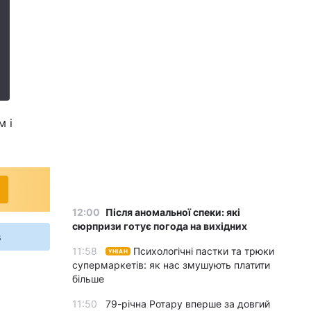
м і
12:00
Після аномальної спеки: які
сюрпризи готує погода на вихідних
s
11:58
Психологічні пастки та трюки
УНІАН
супермаркетів: як нас змушують платити
більше
11:50
79-річна Ротару вперше за довгий