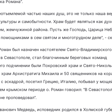
ка Романа".
еотъемлемой частью наших душ, это не только наша вер
культуры и самобытности. Храм будет являться как ду
ем, жемчужиной района. Пусть же Господь, Царица Неб
 помощниками в сем святом и многотрудном деле", - ск
Роман был назначен настоятелем Свято-Владимирского
в Севастополе, стал благочинным береговых команд
его подчинении были Покровский храм и Свято-Николь
, храм Архистратига Михаила и 50 священников на кор
 с эскадрой, посетил Грецию, Италию, побывал у моще
оем крымском периоде о. Роман говорил: "В Севастопол
не проповедовал".
ванович Медведь, исповедник родился в Холмской губ