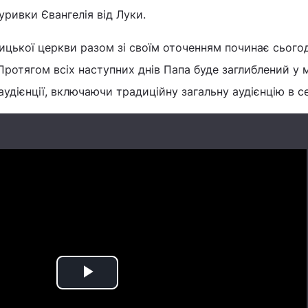
ривки Євангелія від Луки.
цької церкви разом зі своїм оточенням починає сьогод
ротягом всіх наступних днів Папа буде заглиблений у 
 аудієнції, включаючи традиційну загальну аудієнцію в с
Play