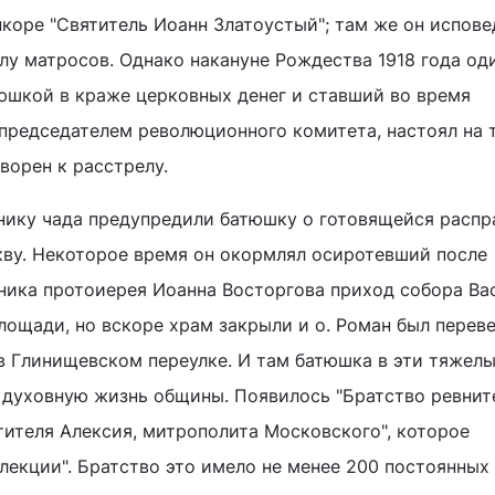
нкоре "Святитель Иоанн Златоустый"; там же он испов
лу матросов. Однако накануне Рождества 1918 года од
юшкой в краже церковных денег и ставший во время
редседателем революционного комитета, настоял на 
ворен к расстрелу.
ику чада предупредили батюшку о готовящейся распра
кву. Некоторое время он окормлял осиротевший после
ника протоиерея Иоанна Восторгова приход собора Ва
лощади, но вскоре храм закрыли и о. Роман был переве
в Глинищевском переулке. И там батюшка в эти тяжел
 духовную жизнь общины. Появилось "Братство ревнит
тителя Алексия, митрополита Московского", которое
лекции". Братство это имело не менее 200 постоянных 