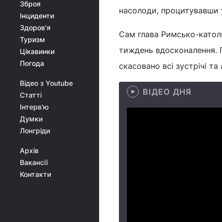
Зброя
насолоди, процитувавши у
Інциденти
Здоров'я
Сам глава Римсько-католи
Туризм
тиждень вдосконалення. П
Цікавинки
Погода
скасовано всі зустрічі та
Відео з Youtube
ВІДЕО ДНЯ
Статті
Інтерв'ю
Думки
Лонгріди
Архів
Вакансії
Контакти