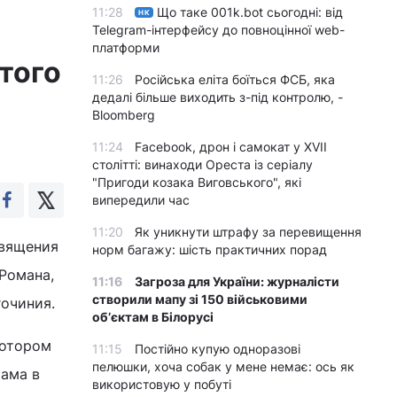
11:28
Що таке 001k.bot сьогодні: від
НК
Telegram-інтерфейсу до повноцінної web-
платформи
того
11:26
Російська еліта боїться ФСБ, яка
дедалі більше виходить з-під контролю, -
Bloomberg
11:24
Facebook, дрон і самокат у XVII
столітті: винаходи Ореста із серіалу
"Пригоди козака Виговського", які
випередили час
11:20
Як уникнути штрафу за перевищення
священия
норм багажу: шість практичних порад
Романа,
11:16
Загроза для України: журналісти
створили мапу зі 150 військовими
гочиния.
обʼєктам в Білорусі
котором
11:15
Постійно купую одноразові
пелюшки, хоча собак у мене немає: ось як
рама в
використовую у побуті