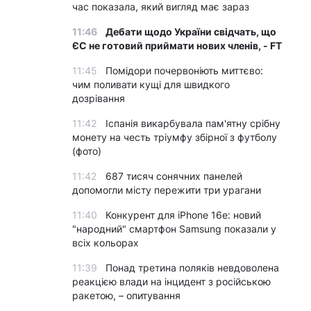
час показала, який вигляд має зараз
11:46
Дебати щодо України свідчать, що
ЄС не готовий приймати нових членів, - FT
11:45
Помідори почервоніють миттєво:
чим поливати кущі для швидкого
дозрівання
11:42
Іспанія викарбувала пам'ятну срібну
монету на честь тріумфу збірної з футболу
(фото)
11:42
687 тисяч сонячних панелей
допомогли місту пережити три урагани
11:40
Конкурент для iPhone 16e: новий
"народний" смартфон Samsung показали у
всіх кольорах
11:39
Понад третина поляків невдоволена
реакцією влади на інцидент з російською
ракетою, – опитування