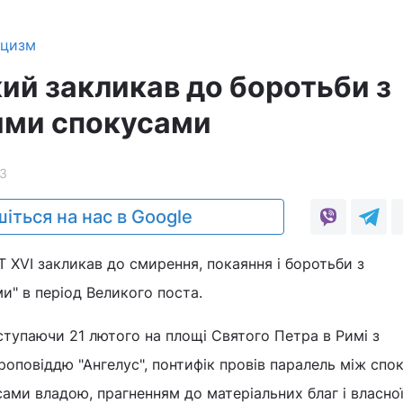
ицизм
ий закликав до боротьби з
ими спокусами
3
іться на нас в Google
ХVI закликав до смирення, покаяння і боротьби з
" в період Великого поста.
ступаючи 21 лютого на площі Святого Петра в Римі з
оповіддю "Ангелус", понтифік провів паралель між спо
сами владою, прагненням до матеріальних благ і власно