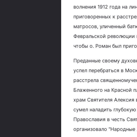
волнения 1912 года на ли
приговоренных к расстре
матросов, уличенный бат
Февральской революции п
чтобы о. Роман был приго
Преданные своему духовн
успел перебраться в Мос
расстрела священномуче
Блаженного на Красной п
храм Святителя Алексия 
сумел наладить глубокую
Православия в честь Свя
организовало "Народные 