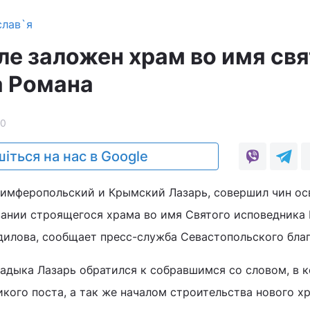
слав`я
ле заложен храм во имя свя
а Романа
10
іться на нас в Google
Симферопольский и Крымский Лазарь, совершил чин о
вании строящегося храма во имя Святого исповедника 
идилова, сообщает пресс-служба Севастопольского бла
адыка Лазарь обратился к собравшимся со словом, в 
кого поста, а так же началом строительства нового х