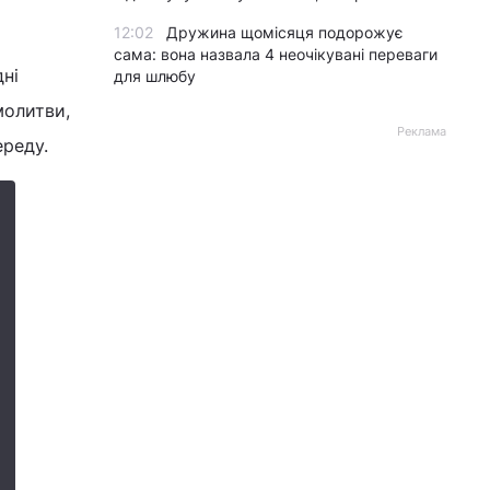
12:02
Дружина щомісяця подорожує
сама: вона назвала 4 неочікувані переваги
ні
для шлюбу
молитви,
Реклама
ереду.