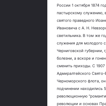
России 1 октября 1874 го
пастырскому служению, в
святого праведного Иоан
Ивановича с А. Н. Невзо
светильника. В том же г
служения для молодого с
Черниговской губернии, г
болезни, а вскоре и гоне
сменить приходы. С 1907
Адмиралтейского Свято-В
Черноморского флота, он
подчинении находились 5
революционную "романтик
революции и основах Пр