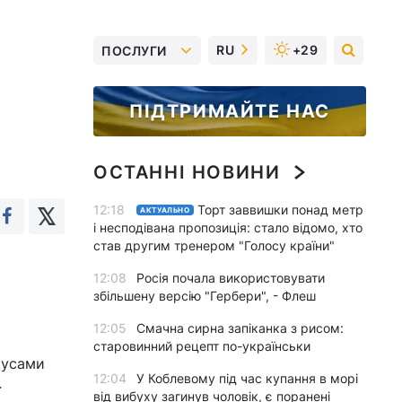
RU
+29
ПОСЛУГИ
ПІДТРИМАЙТЕ НАС
ОСТАННІ НОВИНИ
12:18
Торт заввишки понад метр
АКТУАЛЬНО
і несподівана пропозиція: стало відомо, хто
став другим тренером "Голосу країни"
12:08
Росія почала використовувати
збільшену версію "Гербери", - Флеш
12:05
Смачна сирна запіканка з рисом:
старовинний рецепт по-українськи
кусами
12:04
У Коблевому під час купання в морі
ї
від вибуху загинув чоловік, є поранені