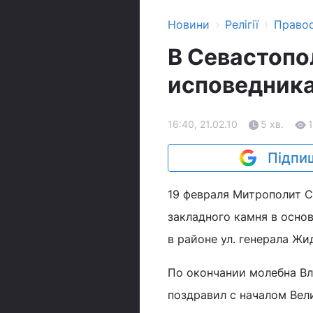
›
›
Новини
Релігії
Право
В Севастопо
исповедник
16:40, 21.02.10
5 хв.
Підпиш
19 февраля Митрополит 
закладного камня в осно
в районе ул. генерала Ж
По окончании молебна Вл
поздравил с началом Вели