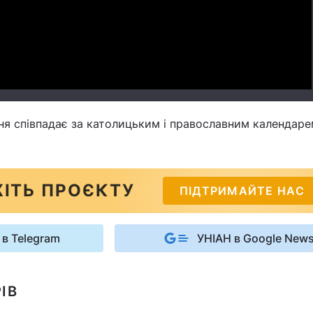
Video
я співпадає за католицьким і православним календаре
ІТЬ ПРОЄКТУ
ПІДТРИМАЙТЕ НАС
 в Telegram
УНІАН в Google New
ІВ