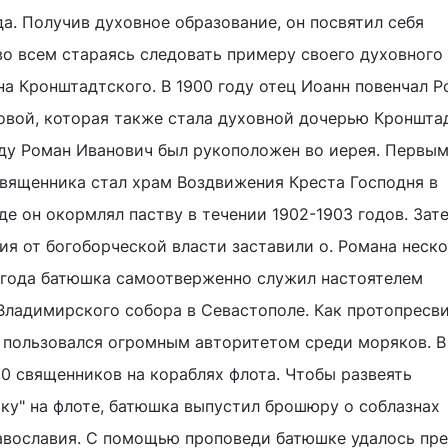
да. Получив духовное образование, он посвятил себя
о всем стараясь следовать примеру своего духовного
на Кронштадтского. В 1900 году отец Иоанн повенчал 
ровой, которая также стала духовной дочерью Кроншта
оду Роман Иванович был рукоположен во иерея. Первы
вященника стал храм Воздвижения Креста Господня в
де он окормлял паству в течении 1902-1903 годов. Зат
ния от богоборческой власти заставили о. Романа неск
 года батюшка самоотверженно служил настоятелем
ладимирского собора в Севастополе. Как протопресв
 пользовался огромным авторитетом среди моряков. В
0 священников на кораблях флота. Чтобы развеять
у" на флоте, батюшка выпустил брошюру о соблазнах
авославия. С помощью проповеди батюшке удалось пре