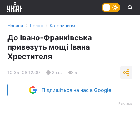
›
›
Новини
Релігії
Католицизм
До Івано-Франківська
привезуть мощі Івана
Хрестителя
10:35, 08.12.09
2 хв.
5
Підпишіться на нас в Google
Реклама