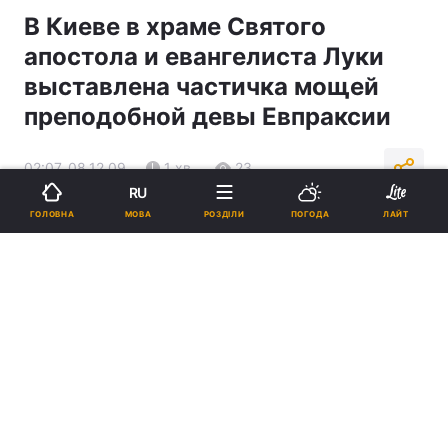
В Киеве в храме Святого
апостола и евангелиста Луки
выставлена частичка мощей
преподобной девы Евпраксии
02:07, 08.12.09
1 хв.
23
RU
МОВА
ГОЛОВНА
РОЗДІЛИ
ПОГОДА
ЛАЙТ
Підпишіться на нас в Google
Реклама
ad