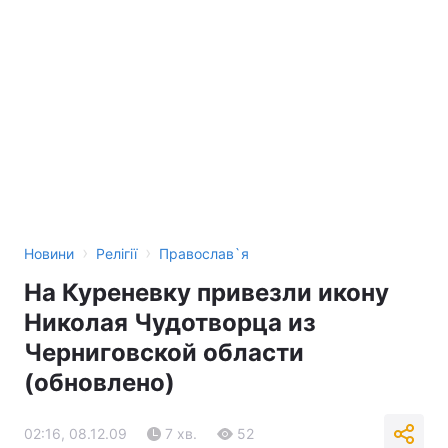
›
›
Новини
Релігії
Православ`я
На Куреневку привезли икону
Николая Чудотворца из
Черниговской области
(обновлено)
02:16, 08.12.09
7 хв.
52