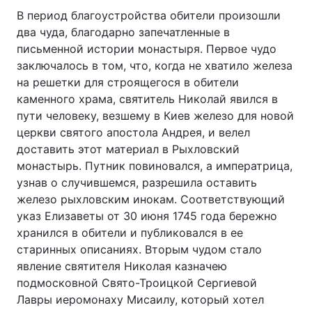
В период благоустройства обители произошли
два чуда, благодарно запечатленные в
письменной истории монастыря. Первое чудо
заключалось в том, что, когда не хватило железа
на решетки для строящегося в обители
каменного храма, святитель Николай явился в
пути человеку, везшему в Киев железо для новой
церкви святого апостола Андрея, и велел
доставить этот материал в Рыхловский
монастырь. Путник повиновался, а императрица,
узнав о случившемся, разрешила оставить
железо рыхловским инокам. Соответствующий
указ Елизаветы от 30 июня 1745 года бережно
хранился в обители и публиковался в ее
старинных описаниях. Вторым чудом стало
явление святителя Николая казначею
подмосковной Свято-Троицкой Сергиевой
Лавры иеромонаху Мисаилу, который хотел