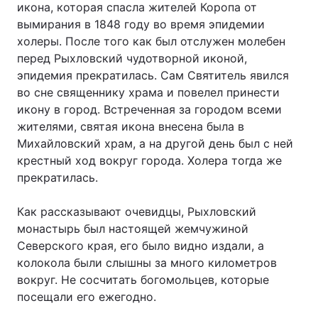
икона, которая спасла жителей Коропа от
вымирания в 1848 году во время эпидемии
холеры. После того как был отслужен молебен
перед Рыхловский чудотворной иконой,
эпидемия прекратилась. Сам Святитель явился
во сне священнику храма и повелел принести
икону в город. Встреченная за городом всеми
жителями, святая икона внесена была в
Михайловский храм, а на другой день был с ней
крестный ход вокруг города. Холера тогда же
прекратилась.
Как рассказывают очевидцы, Рыхловский
монастырь был настоящей жемчужиной
Северского края, его было видно издали, а
колокола были слышны за много километров
вокруг. Не сосчитать богомольцев, которые
посещали его ежегодно.