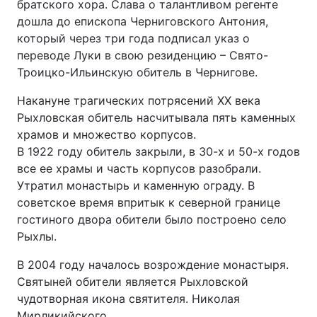
братского хора. Слава о талантливом регенте
дошла до епископа Черниговского Антония,
который через три года подписал указ о
переводе Луки в свою резиденцию – Свято-
Троицко-Ильинскую обитель в Чернигове.
Накануне трагических потрясений ХХ века
Рыхловская обитель насчитывала пять каменных
храмов и множество корпусов.
В 1922 году обитель закрыли, в 30-х и 50-х годов
все ее храмы и часть корпусов разобрали.
Утратил монастырь и каменную ограду. В
советское время впритык к северной границе
гостиного двора обители было построено село
Рыхлы.
В 2004 году началось возрождение монастыря.
Святыней обители является Рыхловской
чудотворная икона святителя. Николая
Мирликийского.