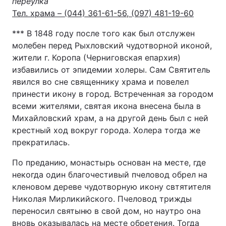
переулка
Тел. храма – (044) 361-61-56, (097) 481-19-60
*** В 1848 году после того как был отслужен
молебен перед Рыхловский чудотворной иконой,
жители г. Коропа (Черниговская епархия)
избавились от эпидемии холеры. Сам Святитель
явился во сне священнику храма и повелел
принести икону в город. Встреченная за городом
всеми жителями, святая икона внесена была в
Михайловский храм, а на другой день был с ней
крестный ход вокруг города. Холера тогда же
прекратилась.
По преданию, монастырь основан на месте, где
некогда один благочестивый пчеловод обрел на
кленовом дереве чудотворную икону свтятителя
Николая Мирликийского. Пчеловод трижды
переносил святыню в свой дом, но наутро она
вновь оказывалась на месте обретения. Тогда