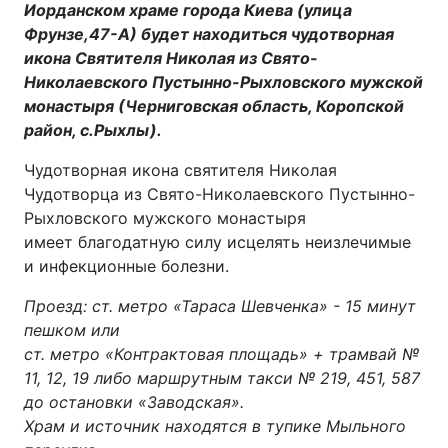
Иорданском храме города Киева (улица
Фрунзе,47-А) будет находиться чудотворная
икона Святителя Николая из Свято-
Николаевского Пустынно-Рыхловского мужской
монастыря (Черниговская область, Коропской
район, с.Рыхлы).
Чудотворная икона святителя Николая
Чудотворца из Свято-Николаевского Пустынно-
Рыхловского мужского монастыря
имеет благодатную силу исцелять неизлечимые
и инфекционные болезни.
Проезд: ст. метро «Тараса Шевченка» - 15 минут
пешком или
ст. метро «Контрактовая площадь» + трамвай №
11, 12, 19 либо маршрутным такси № 219, 451, 587
до остановки «Заводская».
Храм и источник находятся в тупике Мыльного