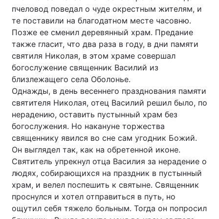
пчеловод поведал о чуде окрестным жителям, и
те поставили на благодатном месте часовню.
Позже ее сменил деревянный храм. Предание
также гласит, что два раза в году, в дни памяти
святиля Николая, в этом храме совершал
богослужение священник Василий из
близлежащего села Оболонье.
Однажды, в день весеннего празднования памяти
святителя Николая, отец Василий решил было, по
нерадению, оставить пустынный храм без
богослужения. Но накануне торжества
священнику явился во сне сам угодник Божий.
Он выглядел так, как на обретенной иконе.
Святитель упрекнул отца Василия за нерадение о
людях, собирающихся на праздник в пустынный
храм, и велел поспешить к святыне. Священник
проснулся и хотел отправиться в путь, но
ощутил себя тяжело больным. Тогда он попросил