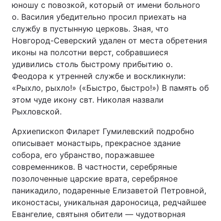
юношу с повозкой, который от имени больного
о. Василия убедительно просил приехать на
службу в пустынную церковь. Зная, что
Новгород-Северский удален от места обретения
иконы на полсотни верст, собравшиеся
удивились столь быстрому прибытию о.
Феодора к утренней службе и воскликнули:
«Рыхло, рыхло!» («Быстро, быстро!») В память об
этом чуде икону свт. Николая назвали
Рыхловской.
Архиепископ Филарет Гумилевский подробно
описывает монастырь, прекрасное здание
собора, его убранство, поражавшее
современников. В частности, серебряные
позолоченные царские врата, серебряное
паникадило, подаренные Елизаветой Петровной,
иконостасы, уникальная дароносица, редчайшее
Евангелие, святыня обители — чудотворная