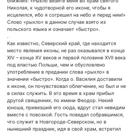
ближних: «Рыхло везите меня во храм святого
Николая, к чудотворной его иконе, чтобы я
исцелился, ибо я согрешил на небо и перед ним!»
Слово «рыхло» в данном случае взято из
польского языка и означает «быстро».
.
Как известно, Северский край, где находится
место явления иконы, не раз оказывался в конце
XIV – конце XV веков и первой половине XVII века
под властью Польши, чем и обусловлено
употребление в предании слова «рыхло» в
значении «быстро». Когда о. Василия доставили
к иконе, он почувствовал облегчение, но был и не
в силах служить. В это время в храм прибыл
другой священник, по имени Феодор. Некий
юноша, привезший его сюда, вдруг стал невидим
вместе с повозкой. Гость поведал собравшимся,
что служит в Новгороде-Северском, но в
нынешний праздник, идя в свой храм, встретил