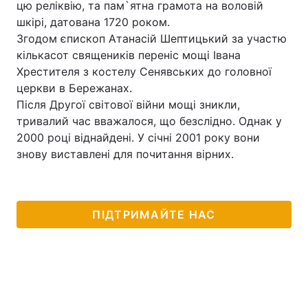
цю реліквію, та пам`ятна грамота на воловій
шкірі, датована 1720 роком.
Лонгріди
Згодом єпископ Атанасій Шептицький за участю
кількасот священиків переніс мощі Івана
Відео з Youtube
Статті
Хрестителя з костелу Сенявських до головної
церкви в Бережанах.
Інтерв'ю
Думки
Після Другої світової війни мощі зникли,
тривалий час вважалося, що безслідно. Однак у
Архів
Вакансії
2000 році віднайдені. У січні 2001 року вони
знову виставлені для почитання вірних.
Контакти
Послуги
ПІДТРИМАЙТЕ НАС