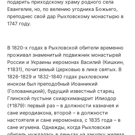
подарить приходскому храму родного села
Евангелие, но, по велению угодника Божьего,
преподнес свой дар Рыхловскому монастырю в
1747 году.
В 1820-х годах в Рыхловской обители временно
проживал знаменитый подвижник монастырей
России и Украины иеромонах Василий (Кишкин,
†1831), почитаемый Церковью в лике святых. В
1826-1829 и 1832-1840 годах рыхловским
иноком был преподобный Иоанникий
(Голованицкий), будущий известный старец
Глинской пустыни схиархимандрит Илиодор
(†1879): первый раз – в должности казначея и
сане иеродиакона, второй – в должности
настоятеля и сане иеромонаха, с 1835 года – в
сане игумена. Однажды, когда Рыхловская
обитель нуждалась в деньгах на закупку железа