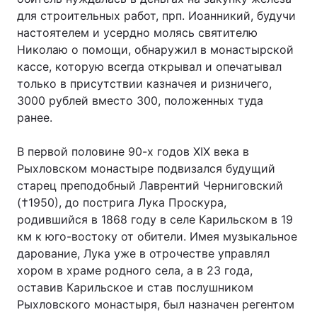
для строительных работ, прп. Иоанникий, будучи
настоятелем и усердно молясь святителю
Николаю о помощи, обнаружил в монастырской
кассе, которую всегда открывал и опечатывал
только в присутствии казначея и ризничего,
3000 рублей вместо 300, положенных туда
ранее.
В первой половине 90-х годов XIX века в
Рыхловском монастыре подвизался будущий
старец преподобный Лаврентий Черниговский
(†1950), до пострига Лука Проскура,
родившийся в 1868 году в селе Карильском в 19
км к юго-востоку от обители. Имея музыкальное
дарование, Лука уже в отрочестве управлял
хором в храме родного села, а в 23 года,
оставив Карильское и став послушником
Рыхловского монастыря, был назначен регентом