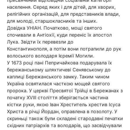
присвячений відповідній соціальній категорії
населення. Серед яких і для дітей, для хворих,
релігійних організацій, для представників влади,
для молоді, старшокласників та інших.
Головна
Війна
Довідка УНІАН. Початково, мощі святого
спочивали в Антіохії, куди переніс їх апостол
Україна
Політика
Лука. Звідти їх перевезли до
Константинополя, а потім вони потрапили до рук
Економіка
Світ
волоського володаря Ієремії Могили.
У 1673 році пані Пепричайкова подарувала їх
Спорт
Наука
бережанському шляхтичеві Сенявському до
Техно і зв'язок
Лайт
каплиці Бережанського замку. Таким чином
Україна освятилася часткою мощей святого
Зброя
Інциденти
пророка. У церкві Пресвятої Трійці в Бережанах з
початку XVIII століття зберігається частина
Здоров'я
Туризм
кістки руки, якою Іван Хреститель хрестив Ісуса
Христа в річці Йордан, оправлена в позолоту. У
Цікавинки
Погода
скриньці також були складені стародавні печатки
східних патріархів та володарів, що засвідчували
Екологія
Регіони