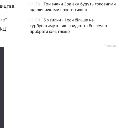
11:36
Три знаки Зодіаку будуть головними
ництва.
щасливчиками нового тижня
тої
11:30
5 хвилин - і оси більше не
турбуватимуть: як швидко та безпечно
ГКЦ
прибрати їхнє гніздо
Реклама