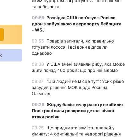
яким курортам загрожують лісові пожежі
та небезпека
09:59
Розвідка США пов’язує з Росією
дрон з вибухівкою в аеропорту Лейпцига,
- WSJ
09:55
Поварів запитали, як правильно
готувати лосося, і всі вони відповіли
однаково
k
09:30
У США вчені виявили рибу, яка може
жити понад 400 років: що про неї відомо
09:27
"Цій людині не місце тут": Усик різко
засудив рішення МОК щодо Росії на
Олімпіаді
09:26
Жодну балістичну ракету не збили:
Повітряні сили розкрили деталі нічної
атаки росіян
09:25
Що придумати замість дверей у
кімнату: 4 оригінальні та недорогі рішення