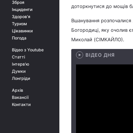
Зброя
доторкнутися до мощів бл
Інциденти
Здоров'я
Вшанування розпочалися 
Туризм
Богородиці, яку очолив 
Цікавинки
Погода
Миколай (СІМКАЙЛО).
Відео з Youtube
ВІДЕО ДНЯ
Статті
Інтерв'ю
Думки
Лонгріди
Архів
Вакансії
Контакти