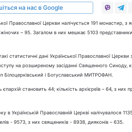
іться на нас в Google
ської Православної Церкви налічується 191 монастир, з 
 жіночих – 95. Загалом в них мешкає 5103 представник
такі статистичні дані Української Православної Церкви 
виступу на розширеному засіданні Священного Синоду, 
п Білоцерківський і Богуславський МИТРОФАН.
ь єпархій становить 44; кількість архієреїв – 64, з них 
оку в Українській Православній Церкві налічувалося 113
ів - 9573, з них священиків - 8938, дияконів – 635.