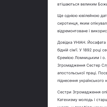
втішаються великим Бож
Ще однією ювілейною дат
сиротинця, яким опікувал
відремонтоване і викорис
Довідка УНІАН. Йосафата 
бідній сім’ї. У 1892 році
Єремією Ломницьким і о. 
Згромадження Сестер Слу
апостольської праці. Пос
піднесення українського н
Сестри Згромадження опі
Катехизму молодь і старш