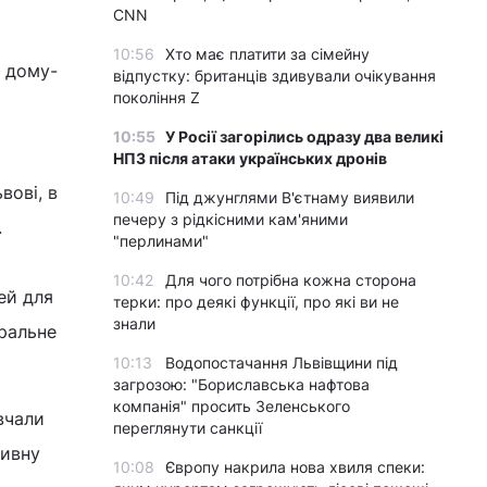
CNN
10:56
Хто має платити за сімейну
я дому-
відпустку: британців здивували очікування
покоління Z
10:55
У Росії загорілись одразу два великі
НПЗ після атаки українських дронів
вові, в
10:49
Під джунглями В'єтнаму виявили
печеру з рідкісними кам'яними
.
"перлинами"
10:42
Для чого потрібна кожна сторона
ей для
терки: про деякі функції, про які ви не
знали
оральне
10:13
Водопостачання Львівщини під
загрозою: "Бориславська нафтова
компанія" просить Зеленського
вчали
переглянути санкції
тивну
10:08
Європу накрила нова хвиля спеки: