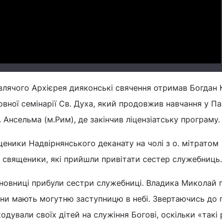
Video
равлячого Архієрея дияконські свячення отримав Богдан
овної семінарії Св. Духа, який продовжив навчання у П
. Ансельма (м.Рим), де закінчив ліцензіатську програму.
щеники Надвірнянського деканату на чолі з о. мітратом
священики, які прийшли привітати сестер служебниць.
асновниці прибули сестри служебниці. Владика Миколай 
они мають могутню заступницю в небі. Звертаючись до 
одували своїх дітей на служіння Богові, оскільки «такі