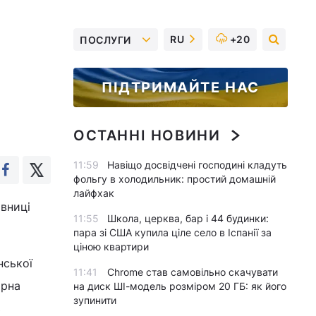
RU
+20
ПОСЛУГИ
ПІДТРИМАЙТЕ НАС
ОСТАННІ НОВИНИ
11:59
Навіщо досвідчені господині кладуть
фольгу в холодильник: простий домашній
лайфхак
вниці
11:55
Школа, церква, бар і 44 будинки:
пара зі США купила ціле село в Іспанії за
ціною квартири
нської
11:41
Chrome став самовільно скачувати
ірна
на диск ШІ-модель розміром 20 ГБ: як його
зупинити
ь