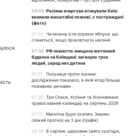
08:09
Росіяни вчергове атакували Київ:
виникли масштабні пожежі, є постраждалі
(фото)
07:55
Чи можна їсти огризок яблука: що
станеться, якщо проковтнути насіння
булося
07:36
РФ повністю знищила житловий
будинок на Київщині: загинуло троє
людей, серед них дитина
07:31
Полуниця проти лохини:
дослідження показало, в якій ягоді більше
ність
поживних речовин
07:30
Три Спаси, Успіння та Усікновення:
православний календар на серпень 2026
07:10
Магнітна буря охопить Землю:
свіжий прогноз на 3 дні (графік)
06:30
8 серпня: церковне свято сьогодні,