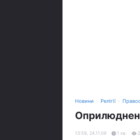
›
›
Новини
Релігії
Право
Оприлюднено
13:59, 24.11.09
1 хв.