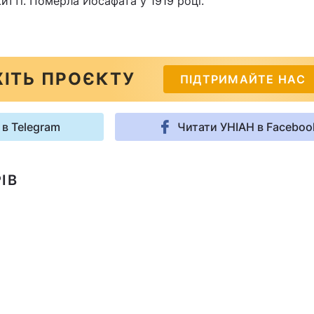
итті. Померла Йосафата у 1919 році.
ІТЬ ПРОЄКТУ
ПІДТРИМАЙТЕ НАС
 в Telegram
Читати УНІАН в Faceboo
ІВ