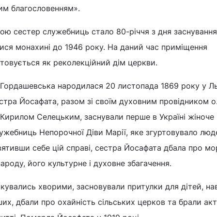
им благословенням».
ою сестер служебниць стало 80-річчя з дня заснуванн
ися монахині до 1946 року. На даний час приміщення
товується як реколекційний дім церкви.
Гордашевська народилася 20 листопада 1869 року у Ль
 сестра Йосафата, разом зі своїм духовним провідником о
Кирилом Селецьким, заснували перше в Україні жіноче
жебниць Непорочної Діви Марії, яке згуртовувало люд
вятивши себе цій справі, сестра Йосафата дбала про м
ароду, його культурне і духовне збагачення.
кувались хворими, засновували притулки для дітей, на
их, дбали про охайність сільських церков та брали ак