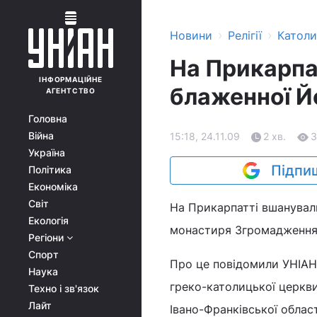
›
›
Новини
Релігії
Катол
На Прикарпа
ІНФОРМАЦІЙНЕ
блаженної Й
АГЕНТСТВО
Головна
Війна
15:18, 24.11.09
2 хв.
3
Україна
Підпиш
Політика
Економіка
Світ
На Прикарпатті вшанували
Екологія
монастиря Згромадження 
Регіони
Спорт
Про це повідомили УНІАН 
Наука
греко-католицької церкв
Техно і зв'язок
Лайт
Івано-Франківської облас