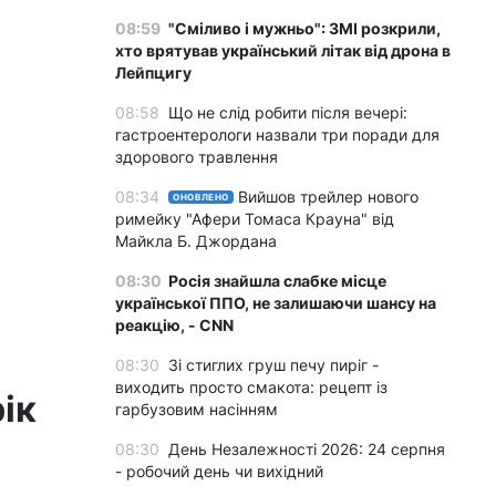
08:59
"Сміливо і мужньо": ЗМІ розкрили,
хто врятував український літак від дрона в
Лейпцигу
08:58
Що не слід робити після вечері:
гастроентерологи назвали три поради для
здорового травлення
08:34
Вийшов трейлер нового
ОНОВЛЕНО
римейку "Афери Томаса Крауна" від
Майкла Б. Джордана
08:30
Росія знайшла слабке місце
української ППО, не залишаючи шансу на
реакцію, - CNN
08:30
Зі стиглих груш печу пиріг -
виходить просто смакота: рецепт із
ік
гарбузовим насінням
08:30
День Незалежності 2026: 24 серпня
- робочий день чи вихідний