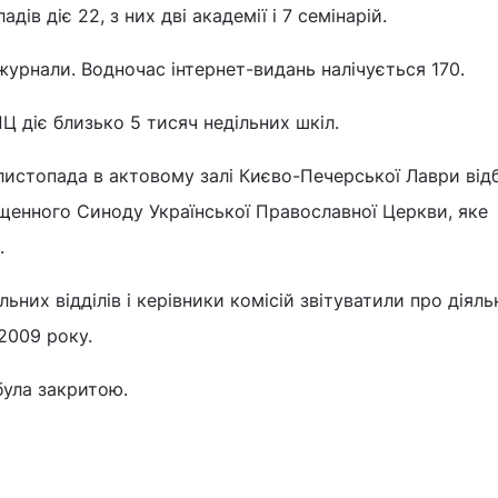
ів діє 22, з них дві академії і 7 семінарій.
 журнали. Водночас інтернет-видань налічується 170.
 діє близько 5 тисяч недільних шкіл.
листопада в актовому залі Києво-Печерської Лаври від
щенного Синоду Української Православної Церкви, яке
.
ьних відділів і керівники комісій звітуватили про діяль
2009 року.
була закритою.