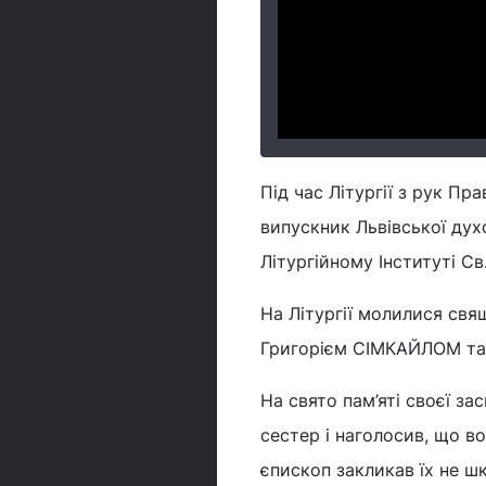
Під час Літургії з рук П
випускник Львівської дух
Літургійному Інституті Св
На Літургії молилися свя
Григорієм СІМКАЙЛОМ та 
На свято пам’яті своєї з
сестер і наголосив, що в
єпископ закликав їх не шк