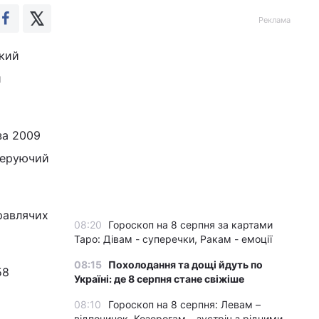
Реклама
який
и
за 2009
керуючий
правлячих
08:20
Гороскоп на 8 серпня за картами
Таро: Дівам - суперечки, Ракам - емоції
08:15
Похолодання та дощі йдуть по
58
Україні: де 8 серпня стане свіжіше
08:10
Гороскоп на 8 серпня: Левам –
відпочинок, Козерогам – зустріч з рідними