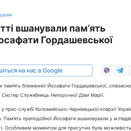
ицизм
тті вшанували пам’ять
осафати Гордашевської
іться на нас в Google
 пам’ять блаженної Йосафати Гордашевської, співзасно
Сестер Служебниць Непорочної Діви Марії.
у прес-службі Коломийсько-Чернівецької єпархії Украї
и. Пам’ять преподобної Йосафати вшановували у м.Надв
ті. Особливим моментом для присутніх була можливіст