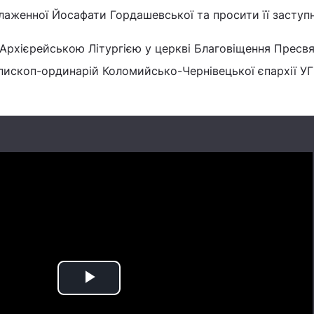
аженної Йосафати Гордашевської та просити її заступ
Архієрейською Літургією у церкві Благовіщення Пресвя
єпископ-ординарій Коломийсько-Чернівецької єпархії У
Play