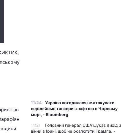
 КИКТИК,
апському
11:24
Україна погодилася не атакувати
неросійські танкери з нафтою в Чорному
привітав
морі, - Bloomberg
парафіян
11:21
Головний генерал США шукає вихід з
 родини
війни в Ірані, щоб не розлютити Трампа, -