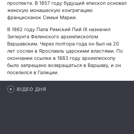
проспекте. В 1857 году будущий епископ основал
женскую монашескую конгрегацию
францисканок Семьи Марии.
Головна
Війна
В 1862 году Папа Римский Пий IX назначил
Зигмунта Фелинского архиепископом
Україна
Політика
Варшавским. Через полтора года он был на 20
лет сослан в Ярославль царскими властями. По
Економіка
Світ
окончании ссылки в 1883 году архиепископу
было запрещено возвращаться в Варшаву, и он
Спорт
Наука
поселился в Галиции.
Техно і зв'язок
Лайт
ВІДЕО ДНЯ
Зброя
Інциденти
Здоров'я
Туризм
Цікавинки
Погода
Екологія
Регіони