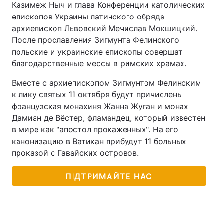
Казимеж Ныч и глава Конференции католических
епископов Украины латинского обряда
Тема оформлення
архиепископ Львовский Мечислав Мокшицкий.
После прославления Зигмунта Фелинского
польские и украинские епископы совершат
благодарственные мессы в римских храмах.
Вместе с архиепископом Зигмунтом Фелинским
к лику святых 11 октября будут причислены
французская монахиня Жанна Жуган и монах
Дамиан де Вёстер, фламандец, который известен
в мире как "апостол прокажённых". На его
канонизацию в Ватикан прибудут 11 больных
проказой с Гавайских островов.
ПІДТРИМАЙТЕ НАС