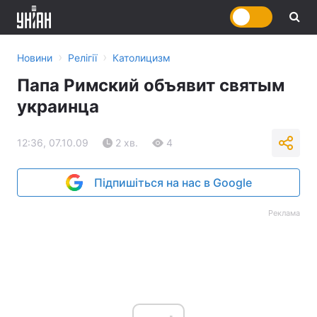
›
›
Новини
Релігії
Католицизм
Папа Римский объявит святым
украинца
12:36, 07.10.09
2 хв.
4
Підпишіться на нас в Google
Реклама