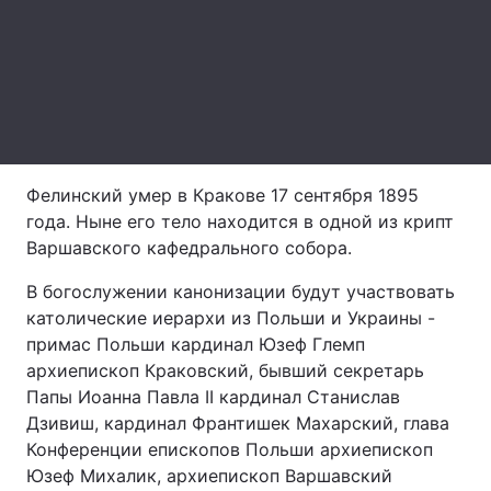
Лонгріди
Відео з Youtube
Статті
Інтерв'ю
Думки
Фелинский умер в Кракове 17 сентября 1895
Архів
Вакансії
года. Ныне его тело находится в одной из крипт
Варшавского кафедрального собора.
Контакти
В богослужении канонизации будут участвовать
Послуги
католические иерархи из Польши и Украины -
примас Польши кардинал Юзеф Глемп
архиепископ Краковский, бывший секретарь
Папы Иоанна Павла II кардинал Станислав
Дзивиш, кардинал Франтишек Махарский, глава
Конференции епископов Польши архиепископ
Юзеф Михалик, архиепископ Варшавский