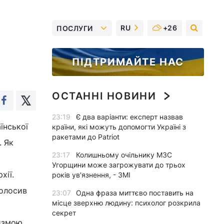
RU
+26
ПОСЛУГИ
ПІДТРИМАЙТЕ НАС
ОСТАННІ НОВИНИ
23:19
Є два варіанти: експерт назвав
їнської
країни, які можуть допомогти Україні з
ракетами до Patriot
. Як
23:17
Колишньому очільнику МЗС
Угорщини може загрожувати до трьох
хії.
років ув'язнення, - ЗМІ
голосив
23:07
Одна фраза миттєво поставить на
місце зверхню людину: психолог розкрила
секрет
ризмою