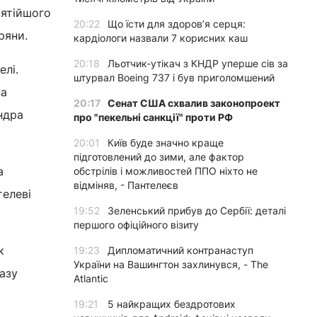
вятійшого
20:22
Що їсти для здоров’я серця:
ряни.
кардіологи назвали 7 корисних каш
20:18
Льотчик-утікач з КНДР уперше сів за
лі.
штурвал Boeing 737 і був приголомшений
за
20:17
Сенат США схвалив законопроект
ндра
про "пекельні санкції" проти РФ
20:01
Київ буде значно краще
підготовлений до зими, але фактор
а
обстрілів і можливостей ППО ніхто не
відміняв, - Пантелеєв
телеві
19:52
Зеленський прибув до Сербії: деталі
першого офіційного візиту
к
19:23
Дипломатичний контранаступ
України на Вашингтон захлинувся, - The
азу
Atlantic
19:21
5 найкращих бездротових