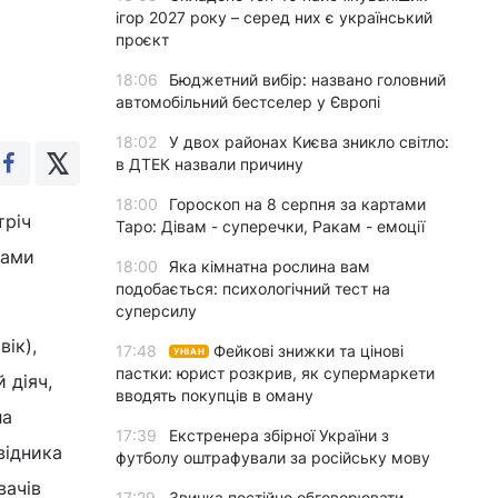
ігор 2027 року – серед них є український
проєкт
18:06
Бюджетний вибір: названо головний
автомобільний бестселер у Європі
18:02
У двох районах Києва зникло світло:
в ДТЕК назвали причину
18:00
Гороскоп на 8 серпня за картами
тріч
Таро: Дівам - суперечки, Ракам - емоції
тами
18:00
Яка кімнатна рослина вам
подобається: психологічний тест на
суперсилу
вік),
17:48
Фейкові знижки та цінові
УНІАН
пастки: юрист розкрив, як супермаркети
 діяч,
вводять покупців в оману
ла
17:39
Екстренера збірної України з
відника
футболу оштрафували за російську мову
вачів
17:29
Звичка постійно обговорювати