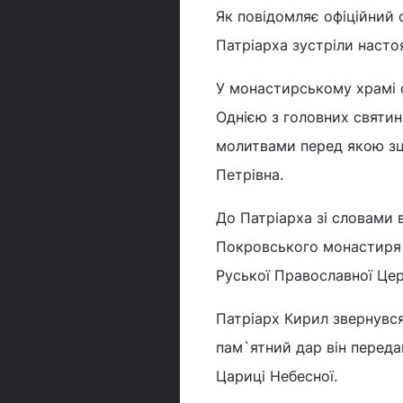
Як повідомляє офіційний с
Патріарха зустріли насто
У монастирському храмі 
Однією з головних святин
молитвами перед якою зц
Петрівна.
До Патріарха зі словами в
Покровського монастиря і
Руської Православної Цер
Патріарх Кирил звернувся
пам`ятний дар він переда
Цариці Небесної.