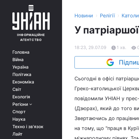
›
›
Новини
Релігії
Катол
У патріаршої
ІНФОРМАЦІЙНЕ
АГЕНТСТВО
18:23, 29.07.09
1 хв.
Головна
Війна
Підпиш
Україна
Політика
Сьогодні в офісі патріарш
Економіка
Греко-католицької Церкви
Світ
Екологія
повідомили УНІАН у прес
Регіони
(Дзюрах), який до того в
Спорт
Звертаючись до працівник
Наука
Техно і зв'язок
на тому, що "праця в Кур
Лайт
міжнародному рівнях. Том