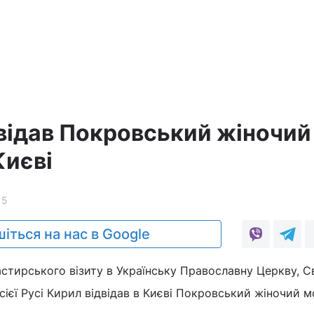
двідав Покровський жіночий
Києві
15
іться на нас в Google
пастирського візиту в Українську Православну Церкву, 
сієї Русі Кирил відвідав в Києві Покровський жіночий м