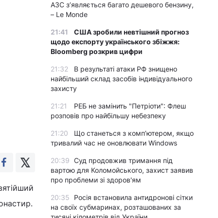
АЗС з’являється багато дешевого бензину,
– Le Monde
21:41
США зробили невтішний прогноз
щодо експорту українського збіжжя:
Bloomberg розкрив цифри
21:32
В результаті атаки РФ знищено
найбільший склад засобів індивідуального
захисту
21:21
РЕБ не замінить "Петріоти": Флеш
розповів про найбільшу небезпеку
21:20
Що станеться з комп’ютером, якщо
тривалий час не оновлювати Windows
20:39
Суд продовжив тримання під
вартою для Коломойського, захист заявив
про проблеми зі здоров'ям
Святійший
20:35
Росія встановила антидронові сітки
онастир.
на своїх субмаринах, розташованих за
тисячі кілометрів від України