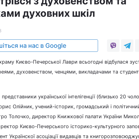
трівся з духовенством та
ами духовних шкіл
8
іться на нас в Google
храму Києво-Печерської Лаври всьогодні відбулася зус
єреями, духовенством, ченцями, викладачами та студен
представники української інтелігенції (близько 20 чоло
рис Олійник, учений-історик, громадський і політичний
тро Толочко, директор Книжкової палати України Мико
иректор Києво-Печерського історико-культурного запо
ент Українскої асоціації видавців та книгорозповсюджу