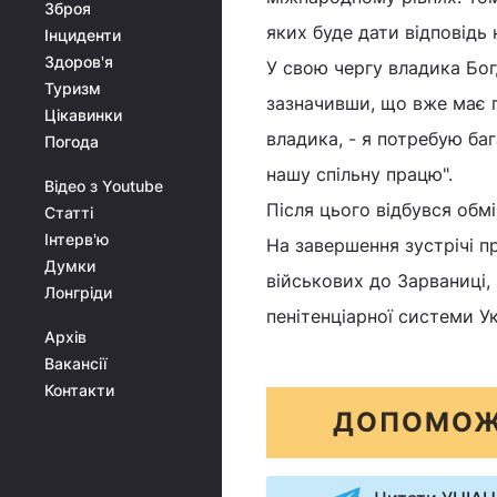
Зброя
яких буде дати відповідь
Інциденти
Здоров'я
У свою чергу владика Бог
Туризм
зазначивши, що вже має пе
Цікавинки
владика, - я потребую баг
Погода
нашу спільну працю".
Відео з Youtube
Після цього відбувся обм
Статті
Інтерв'ю
На завершення зустрічі п
Думки
військових до Зарваниці,
Лонгріди
пенітенціарної системи У
Архів
Вакансії
Контакти
ДОПОМОЖ