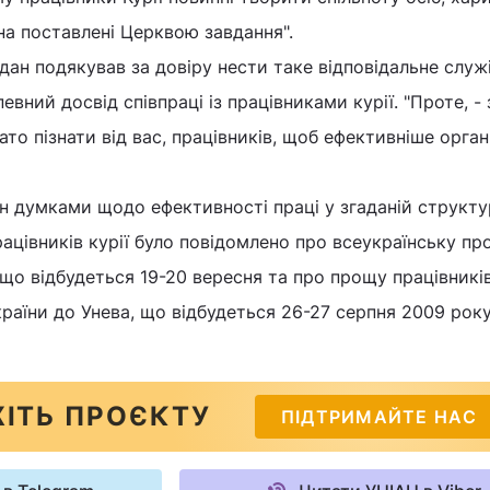
 на поставлені Церквою завдання".
дан подякував за довіру нести таке відповідальне служі
вний досвід співпраці із працівниками курії. "Проте, -
ато пізнати від вас, працівників, щоб ефективніше орган
ін думками щодо ефективності праці у згаданій структур
рацівників курії було повідомлено про всеукраїнську п
 що відбудеться 19-20 вересня та про прощу працівникі
країни до Унева, що відбудеться 26-27 серпня 2009 року
ІТЬ ПРОЄКТУ
ПІДТРИМАЙТЕ НАС