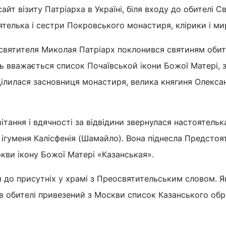
айт візиту Патріарха в Україні, біля входу до обителі С
ятелька і сестри Покровського монастиря, клірики і ми
святителя Миколая Патріарх поклонився святиням обите
ь вважається список Почаївськой ікони Божої Матері, 
ілилася засновниця монастиря, велика княгиня Олекса
ітання і вдячності за відвідини звернулася настоятельк
гуменя Калісфенія (Шамайло). Вона піднесла Предстоя
кви ікону Божої Матері «Казанськая».
 до присутніх у храмі з Преосвятительським словом. Я
в обителі привезений з Москви список Казанського обр