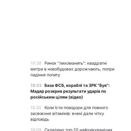
18:38
Ринок "лихоманить": квадратні
метри в новобудовах дорожчають, попри
падіння попиту
18:33
База ФСБ, кораблі та ЗРК "Бук":
Мадяр розкрив результати ударів по
російським цілям (відео)
18:20
Коли їсти помідори для повного
засвоєння вітамінів: вчені дали чітку
відповідь
18:09
Складено топ-10 найочікуваніших