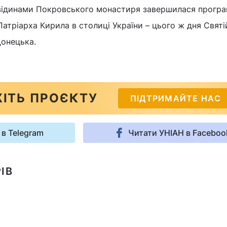
двідинами Покровського монастиря завершилася прогр
атріарха Кирила в столиці України – цього ж дня Свят
Донецька.
ІТЬ ПРОЄКТУ
ПІДТРИМАЙТЕ НАС
 в Telegram
Читати УНІАН в Faceboo
ІВ