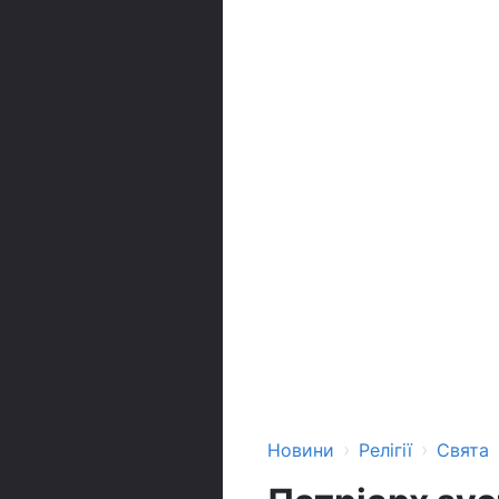
›
›
Новини
Релігії
Свята