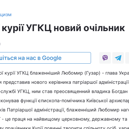
ицизм
 курії УГКЦ новий очільник
0
іться на нас в Google
ої курії УГКЦ блаженніший Любомир (Гузар) - глава Укра
 представив нового керівника патріаршої адміністрації
-службі УГКЦ, ним став преосвященний владика Богдан
иконував функції єпископа-помічника Київської архиєпар
ів Патріаршої адміністрації, блаженніший Любомир на
ії - це праця на найвищому церковному, державному та
у працівники Курії повинні творити спільноту осіб, ха