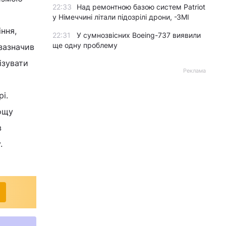
22:33
Над ремонтною базою систем Patriot
у Німеччині літали підозрілі дрони, -ЗМІ
ння,
22:31
У сумнозвісних Boeing-737 виявили
ще одну проблему
 зазначив
ізувати
Реклама
і.
рощу
в
.