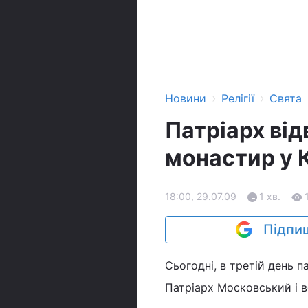
›
›
Новини
Релігії
Свята
Патріарх ві
монастир у 
18:00, 29.07.09
1 хв.
Підпиш
Сьогодні, в третій день 
Патріарх Московський і в