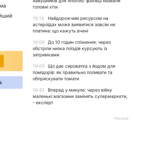
навушників для Android: фахівці назвали
ама
головні хіти
ійший
19:19
Найдорожчим ресурсом на
астероїдах може виявитися зовсім не
платина: що кажуть вчені
19:06
До 10 годин спізнення: через
обстріли низка поїздів курсують із
затримками
19:00
Що дає сироватка з йодом для
помідорів: як правильно поливати та
обприскувати томати
k
18:42
Вперед у минуле: через війну
маленькі магазини замінять супермаркети,
- експерт
Реклама