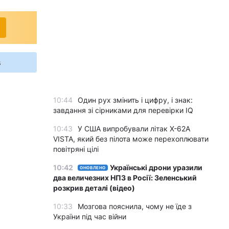
s
10:44
Один рух змінить і цифру, і знак:
завдання зі сірниками для перевірки IQ
10:43
У США випробували літак X-62A
VISTA, який без пілота може перехоплювати
повітряні цілі
10:42
Українські дрони уразили
ОНОВЛЕНО
два величезних НПЗ в Росії: Зеленський
розкрив деталі (відео)
10:33
Мозгова пояснила, чому не їде з
України під час війни