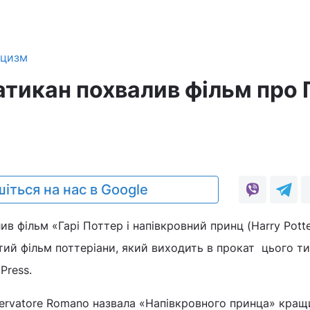
ицизм
тикан похвалив фільм про 
3
іться на нас в Google
в фільм «Гарі Поттер і напівкровний принц (Harry Potte
остий фільм поттеріани, який виходить в прокат цього т
Press.
servatore Romano назвала «Напівкровного принца» кра