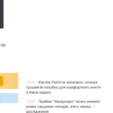
тор
12:14
Klavdia Petrivna зізналася, скільки
грошей їй потрібно для комфортного життя
в Києві (відео)
s
12:03
Прийом "Мунджаро" може знизити
ризик серцевих нападів, але є нюанс, -
дослідження