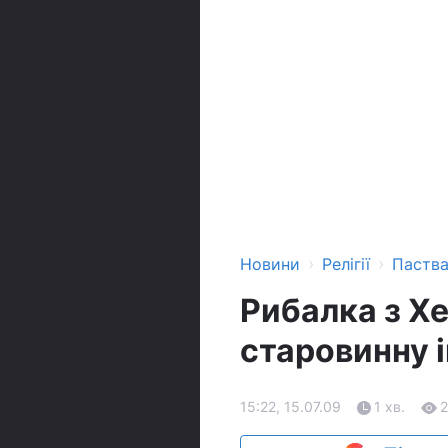
›
›
Новини
Релігії
Паств
Рибалка з Хе
старовинну 
15:22, 15.07.09
1 хв.
2