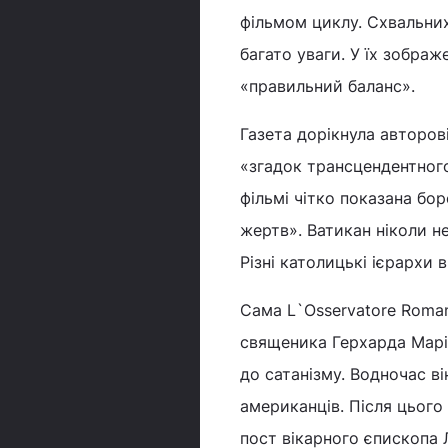
фільмом циклу. Схвальних 
багато уваги. У їх зображ
«правильний баланс».
Газета дорікнула авторов
«згадок трансцендентного
фільмі чітко показана бо
жертв». Ватикан ніколи н
Різні католицькі ієрархи 
Сама L`Osservatore Roma
священика Герхарда Марії
до сатанізму. Водночас ві
американців. Після цього
пост вікарного єпископа 