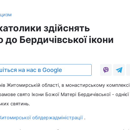
ицизм
католики здійснять
 до Бердичівської ікони
іться на нас в Google
ичів Житомирській області, в монастирському комплекс
рамове свято Ікони Божої Матері Бердичівської - однієї
ких святинь.
итомирської облдержадміністрації
.