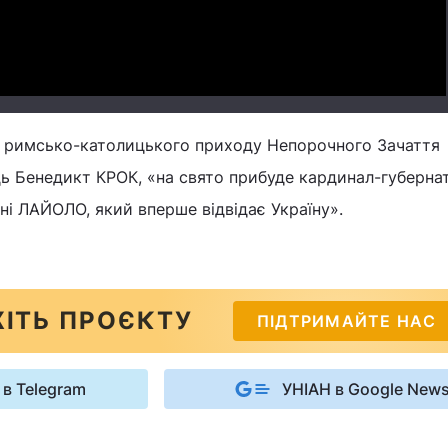
 римсько-католицького приходу Непорочного Зачаття
ць Бенедикт КРОК, «на свято прибуде кардинал-губерна
і ЛАЙОЛО, який вперше відвідає Україну».
ІТЬ ПРОЄКТУ
ПІДТРИМАЙТЕ НАС
 в Telegram
УНІАН в Google New