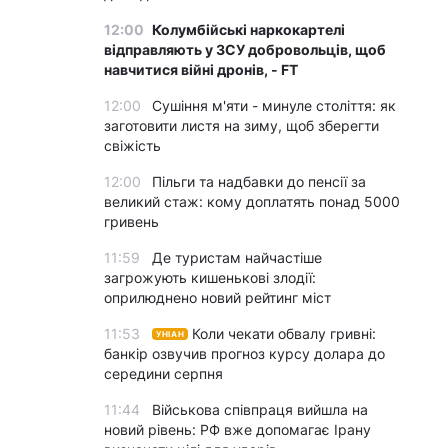
12:00
Колумбійські наркокартелі
відправляють у ЗСУ добровольців, щоб
навчитися війні дронів, - FT
12:00
Сушіння м'яти - минуле століття: як
заготовити листя на зиму, щоб зберегти
свіжість
12:00
Пільги та надбавки до пенсії за
великий стаж: кому доплатять понад 5000
гривень
11:59
Де туристам найчастіше
загрожують кишенькові злодії:
оприлюднено новий рейтинг міст
11:53
Коли чекати обвалу гривні:
УНІАН
банкір озвучив прогноз курсу долара до
середини серпня
11:44
Військова співпраця вийшла на
новий рівень: РФ вже допомагає Ірану