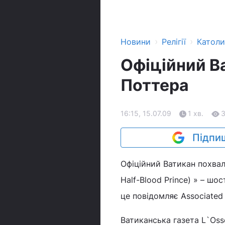
›
›
Новини
Релігії
Катол
Офіційний Ва
Поттера
16:15, 15.07.09
1 хв.
Підпиш
Офіційний Ватикан похвали
Half-Blood Prince) » – ш
це повідомляє Associated 
Ватиканська газета L`Os