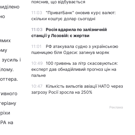
пояснив, що відбувається
риділено
11:03
"ПриватБанк" оновив курс валют:
ено
скільки коштує долар сьогодні
11:03
Росія вдарила по залізничній
станції у Лозовій: є жертви
рямих
11:01
РФ атакувала судно з українською
ому
пшеницею біля Одеси: загинув моряк
 зусиль і
10:49
100 гривень за літр скасовуються:
ілому.
експерт дав обнадійливий прогноз цін на
пальне
Поттера.
10:47
Кількість вильотів авіації НАТО через
загрозу Росії зросла на 250%
тивного
теріану
Реклама
гріхи
ЕРА на