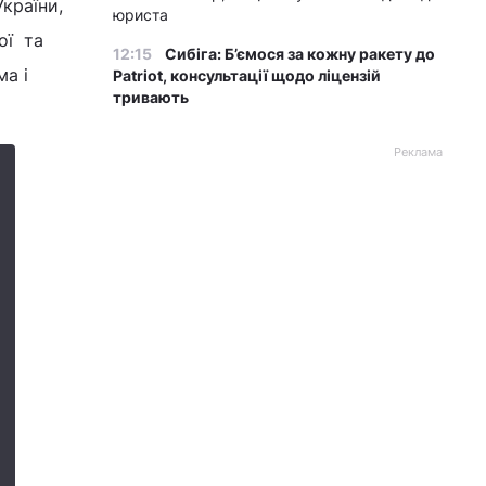
країни,
юриста
ої та
12:15
Сибіга: Б’ємося за кожну ракету до
ма і
Patriot, консультації щодо ліцензій
тривають
Реклама