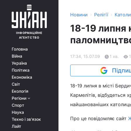
›
›
Новини
Релігії
Катол
18-19 липня 
ІНФОРМАЦІЙНЕ
паломництво
АГЕНТСТВО
Головна
Війна
17:34, 15.07.09
1 хв.
1
Україна
Підпиш
Політика
Економіка
Світ
18-19 липня в місті Берд
Екологія
Кармелітів, відбудеться х
Регіони
найшанованіших католиць
Спорт
Наука
Про це повідомляє сайт
Ж
Техно і зв'язок
Лайт