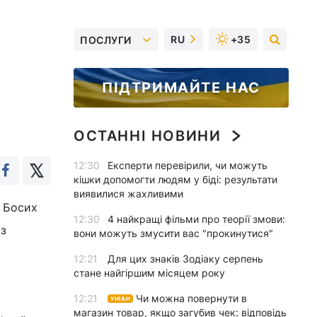
RU
+35
ПОСЛУГИ
ПІДТРИМАЙТЕ НАС
ОСТАННІ НОВИНИ
12:30
Експерти перевірили, чи можуть
кішки допомогти людям у біді: результати
виявилися жахливими
і Босих
12:30
4 найкращі фільми про теорії змови:
 з
вони можуть змусити вас "прокинутися"
12:21
Для цих знаків Зодіаку серпень
стане найгіршим місяцем року
12:21
Чи можна повернути в
УНІАН
магазин товар, якщо загубив чек: відповідь