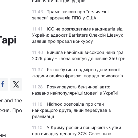
визначати цілі для ударів
11:43
Трамп заявив про "величезні
запаси" арсеналів ППО у США
11:41
ICC не розглядатиме кандидатів від
України: адвокат Barristers Олексій Шевчук
Гарі
заявив про провал конкурсу
11:40
Вийшла найбільш високооцінена гра
2026 року – і вона коштує дешевше 350 грн
11:37
Як позбутися надмірно допитливої
людини однією фразою: порада психологів
11:28
Розкуповують бензинові авто:
названо найпопулярніші моделі в Україні
r and the
11:18
Нікітюк розповіла про стан
ижня. Про
найкращого друга, який перебував в
реанімації
11:10
У Криму росіяни поширюють чутки
про висадку десанту ЗСУ: Селезньов
щим