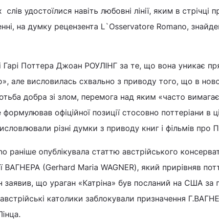
слів удостоїлися навіть любовні лінії, яким в стрічці п
енні, на думку рецензента L`Osservatore Romano, знайд
і Гарі Поттера Джоан РОУЛІНГ за те, що вона уникає п
», але висловилась схвально з приводу того, що в нов
ротьба добра зі злом, перемога над яким «часто вимагає
е формулював офіційної позиції стосовно поттеріани в ц
висловлювали різні думки з приводу книг і фільмів про 
no раніше опублікувала статтю австрійського консерва
 ВАГНЕРА (Gerhard Maria WAGNER), який прирівняв пот
н заявив, що ураган «Катріна» був посланий на США за 
 австрійські католики заблокували призначення Г.ВАГН
Лінца.