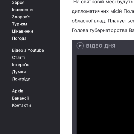
На святковій месі будуть
Зброя
Інциденти
дипломатичних місій Польщ
Здоров'я
обласної влад. Плануєтьс
Туризм
Голова губернаторства Ва
Цікавинки
Погода
ВІДЕО ДНЯ
Відео з Youtube
Статті
Інтерв'ю
Думки
Лонгріди
Архів
Вакансії
Контакти