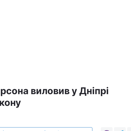
а
рсона виловив у Дніпрі
ікону