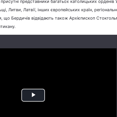
 присутні представники багатьох католицьких орденів У
і, Литви, Латвії, інших європейських країн, регіональн
я, що Бердичів відвідають також Архієпископ Стокголь
тикану.
Play
Video