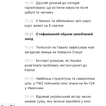
10:30
Другий урожай до холодів
гарантовано: що встигне вирости після
цибулі та часнику
10:26
У банках та обмінниках зріс євро:
курс валют на 6 серпня
10:21
Стефанішиній обрали запобіжний
захід
10:09
Телескоп на Гаваях зафіксував нові
загадкові явища на поверхні Сонця
09:51
Експерт розкрив, як Україні
розвʼязати проблему нестачі ракет до
Patriot
09:45
Найбільш стратегічна та символічна
ціль: у TWZ пояснили сенс атаки на Ан-124
у Німеччині
09:44
Відомий український актор чесно
назвав суму, яку можна заробити у кіно