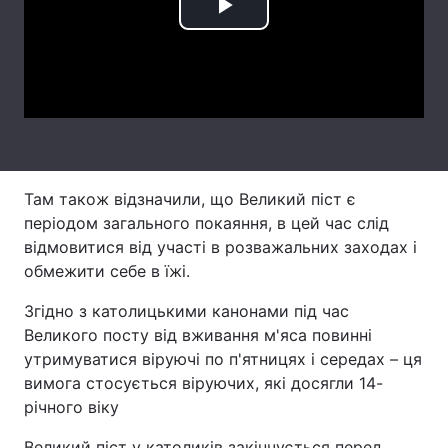
Play
Лонгріди
Video
Відео з Youtube
Статті
Інтерв'ю
Думки
Архів
Вакансії
Там також відзначили, що Великий піст є
періодом загального покаяння, в цей час слід
Контакти
відмовитися від участі в розважальних заходах і
обмежити себе в їжі.
Послуги
Згідно з католицькими канонами під час
Великого посту від вживання м'яса повинні
утримуватися віруючі по п'ятницях і середах – ця
вимога стосується віруючих, які досягли 14-
річного віку
Великий піст у католиків закінчується перед