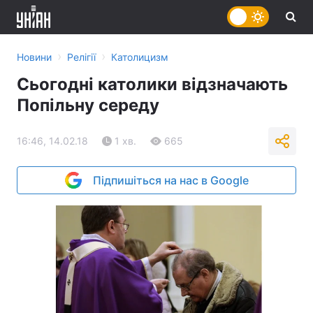
›
›
Новини
Релігії
Католицизм
Сьогодні католики відзначають
Попільну середу
16:46, 14.02.18
1 хв.
665
Підпишіться на нас в Google