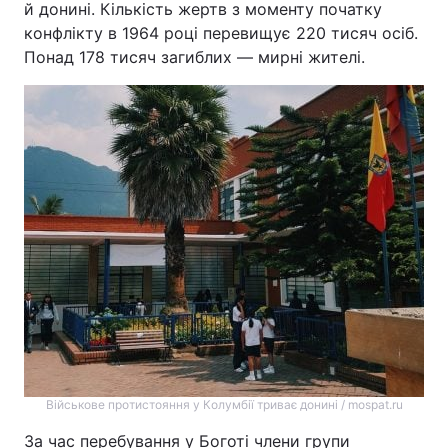
й донині. Кількість жертв з моменту початку
конфлікту в 1964 році перевищує 220 тисяч осіб.
Понад 178 тисяч загиблих — мирні жителі.
Військове протистояння у Колумбії триває донині / mospat.ru
За час перебування у Боготі члени групи