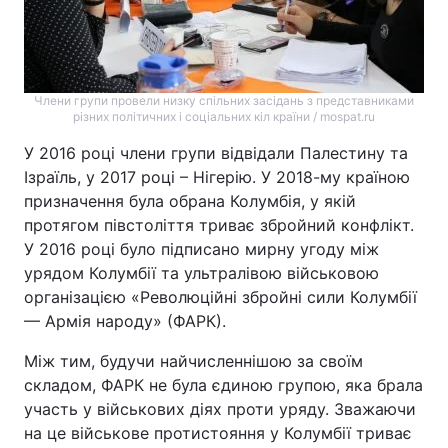
Члени групи провели низку спільних засідань з представниками
різних політичних і соціальних кіл країни / mospat.ru
У 2016 році члени групи відвідали Палестину та
Ізраїль, у 2017 році – Нігерію. У 2018-му країною
призначення була обрана Колумбія, у якій
протягом півстоліття триває збройний конфлікт.
У 2016 році було підписано мирну угоду між
урядом Колумбії та ультралівою військовою
організацією «Революційні збройні сили Колумбії
— Армія народу» (ФАРК).
Між тим, будучи найчисленнішою за своїм
складом, ФАРК не була єдиною групою, яка брала
участь у військових діях проти уряду. Зважаючи
на це військове протистояння у Колумбії триває