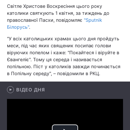
Світле Христове Воскресіння цього року
католики святкують 1 квітня, за тиждень до
православної Пасхи, повідомляє
"Sputnik
Головна
Війна
Білорусь"
.
Україна
Політика
"У всіх католицьких храмах цього дня пройдуть
меси, під час яких священик посипає голови
Економіка
Світ
віруючих попелом і каже: "Покайтеся і віруйте в
Євангеліє". Тому ця середа і називається
Спорт
Наука
попільною. Піст у католиків завжди починається
в Попільну середу", – повідомили в РКЦ.
Техно і зв'язок
Лайт
Зброя
Інциденти
ВІДЕО ДНЯ
Здоров'я
Туризм
Цікавинки
Погода
Екологія
Регіони