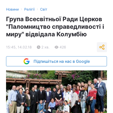
›
›
Новини
Релігії
Світ
Група Всесвітньої Ради Церков
"Паломництво справедливості і
миру" відвідала Колумбію
15:45, 14.02.18
2 хв.
426
Підпишіться на нас в Google