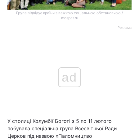
Група відвідує країни з важкою соціальною обстановкою /
mospat.ru
Реклама
ad
У столиці Колумбії Боготі з 5 по 11 лютого
побувала спеціальна група Всесвітньої Ради
Церков під назвою «Паломництво