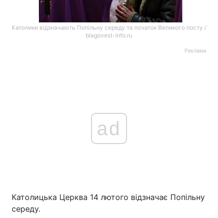
Католики відзначають Попільну середу та початок Великого посту /
blagovest-info.ru
Реклама
ad
Католицька Церква 14 лютого відзначає Попільну
середу.