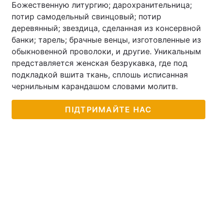
Божественную литургию; дарохранительница;
потир самодельный свинцовый; потир
деревянный; звездица, сделанная из консервной
банки; тарель; брачные венцы, изготовленные из
обыкновенной проволоки, и другие. Уникальным
представляется женская безрукавка, где под
подкладкой вшита ткань, сплошь исписанная
чернильным карандашом словами молитв.
ПІДТРИМАЙТЕ НАС