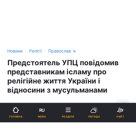
›
›
Новини
Релігії
Православ`я
Предстоятель УПЦ повідомив
представникам ісламу про
релігійне життя України і
відносини з мусульманами
18:06, 23.12.17
3 хв.
425
RU
МОВА
ГОЛОВНА
РОЗДІЛИ
ПОГОДА
ЛАЙТ
Підпишіться на нас в Google