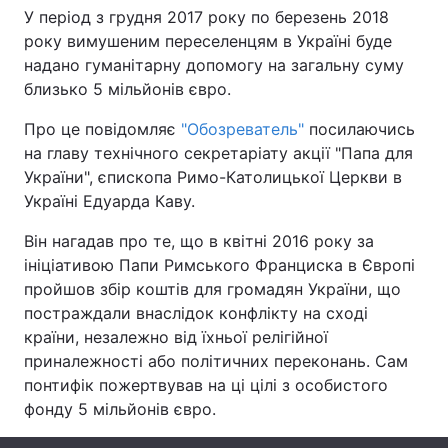
У період з грудня 2017 року по березень 2018
року вимушеним переселенцям в Україні буде
надано гуманітарну допомогу на загальну суму
Головна
Війна
близько 5 мільйонів євро.
Про це повідомляє
"Обозреватель"
посилаючись
Україна
Політика
на главу технічного секретаріату акції "Папа для
Економіка
Світ
України", єпископа Римо-Католицької Церкви в
Україні Едуарда Каву.
Спорт
Наука
Він нагадав про те, що в квітні 2016 року за
Техно і зв'язок
Лайт
ініціативою Папи Римського Франциска в Європі
пройшов збір коштів для громадян України, що
Зброя
Інциденти
постраждали внаслідок конфлікту на сході
країни, незалежно від їхньої релігійної
Здоров'я
Туризм
приналежності або політичних переконань. Сам
понтифік пожертвував на ці цілі з особистого
Цікавинки
Погода
фонду 5 мільйонів євро.
Екологія
Регіони