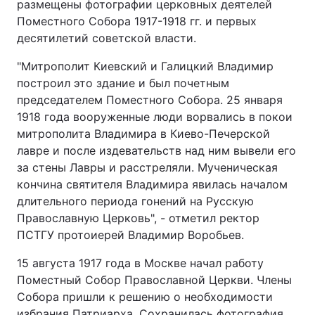
размещены фотографии церковных деятелей
Поместного Собора 1917-1918 гг. и первых
десятилетий советской власти.
"Митрополит Киевский и Галицкий Владимир
построил это здание и был почетным
председателем Поместного Собора. 25 января
1918 года вооруженные люди ворвались в покои
митрополита Владимира в Киево-Печерской
лавре и после издевательств над ним вывели его
за стены Лавры и расстреляли. Мученическая
кончина святителя Владимира явилась началом
длительного периода гонений на Русскую
Православную Церковь", - отметил ректор
ПСТГУ протоиерей Владимир Воробьев.
15 августа 1917 года в Москве начал работу
Поместный Собор Православной Церкви. Члены
Собора пришли к решению о необходимости
избрания Патриарха. Сохранилась фотография