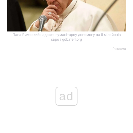
Папа Римський надасть гуманітарну допомогу на 5 мільйонів
євро / gdb.rferl.org
Реклама
ad