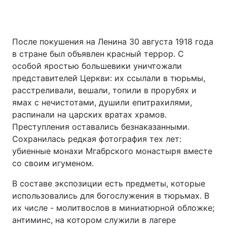
После покушения на Ленина 30 августа 1918 года
в стране был объявлен красный террор. С
особой яростью большевики уничтожали
представителей Церкви: их ссылали в тюрьмы,
расстреливали, вешали, топили в прорубях и
ямах с нечистотами, душили епитрахилями,
распинали на царских вратах храмов.
Преступления оставались безнаказанными.
Сохранилась редкая фотография тех лет:
убиенные монахи Мгабрского монастыря вместе
со своим игуменом.
В составе экспозиции есть предметы, которые
использовались для богослужения в тюрьмах. В
их числе - молитвослов в миниатюрной обложке;
антиминс, на котором служили в лагере