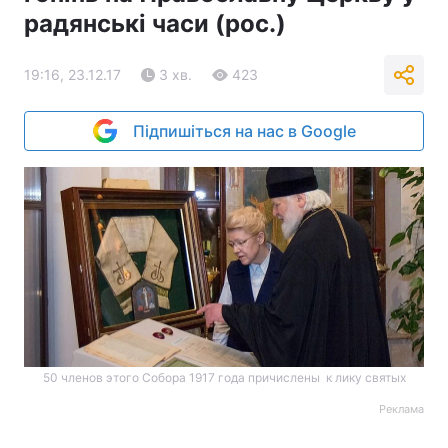
радянські часи (рос.)
19:16, 23.12.17
3 хв.
423
Підпишіться на нас в Google
50 членов этого Собора 1917 года причислены к лику святых
Реклама