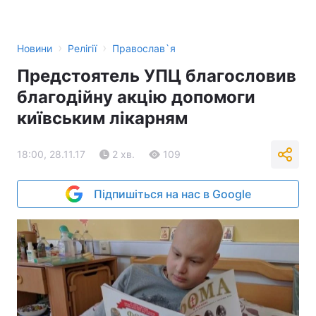
›
›
Новини
Релігії
Православ`я
Предстоятель УПЦ благословив
благодійну акцію допомоги
київським лікарням
18:00, 28.11.17
2 хв.
109
Підпишіться на нас в Google