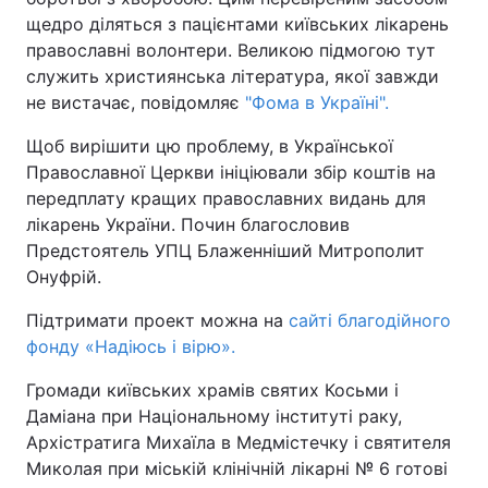
щедро діляться з пацієнтами київських лікарень
православні волонтери. Великою підмогою тут
служить християнська література, якої завжди
не вистачає, повідомляє
"Фома в Україні".
Щоб вирішити цю проблему, в Української
Православної Церкви ініціювали збір коштів на
передплату кращих православних видань для
лікарень України. Почин благословив
Предстоятель УПЦ Блаженніший Митрополит
Онуфрій.
Підтримати проект можна на
сайті благодійного
фонду «Надіюсь і вірю».
Громади київських храмів святих Косьми і
Даміана при Національному інституті раку,
Архістратига Михаїла в Медмістечку і святителя
Миколая при міській клінічній лікарні № 6 готові