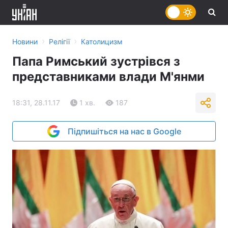
›
›
Новини
Релігії
Католицизм
Папа Римський зустрівся з
представниками влади М'янми
18:31, 28.11.17
1 хв.
187
Підпишіться на нас в Google