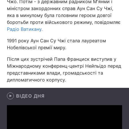
Чжо. Потім - з державним радником М'янми і
міністром закордонних справ Аун Сан Су Чжі,
яка в минулому була головним героєм довгої
боротьби проти військового режиму, повідомляє
Головна
Війна
Радіо Ватикану.
Україна
Політика
1991 року Аун Сан Су Чжі стала лауреатом
Нобелівської премії миру.
Економіка
Світ
Після цих зустрічей Папа Франциск виступив у
Спорт
Наука
Міжнародному конференц-центрі Нейпьідо перед
представниками влади, громадськості та
Техно і зв'язок
Лайт
дипломатичного корпусу.
Зброя
Інциденти
ВІДЕО ДНЯ
Здоров'я
Туризм
Цікавинки
Погода
Екологія
Регіони