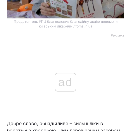
Предстоятель УПЦ благословив благодійну акцію допомоги
київським лікарням / foma.in.ua
Реклама
ad
Добре слово, обнадійливе – сильні ліки в
боротьбі з хворобою. Цим перевіреним засобом