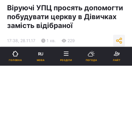
Віруючі УПЦ просять допомогти
побудувати церкву в Дівичках
замість відібраної
17:38, 28.11.17
1 хв.
229
RU
Підпишіться на нас в Google
МОВА
ГОЛОВНА
РОЗДІЛИ
ПОГОДА
ЛАЙТ