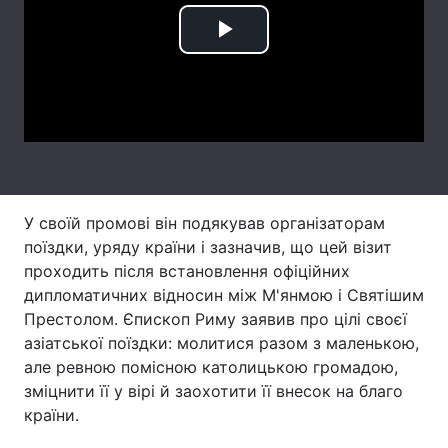
Лонгріди
Play
Video
Відео з Youtube
Статті
Інтерв'ю
Думки
Архів
Вакансії
У своїй промові він подякував організаторам
Контакти
поїздки, уряду країни і зазначив, що цей візит
проходить після встановлення офіційних
Послуги
дипломатичних відносин між М'янмою і Святішим
Престолом. Єпископ Риму заявив про цілі своєї
азіатської поїздки: молитися разом з маленькою,
але ревною помісною католицькою громадою,
зміцнити її у вірі й заохотити її внесок на благо
країни.