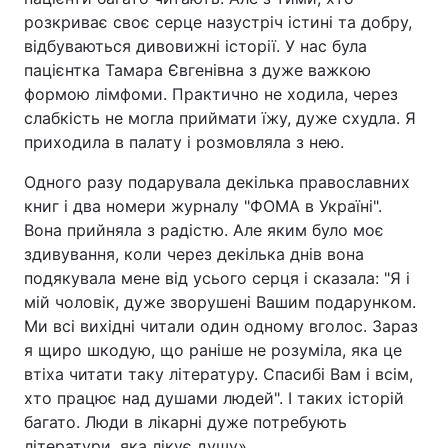
розкриває своє серце назустріч істині та добру,
відбуваються дивовижні історії. У нас була
пацієнтка Тамара Євгенівна з дуже важкою
формою лімфоми. Практично не ходила, через
слабкість не могла приймати їжу, дуже схудла. Я
приходила в палату і розмовляла з нею.
Одного разу подарувала декілька православних
книг і два номери журналу "ФОМА в Україні".
Вона прийняла з радістю. Але яким було моє
здивування, коли через декілька днів вона
подякувала мене від усього серця і сказала: "Я і
мій чоловік, дуже зворушені Вашим подарунком.
Ми всі вихідні читали один одному вголос. Зараз
я щиро шкодую, що раніше не розуміла, яка це
втіха читати таку літературу. Спасибі Вам і всім,
хто працює над душами людей". І таких історій
багато. Люди в лікарні дуже потребують
літератури, яка лікує душу».