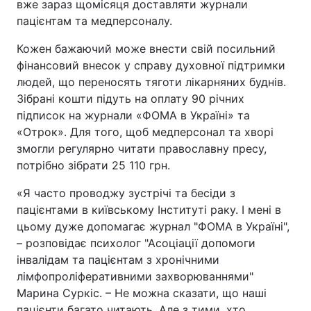
вже зараз щомісяця доставляти журнали
пацієнтам та медперсоналу.
Кожен бажаючий може внести свій посильний
фінансовий внесок у справу духовної підтримки
людей, що переносять тяготи лікарняних буднів.
Зібрані кошти підуть на оплату 90 річних
підписок на журнали «ФОМА в Україні» та
«Отрок». Для того, щоб медперсонал та хворі
змогли регулярно читати православну пресу,
потрібно зібрати 25 110 грн.
«Я часто проводжу зустрічі та бесіди з
пацієнтами в київському Інституті раку. І мені в
цьому дуже допомагає журнал "ФОМА в Україні",
– розповідає психолог "Асоціації допомоги
інвалідам та пацієнтам з хронічними
лімфопроліферативними захворюваннями"
Марина Суркіс. – Не можна сказати, що наші
пацієнти багато читають. Але з тими, хто