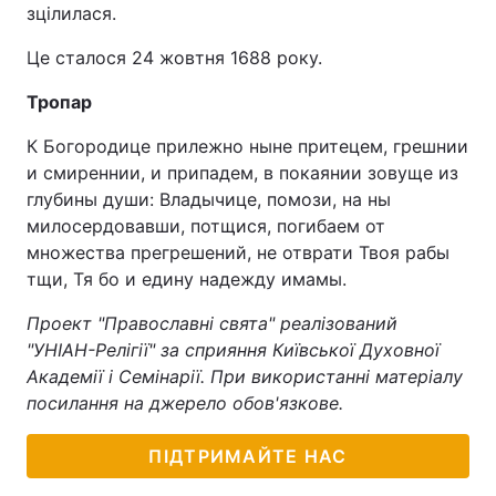
зцілилася.
Це сталося 24 жовтня 1688 року.
Тропар
К Богородице прилежно ныне притецем, грешнии
и смиреннии, и припадем, в покаянии зовуще из
глубины души: Владычице, помози, на ны
милосердовавши, потщися, погибаем от
множества прегрешений, не отврати Твоя рабы
тщи, Тя бо и едину надежду имамы.
Проект "Православні свята" реалізований
"УНІАН-Релігії" за сприяння Київської Духовної
Академії і Семінарії. При використанні матеріалу
посилання на джерело обов'язкове.
ПІДТРИМАЙТЕ НАС