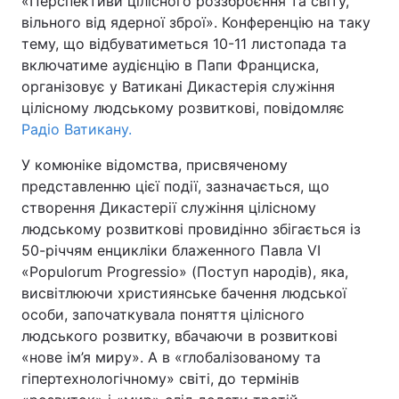
«Перспективи цілісного роззброєння та світу,
вільного від ядерної зброї». Конференцію на таку
тему, що відбуватиметься 10-11 листопада та
включатиме аудієнцію в Папи Франциска,
Головна
Війна
організовує у Ватикані Дикастерія служіння
цілісному людському розвиткові, повідомляє
Україна
Політика
Радіо Ватикану.
Економіка
Світ
У комюніке відомства, присвяченому
представленню цієї події, зазначається, що
Спорт
Наука
створення Дикастерії служіння цілісному
людському розвиткові провидінно збігається із
Техно і зв'язок
Лайт
50-річчям енцикліки блаженного Павла VI
«Populorum Progressio» (Поступ народів), яка,
Зброя
Інциденти
висвітлюючи християнське бачення людської
Здоров'я
Туризм
особи, започаткувала поняття цілісного
людського розвитку, вбачаючи в розвиткові
Цікавинки
Погода
«нове ім’я миру». А в «глобалізованому та
гіпертехнологічному» світі, до термінів
Екологія
Регіони