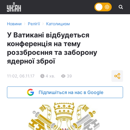
›
›
Новини
Релігії
Католицизм
У Ватикані відбудеться
конференція на тему
роззброєння та заборону
ядерної зброї
11:02, 06.11.17
4 хв.
39
Підпишіться на нас в Google