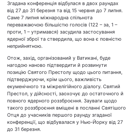
Згадана конференція відбулася в двох раундах
від 27 до 31 березня та від 15 червня до 7 липня.
Саме 7 липня міжнародна спільнота
переважаючою більшістю голосів (122 – за, 1 –
проти, 1 – утримався) засудила застосування
ядерної зброї та ствердила, що вона є повністю
неприйнятною.
Отож, захід, організований у Ватикані, буде
нагодою наново підтвердити й розвинути
позицію Святого Престолу щодо цього питання,
підтверджуючи, крім цього, важливість
екуменічного та міжрелігійного діалогу. Святий
Престол, у дійсності, заохочує до остаточного й
повного ядерного роззброєння. Зауваги щодо
такого роззброєння вміщені в посланні Святішого
Отця до учасників першого раунду згаданої
конференції, що відбувалася у Нью-Йорку від 27
до 31 березня.