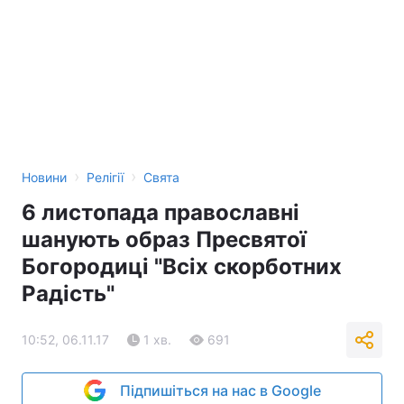
›
›
Новини
Релігії
Свята
6 листопада православні
шанують образ Пресвятої
Богородиці "Всіх скорботних
Радість"
10:52, 06.11.17
1 хв.
691
Підпишіться на нас в Google