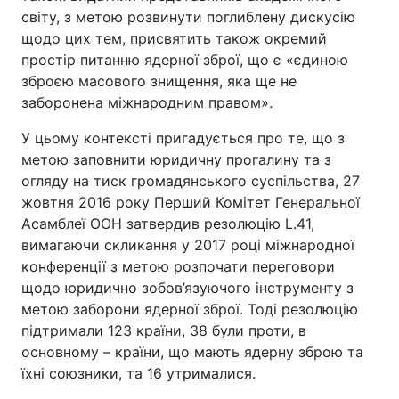
світу, з метою розвинути поглиблену дискусію
щодо цих тем, присвятить також окремий
простір питанню ядерної зброї, що є «єдиною
зброєю масового знищення, яка ще не
заборонена міжнародним правом».
У цьому контексті пригадується про те, що з
метою заповнити юридичну прогалину та з
огляду на тиск громадянського суспільства, 27
жовтня 2016 року Перший Комітет Генеральної
Асамблеї ООН затвердив резолюцію L.41,
вимагаючи скликання у 2017 році міжнародної
конференції з метою розпочати переговори
щодо юридично зобов’язуючого інструменту з
метою заборони ядерної зброї. Тоді резолюцію
підтримали 123 країни, 38 були проти, в
основному – країни, що мають ядерну зброю та
їхні союзники, та 16 утрималися.