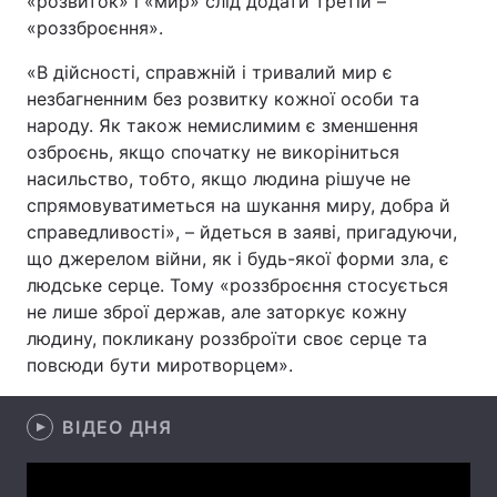
«розвиток» і «мир» слід додати третій –
«роззброєння».
Лонгріди
«В дійсності, справжній і тривалий мир є
незбагненним без розвитку кожної особи та
Відео з Youtube
Статті
народу. Як також немислимим є зменшення
озброєнь, якщо спочатку не викоріниться
Інтерв'ю
Думки
насильство, тобто, якщо людина рішуче не
Архів
Вакансії
спрямовуватиметься на шукання миру, добра й
справедливості», – йдеться в заяві, пригадуючи,
Контакти
що джерелом війни, як і будь-якої форми зла, є
людське серце. Тому «роззброєння стосується
Послуги
не лише зброї держав, але заторкує кожну
людину, покликану роззброїти своє серце та
повсюди бути миротворцем».
ВІДЕО ДНЯ