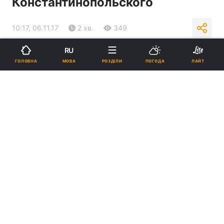
Константинопольского
10:17, 06.11.17
2 хв.
349
RU
Підпишіться на нас в Google
МОВА
ГОЛОВНА
РОЗДІЛИ
ПОГОДА
ЛАЙТ
Реклама