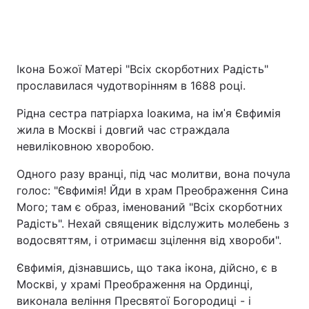
Ікона Божої Матері "Всіх скорботних Радість"
прославилася чудотворінням в 1688 році.
Рідна сестра патріарха Іоакима, на імˈя Євфимія
жила в Москві і довгий час страждала
невиліковною хворобою.
Одного разу вранці, під час молитви, вона почула
голос: "Євфимія! Йди в храм Преображення Сина
Мого; там є образ, іменований "Всіх скорботних
Радість". Нехай священик відслужить молебень з
водосвяттям, і отримаєш зцілення від хвороби".
Євфимія, дізнавшись, що така ікона, дійсно, є в
Москві, у храмі Преображення на Ординці,
виконала веління Пресвятої Богородиці - і