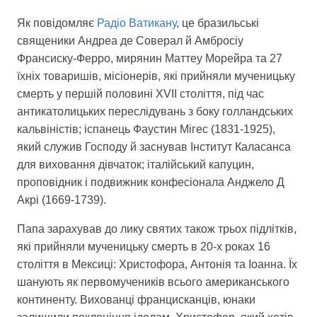
Як повідомляє
Радіо Ватикану
, це бразильські
священики Андреа де Соверал й Амбросіу
Франсиску-Ферро, мирянин Маттеу Морейра та 27
Головна
Війна
їхніх товаришів, місіонерів, які прийняли мученицьку
Україна
Політика
смерть у першій половині XVII століття, під час
антикатолицьких переслідувань з боку голландських
Економіка
Світ
кальвіністів; іспанець Фаустин Мігес (1831-1925),
який служив Господу й заснував Інститут Каласанса
Спорт
Наука
для виховання дівчаток; італійський капуцин,
проповідник і подвижник конфесіонала Анджело Д
Техно і зв'язок
Лайт
Акрі (1669-1739).
Зброя
Інциденти
Папа зарахував до лику святих також трьох підлітків,
які прийняли мученицьку смерть в 20-х роках 16
Здоров'я
Туризм
століття в Мексиці: Христофора, Антонія та Іоанна. Їх
Цікавинки
Погода
шанують як первомучеників всього американського
континенту. Вихованці францисканців, юнаки
Екологія
Регіони