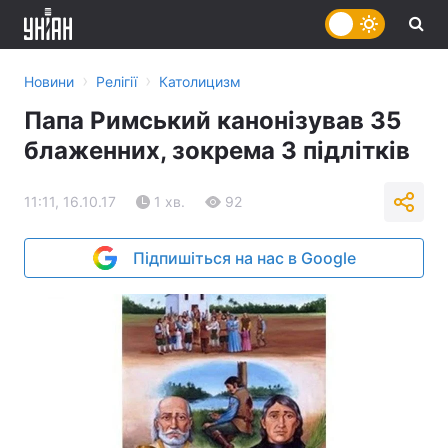
›
›
Новини
Релігії
Католицизм
Папа Римський канонізував 35
блаженних, зокрема 3 підлітків
11:11, 16.10.17
1 хв.
92
Підпишіться на нас в Google