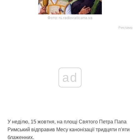
Фото: ru.radiovaticana.va
Реклама
ad
У неділю, 15 жовтня, на площі Святого Петра Папа
Римський відправив Месу канонізації тридцяти п'яти
блаженних.