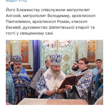
відділ УПЦ.
Його Блаженству співслужили митрополит
Антоній, митрополит Володимир, архієпископ
Пантелеімон, архієпископ Роман, єпископ
Євсевій, духовенство Шепетівської єпархії та
гості у священному сані.