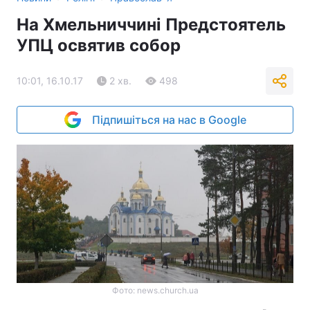
На Хмельниччині Предстоятель
УПЦ освятив собор
10:01, 16.10.17
2 хв.
498
Підпишіться на нас в Google
Фото: news.church.ua