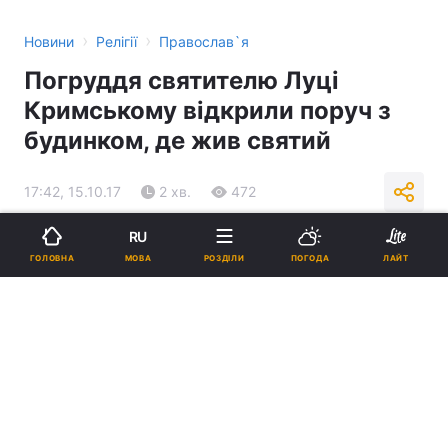
›
›
Новини
Релігії
Православ`я
Погруддя святителю Луці
Кримському відкрили поруч з
будинком, де жив святий
17:42, 15.10.17
2 хв.
472
RU
Підпишіться на нас в Google
МОВА
ГОЛОВНА
РОЗДІЛИ
ПОГОДА
ЛАЙТ