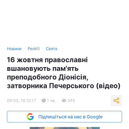
›
›
Новини
Релігії
Свята
16 жовтня православні
вшановують пам'ять
преподобного Діонісія,
затворника Печерського (відео)
09:00, 16.10.17
1 хв.
345
Підпишіться на нас в Google