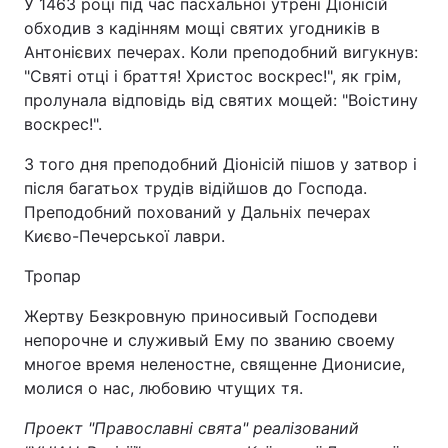
У 1463 році під час пасхальної утрені Діонісій
обходив з кадінням мощі святих угодників в
Антонієвих печерах. Коли преподобний вигукнув:
"Святі отці і браття! Христос воскрес!", як грім,
пролунала відповідь від святих мощей: "Воістину
воскрес!".
З того дня преподобний Діонісій пішов у затвор і
після багатьох трудів відійшов до Господа.
Преподобний похований у Дальніх печерах
Києво-Печерської лаври.
Тропар
Жертву Безкровную приносивый Господеви
непорочне и служивый Ему по званию своему
многое время неленостне, священне Дионисие,
молися о нас, любовию чтущих тя.
Проект "Православні свята" реалізований