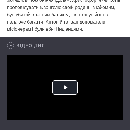
залишили поклоніння ідолам. Христофор, який хотів
проповідувати Євангеліє своїй родині і знайомим,
Лонгріди
був убитий власним батьком, - він кинув його в
палаюче багаття. Антоній та Іван допомагали
Відео з Youtube
Статті
місіонерам і були вбиті індіанцями.
Інтерв'ю
Думки
ВІДЕО ДНЯ
Архів
Вакансії
Контакти
Послуги
Play
Video