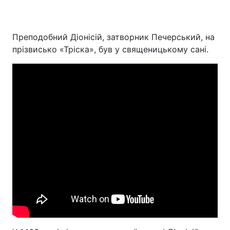
Преподобний Діонісій, затворник Печерський, на
прізвисько «Тріска», був у священицькому сані.