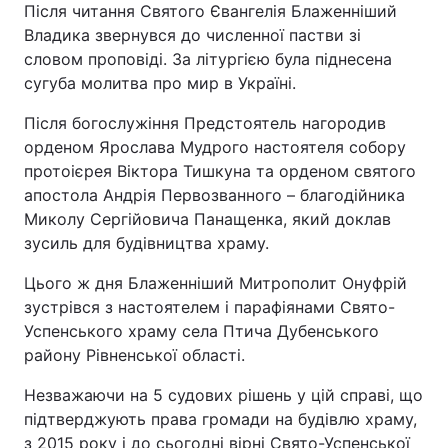
Після читання Святого Євангелія Блаженніший
Владика звернувся до численної пастви зі
словом проповіді. За літургією була піднесена
сугуба молитва про мир в Україні.
Після богослужіння Предстоятель нагородив
орденом Ярослава Мудрого настоятеля собору
протоієрея Віктора Тишкуна та орденом святого
апостола Андрія Первозванного – благодійника
Миколу Сергійовича Панащенка, який доклав
зусиль для будівництва храму.
Цього ж дня Блаженніший Митрополит Онуфрій
зустрівся з настоятелем і парафіянами Свято-
Успенського храму села Птича Дубенського
району Рівненської області.
Незважаючи на 5 судових рішень у цій справі, що
підтверджують права громади на будівлю храму,
з 2015 року і до сьогодні вірні Свято-Успенської