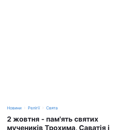
›
›
Новини
Релігії
Свята
2 жовтня - пам'ять святих
мучеників Трохима, Саватія і