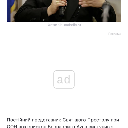
Фото: sib-catholic.ru
Реклама
ad
Постійний представник Святішого Престолу при
ООН архієпископ Бернардито Ауса виступив з