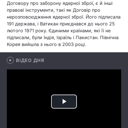
Договору про заборону ядерної зброї, є й інші
правові інструменти, такі як Договір про
Лонгріди
нерозповсюдження ядерної зброї. Його підписала
191 держава, і Ватикан приєднався до нього 25
Відео з Youtube
Статті
лютого 1971 року. Єдиними країнами, які її не
підписали, були Індія, Ізраїль і Пакистан. Північна
Інтерв'ю
Думки
Корея вийшла з нього в 2003 році.
Архів
Вакансії
ВІДЕО ДНЯ
Контакти
Послуги
Play
Video