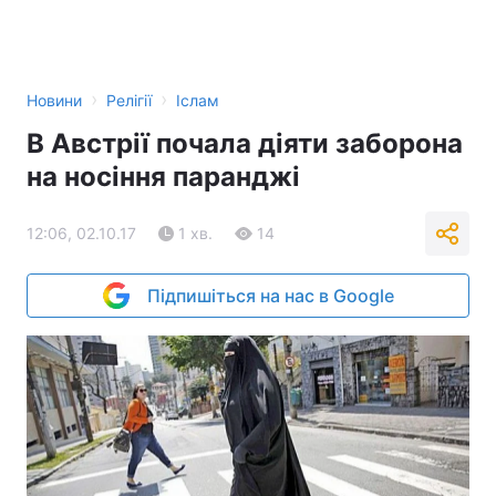
›
›
Новини
Релігії
Іслам
В Австрії почала діяти заборона
на носіння паранджі
12:06, 02.10.17
1 хв.
14
Підпишіться на нас в Google