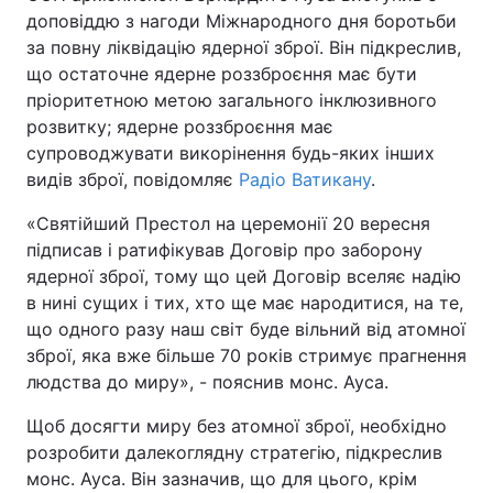
доповіддю з нагоди Міжнародного дня боротьби
за повну ліквідацію ядерної зброї. Він підкреслив,
що остаточне ядерне роззброєння має бути
Головна
Війна
пріоритетною метою загального інклюзивного
розвитку; ядерне роззброєння має
Україна
Політика
супроводжувати викорінення будь-яких інших
видів зброї, повідомляє
Радіо Ватикану
.
Економіка
Світ
«Святійший Престол на церемонії 20 вересня
Спорт
Наука
підписав і ратифікував Договір про заборону
ядерної зброї, тому що цей Договір вселяє надію
Техно і зв'язок
Лайт
в нині сущих і тих, хто ще має народитися, на те,
що одного разу наш світ буде вільний від атомної
Зброя
Інциденти
зброї, яка вже більше 70 років стримує прагнення
людства до миру», - пояснив монс. Ауса.
Здоров'я
Туризм
Щоб досягти миру без атомної зброї, необхідно
Цікавинки
Погода
розробити далекоглядну стратегію, підкреслив
монс. Ауса. Він зазначив, що для цього, крім
Екологія
Регіони