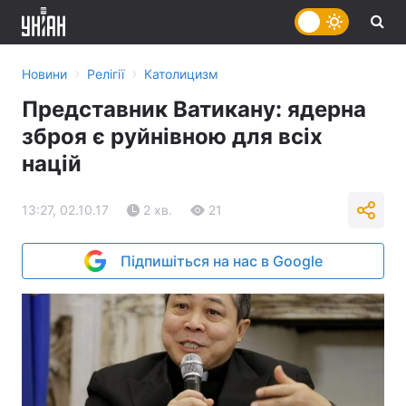
›
›
Новини
Релігії
Католицизм
Представник Ватикану: ядерна
зброя є руйнівною для всіх
націй
13:27, 02.10.17
2 хв.
21
Підпишіться на нас в Google