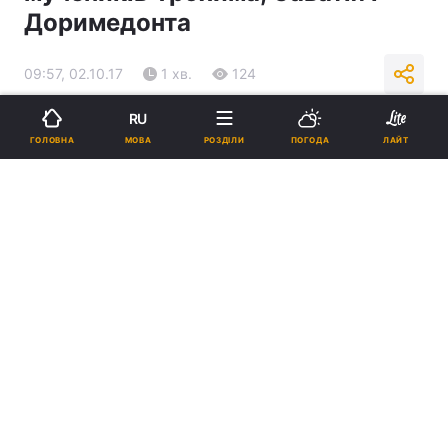
Доримедонта
09:57, 02.10.17
1 хв.
124
RU
Підпишіться на нас в Google
МОВА
ГОЛОВНА
РОЗДІЛИ
ПОГОДА
ЛАЙТ
Реклама