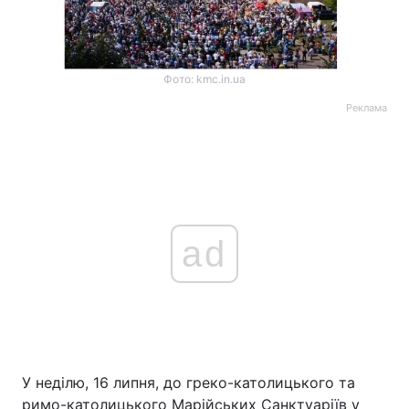
Фото: kmc.in.ua
Реклама
ad
У неділю, 16 липня, до греко-католицького та
римо-католицького Марійських Санктуаріїв у