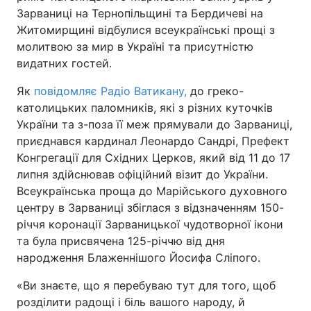
Зарваниці на Тернопільщині та Бердичеві на
Житомирщині відбулися всеукраїнські прощі з
молитвою за мир в Україні та присутністю
Головна
Війна
видатних гостей.
Як
Україна
повідомляє Радіо Ватикану,
Політика
до греко-
католицьких паломників, які з різних куточків
Економіка
Світ
України та з-поза її меж прямували до Зарваниці,
приєднався кардинал Леонардо Сандрі, Префект
Спорт
Наука
Конгрегації для Східних Церков, який від 11 до 17
липня здійснював офіційний візит до України.
Техно і зв'язок
Лайт
Всеукраїнська проща до Марійського духовного
центру в Зарваниці збіглася з відзначенням 150-
Зброя
Інциденти
річчя коронації Зарваницької чудотворної ікони
та була присвячена 125-річчю від дня
Здоров'я
Туризм
народження Блаженнішого Йосифа Сліпого.
Цікавинки
Погода
«Ви знаєте, що я перебуваю тут для того, щоб
розділити радощі і біль вашого народу, й
Екологія
Регіони