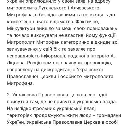
України оприлюднило у своїй заяві на адресу
митрополита Луганського і Алчевського
Митрофана, є безпідставними та не входять до
компетенції цього відомства. Фактично,
Мінкультури вийшло за межі своїх повноважень
та почало виконувати не властиві йому функції.
Митрополит Митрофан категорично відкидає всі
звинувачення у свій бік та заявляє про
неправдивість інформації, поданої в інтерв’ю А.
Ліцоєва. Розцінюємо цю заяву як провокацію,
направлену на дискредитацію Української
Православної Церкви і особисто митрополита
Митрофана.
2. Українська Православна Церква сьогодні
присутня там, де не присутня українська влада.
На непідконтрольних українській владі
територіях продовжують жити люди – громадяни
України. Українська Православна Церква в особі