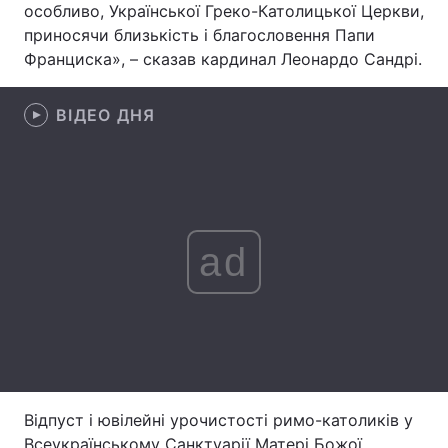
особливо, Української Греко-Католицької Церкви,
приносячи близькість і благословення Папи
Лонгріди
Франциска», – сказав кардинал Леонардо Сандрі.
Відео з Youtube
Статті
ВІДЕО ДНЯ
Інтерв'ю
Думки
Архів
Вакансії
Контакти
ad
Послуги
Відпуст і ювілейні урочистості римо-католиків у
Всеукраїнському Санктуарії Матері Божої