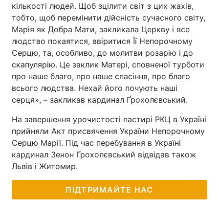
кількості людей. Щоб зцілити світ з цих жахів,
тобто, щоб перемінити дійсність сучасного світу,
Марія як Добра Мати, закликала Церкву і все
людство покаятися, ввіритися Її Непорочному
Серцю, та, особливо, до молитви розарію і до
скапулярію. Це заклик Матері, сповненої турботи
про наше благо, про наше спасіння, про благо
всього людства. Нехай його почують наші
серця», – закликав кардинал Ґрохолєвський.
На завершення урочистості пастирі РКЦ в Україні
прийняли Акт присвячення України Непорочному
Серцю Марії. Під час перебування в Україні
кардинал Зенон Ґрохолєвський відвідав також
Львів і Житомир.
ПІДТРИМАЙТЕ НАС