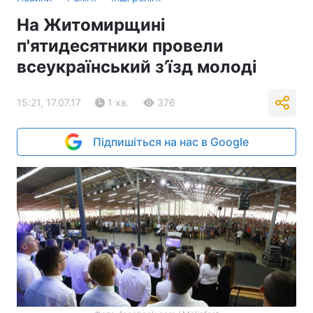
На Житомирщині
п'ятидесятники провели
всеукраїнський з’їзд молоді
15:21, 17.07.17
1 хв.
376
Підпишіться на нас в Google