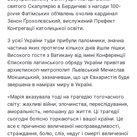
святого Скапулярію в Бердичеві з нагоди 100-
Тема оформлення
річчя Фатімських об’явлень очолив кардинал
Зенон Ґрохолєвський, вислужений Префект
Конгрегації католицької освіти.
З усієї України туди прибули паломники, значна
частина яких протягом кількох днів йшли пішки.
Високого гостя з Ватикану від імені Конференції
Єпископів латинського обряду України привітав
архиєпископ-митрополит Львівський Мечислав
Мокшицький, зазначивши, що ця Євхаристія буде
звершена в намірах миру в Україні.
«Марія вказувала тоді на трагедію тогочасного
світу: жахливі війни, злочинства, переслідування,
аморальність, непошану до життя. Ці трагедії
сьогодні болісно торкаються і вашої країни. Це
все є причиною величезної несправедливості,
страждання, болю, сліз, недуг і смерті величезної