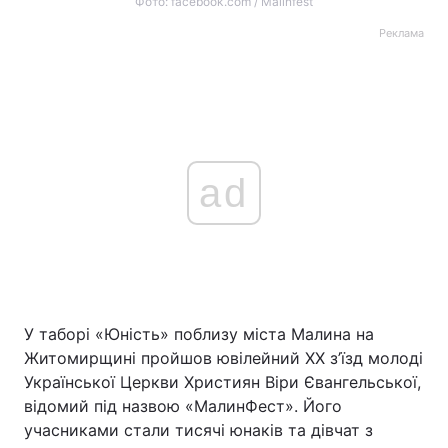
Фото: facebook.com / Malinfest
Реклама
ad
У таборі «Юність» поблизу міста Малина на
Житомирщині пройшов ювілейний XХ з’їзд молоді
Української Церкви Християн Віри Євангельської,
відомий під назвою «МалинФест». Його
учасниками стали тисячі юнаків та дівчат з