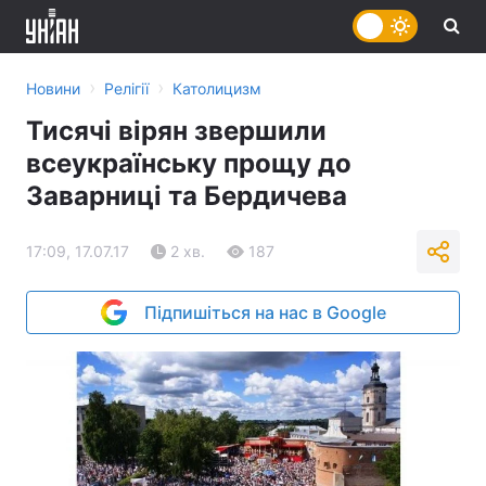
›
›
Новини
Релігії
Католицизм
Тисячі вірян звершили
всеукраїнську прощу до
Заварниці та Бердичева
17:09, 17.07.17
2 хв.
187
Підпишіться на нас в Google