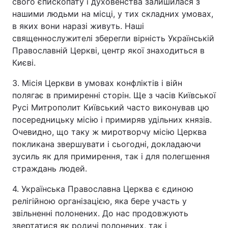
свого єпископату і духовенства залишилася з
нашими людьми на місці, у тих складних умовах,
в яких вони наразі живуть. Наші
священнослужителі зберегли вірність Українській
Православній Церкві, центр якої знаходиться в
Києві.
3. Місія Церкви в умовах конфліктів і війн
полягає в примиренні сторін. Ще з часів Київської
Русі Митрополит Київський часто виконував цю
посередницьку місію і примиряв удільних князів.
Очевидно, що таку ж миротворчу місію Церква
покликана звершувати і сьогодні, докладаючи
зусиль як для примирення, так і для полегшення
страждань людей.
4. Українська Православна Церква є єдиною
релігійною організацією, яка бере участь у
звільненні полонених. До нас продовжують
звертатися як родичі полонених, так і