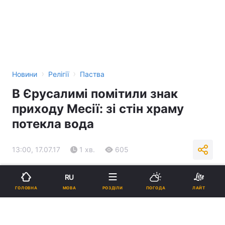
›
›
Новини
Релігії
Паства
В Єрусалимі помітили знак
приходу Месії: зі стін храму
потекла вода
13:00, 17.07.17
1 хв.
605
Підпишіться на нас в Google
RU
МОВА
ГОЛОВНА
РОЗДІЛИ
ПОГОДА
ЛАЙТ