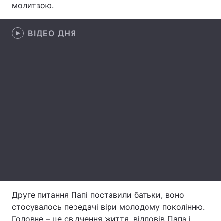
молитвою.
Лонгріди
ВІДЕО ДНЯ
Відео з Youtube
Статті
Інтерв'ю
Думки
Архів
Вакансії
Контакти
Послуги
Друге питання Папі поставили батьки, воно
стосувалось передачі віри молодому поколінню.
Головне – це свідчення життя, відповів Папа і