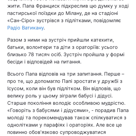
жити. Папа Франциск підкреслив цю думку у ході
пастирської поїздки до Мілану, де на стадіоні
«Сан-Сіро» зустрівся з підлітками, повідомляє
Головна
Війна
Радіо Ватикану
.
Разом з ними на зустріч прийшли катехити,
Україна
Політика
батьки, волонтери та діти з ораторіїв: усього
Економіка
Світ
близько 78 тисяч осіб. Зустріч пройшла у формі
бесіди і відповідей на питання.
Спорт
Наука
Всього Папа відповів на три запитання. Перше –
Техно і зв'язок
Лайт
про те, що допомагло Папі зростати у дружбі з
Ісусом, коли він був підлітком. Він відповів, що
Зброя
Інциденти
велику роль у цьому зіграли бабусі і дідусі.
Старше покоління володіє особливою мудрістю.
Здоров'я
Туризм
«Говоріть з бабусями і дідусями», - порадив Папа
молоді та порекомендував також спілкуватися з
Цікавинки
Погода
однолітками у парафіях і ораторіях. Але все це
повинно обов'язково супроводжуватися
Екологія
Регіони