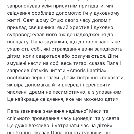
запропонував усім присутнім пригадати, чиї
Тема оформлення
свідчення особливо допомогло їм у духовному
житті. Святішому Отцю свого часу допоміг
приклад священика, який хрестив і духовно
супроводжував його аж до надходження до
новіціату. Папа зауважив, що дорослі навіть не
уявляють собі, які страждання вони заподіюють
дітям, коли сваряться або розлучаються. Діти
змушені нести на собі весь тягар, сказав Папа і
запросив батьків читати «Amoris Laetitia»,
особливо перші глави. Дітям потрібно «показати,
як віра допомагає йти вперед і переносити
численні драми не песимістично, а з упованням.
Це найкраще свідчення, яке ми можемо дати».
Папа зазначив значення недільної Меси та
спільного проведення часу щонеділі та у свята.
Це дуже важливо, і «втрачати час на дітей»
необхідно, сказав Папа, констатувавши, що