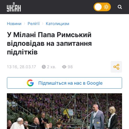
›
›
Новини
Релігії
Католицизм
У Мілані Папа Римський
відповідав на запитання
підлітків
13:16, 28.03.17
2 хв.
98
Підпишіться на нас в Google