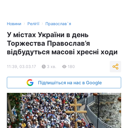
›
›
Новини
Релігії
Православ`я
У містах України в день
Торжества Православ’я
відбудуться масові хресні ходи
11:39, 03.03.17
3 хв.
180
Підпишіться на нас в Google