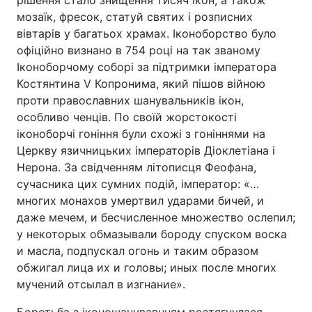
рішення стало знищення тисяч ікон, а також
мозаїк, фресок, статуй святих і розписних
вівтарів у багатьох храмах. Іконоборство було
офіційно визнано в 754 році на так званому
Іконоборчому соборі за підтримки імператора
Костянтина V Копронима, який пішов війною
проти православних шанувальників ікон,
особливо ченців. По своїй жорстокості
іконоборчі гоніння були схожі з гоніннями на
Церкву язичницьких імператорів Діоклетіана і
Нерона. За свідченням літописця Феофана,
сучасника цих сумних подій, імператор: «…
многих монахов умертвил ударами бичей, и
даже мечем, и бесчисленное множество ослепил;
у некоторых обмазывали бороду спуском воска
и масла, подпускал огонь и таким образом
обжигал лица их и головы; иных после многих
мучений отсылал в изгнание».