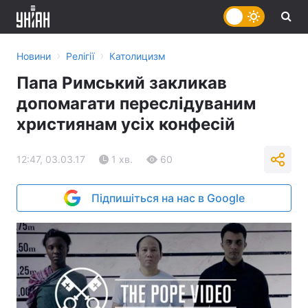
›
›
Новини
Релігії
Католицизм
Папа Римський закликав
допомагати переслідуваним
християнам усіх конфесій
12:47, 03.03.17
1 хв.
60
Підпишіться на нас в Google