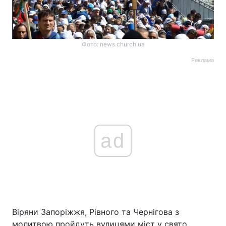
Фото: news.church.ua
Реклама
ad
Віряни Запоріжжя, Рівного та Чернігова з
молитвою пройдуть вулицями міст у свято