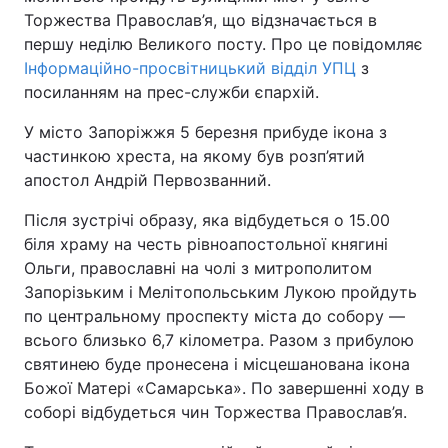
Торжества Православ’я, що відзначається в
першу неділю Великого посту. Про це повідомляє
Інформаційно-просвітницький відділ УПЦ
з
посиланням на прес-служби єпархій.
У місто Запоріжжя 5 березня прибуде ікона з
частинкою хреста, на якому був розп’ятий
апостол Андрій Первозванний.
Після зустрічі образу, яка відбудеться о 15.00
біля храму на честь рівноапостольної княгині
Ольги, православні на чолі з митрополитом
Запорізьким і Мелітопольським Лукою пройдуть
по центральному проспекту міста до собору —
всього близько 6,7 кілометра. Разом з прибулою
святинею буде пронесена і місцешанована ікона
Божої Матері «Самарська». По завершенні ходу в
соборі відбудеться чин Торжества Православ’я.