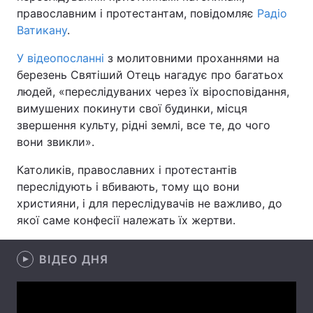
православним і протестантам, повідомляє
Радіо
Ватикану
.
У відеопосланні
з молитовними проханнями на
Головна
Війна
березень Святіший Отець нагадує про багатьох
людей, «переслідуваних через їх віросповідання,
Україна
Політика
вимушених покинути свої будинки, місця
Економіка
Світ
звершення культу, рідні землі, все те, до чого
вони звикли».
Спорт
Наука
Католиків, православних і протестантів
Техно і зв'язок
Лайт
переслідують і вбивають, тому що вони
християни, і для переслідувачів не важливо, до
Зброя
Інциденти
якої саме конфесії належать їх жертви.
Здоров'я
Туризм
ВІДЕО ДНЯ
Цікавинки
Погода
Екологія
Регіони