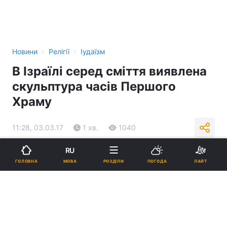
›
›
Новини
Релігії
Іудаїзм
В Ізраїлі серед сміття виявлена ​​
скульптура часів Першого
Храму
11:28, 03.03.17
1 хв.
1040
RU
Підпишіться на нас в Google
МОВА
ГОЛОВНА
РОЗДІЛИ
ПОГОДА
ЛАЙТ