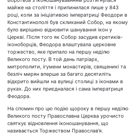
Боротьба з іконошанувавнням розтягнулася
майже на століття і припинилася лише у 843
році, коли за ініціативою імператриці Феодори в
Константинополі був скликаний Собор, на якому
було вирішено відновити шанування ікон у
Церкві. Після того як Собор засудив єретиків-
іконоборців, Феодора влаштувала церковне
торжество, яке припало на першу неділю
Великого посту. В той день патріарх,
митрополити, ігумени монастирів, священикі та
безліч мирян вперше за багато десятиліть
відкрито вийшли на вулиці столиці з іконами в
руках. До них приєдналася і сама імператриця
Феодора.
На спомин про цю подію щороку в першу неділю
Великого посту Православна Церква урочисто
святкує відновлення іконошанування, що
називається Торжеством Православ’я.