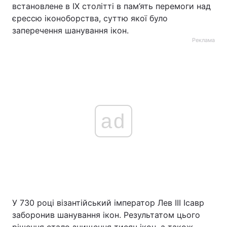
встановлене в IX столітті в пам’ять перемоги над
єрессю іконоборства, суттю якої було
заперечення шанування ікон.
Реклама
ad
У 730 році візантійський імператор Лев III Ісавр
заборонив шанування ікон. Результатом цього