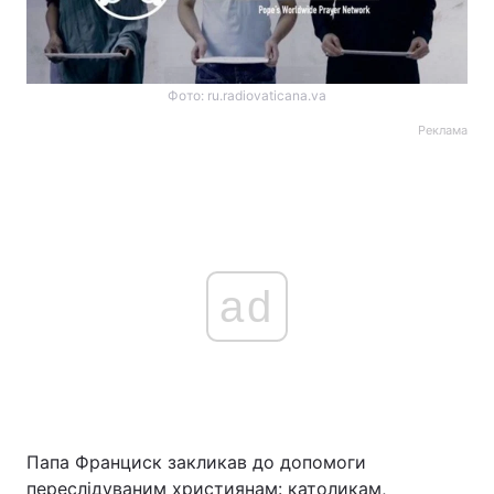
Фото: ru.radiovaticana.va
Реклама
ad
Папа Франциск закликав до допомоги
переслідуваним християнам: католикам,