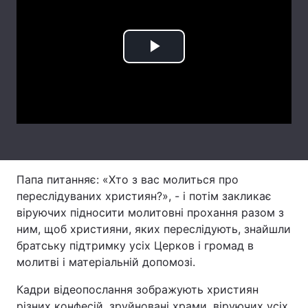
Лонгріди
Play
Відео з Youtube
Статті
Video
Інтерв'ю
Думки
Архів
Вакансії
Контакти
Папа питанняє: «Хто з вас молиться про
Послуги
переслідуваних християн?», - і потім закликає
віруючих підносити молитовні прохання разом з
ним, щоб християни, яких переслідують, знайшли
братську підтримку усіх Церков і громад в
молитві і матеріальній допомозі.
Кадри відеопослання зображують християн
різних конфесій, зруйновані храми, віруючих усіх