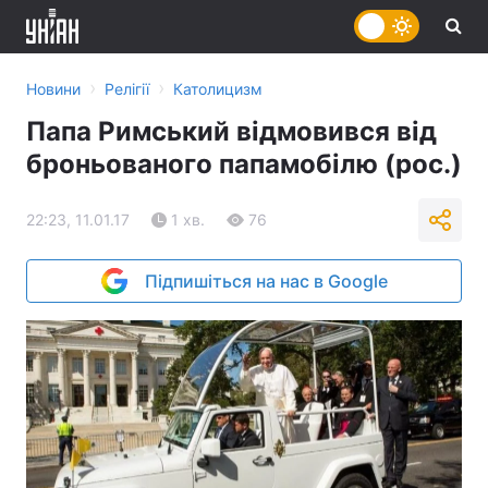
›
›
Новини
Релігії
Католицизм
Папа Римський відмовився від
броньованого папамобілю (рос.)
22:23, 11.01.17
1 хв.
76
Підпишіться на нас в Google