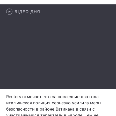
Лонгріди
ВІДЕО ДНЯ
Відео з Youtube
Статті
Інтерв'ю
Думки
Архів
Вакансії
Контакти
Послуги
Reuters отмечает, что за последние два года
итальянская полиция серьезно усилила меры
безопасности в районе Ватикана в связи с
участившимися терактами в Европе. Тем не