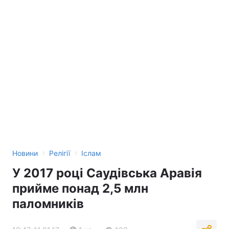
›
›
Новини
Релігії
Іслам
У 2017 році Саудівська Аравія
прийме понад 2,5 млн
паломників