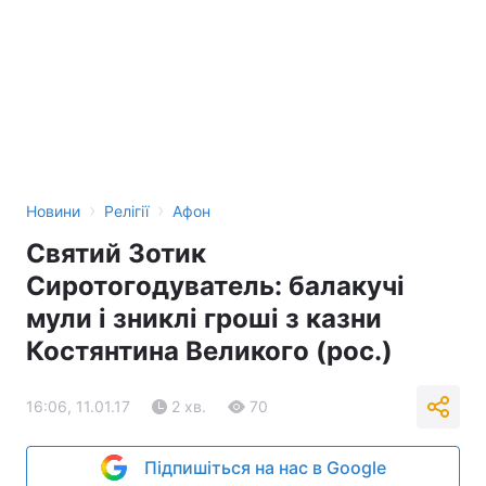
›
›
Новини
Релігії
Афон
Святий Зотик
Сиротогодуватель: балакучі
мули і зниклі гроші з казни
Костянтина Великого (рос.)
16:06, 11.01.17
2 хв.
70
Підпишіться на нас в Google