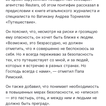
агентство Reuters, об этом понтифик рассказал в
предисловии к книге итальянского журналиста и
специалиста по Ватикану Андреа Торниелли
Головна
Війна
«Путешествие».
Україна
Політика
Он пояснил, что, несмотря на риски и грозящую
ему опасность, он хочет быть ближе к людям.
Економіка
Світ
«Возможно, это безрассудно, но должен
отметить, что я совершенно не беспокоюсь за
Спорт
Наука
себя. Но я всегда переживаю за безопасность
тех, кто путешествует со мной, и за людей,
Техно і зв'язок
Лайт
которых я встречаю в разных странах. Но
Господь всегда с нами», — отметил Папа
Зброя
Інциденти
Римский.
Здоров'я
Туризм
Он также добавил, что понимает необходимость
в повышенных мерах безопасности, но «епископ
Цікавинки
Погода
— это пастырь, отец, и между ним и людьми не
должно быть преград».
Екологія
Регіони