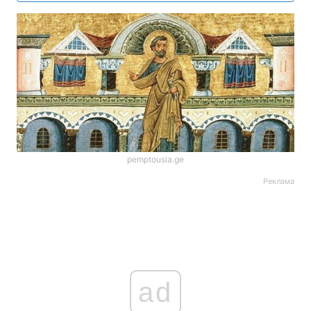
pemptousia.ge
Реклама
ad