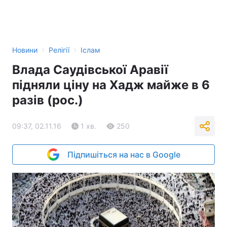
›
›
Новини
Релігії
Іслам
Влада Саудівської Аравії
підняли ціну на Хадж майже в 6
разів (рос.)
09:37, 02.11.16
1 хв.
250
Підпишіться на нас в Google