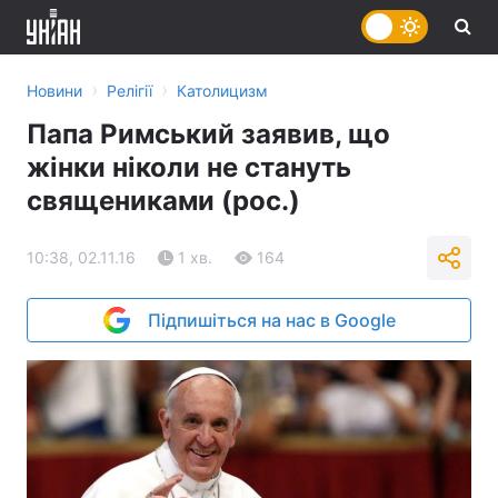
›
›
Новини
Релігії
Католицизм
Папа Римський заявив, що
жінки ніколи не стануть
священиками (рос.)
10:38, 02.11.16
1 хв.
164
Підпишіться на нас в Google