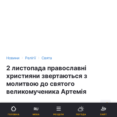
›
›
Новини
Релігії
Свята
2 листопада православні
християни звертаються з
молитвою до святого
великомученика Артемія
09:14, 02.11.16
2 хв.
156
RU
МОВА
ГОЛОВНА
РОЗДІЛИ
ПОГОДА
ЛАЙТ