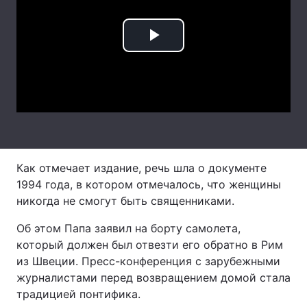
Лонгріди
Play
Відео з Youtube
Статті
Video
Інтерв'ю
Думки
Архів
Вакансії
Контакти
Как отмечает издание, речь шла о документе
1994 года, в котором отмечалось, что женщины
Послуги
никогда не смогут быть священниками.
Об этом Папа заявил на борту самолета,
который должен был отвезти его обратно в Рим
из Швеции. Пресс-конференция с зарубежными
журналистами перед возвращением домой стала
традицией понтифика.