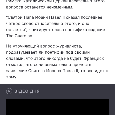
Римско-католической церкви касательно этого
вопроса останется неизменным.
"Святой Папа Иоанн Павел II сказал последнее
Головна
Війна
четкое слово относительно этого, и оно
остается", - цитирует слова понтифика издание
Україна
Політика
The Guardian.
Економіка
Світ
На уточняющий вопрос журналиста,
подразумевает ли понтифик под своими
Спорт
Наука
словами, что этого никогда не будет, Франциск
отметил, что если внимательно прочесть
Техно і зв'язок
Лайт
заявление Святого Иоанна Павла II, то все идет к
тому.
Зброя
Інциденти
Здоров'я
Туризм
ВІДЕО ДНЯ
Цікавинки
Погода
Екологія
Регіони