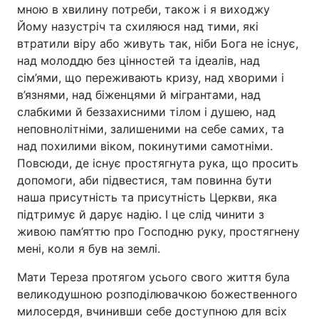
мною в хвилину потреби, також і я виходжу
Йому назустріч та схиляюся над тими, які
втратили віру або живуть так, ніби Бога не існує,
над молоддю без цінностей та ідеалів, над
сім’ями, що переживають кризу, над хворими і
в’язнями, над біженцями й мігрантами, над
слабкими й беззахисними тілом і душею, над
неповнолітніми, залишеними на себе самих, та
над похилими віком, покинутими самотніми.
Повсюди, де існує простягнута рука, що просить
допомоги, аби підвестися, там повинна бути
наша присутність та присутність Церкви, яка
підтримує й дарує надію. І це слід чинити з
живою пам’яттю про Господню руку, простягнену
мені, коли я був на землі.
Мати Тереза протягом усього свого життя була
великодушною розподілювачкою божественного
милосердя, вчинивши себе доступною для всіх