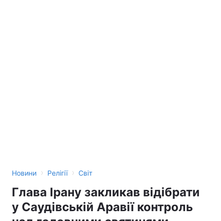
›
›
Новини
Релігії
Світ
Глава Ірану закликав відібрати
у Саудівській Аравії контроль