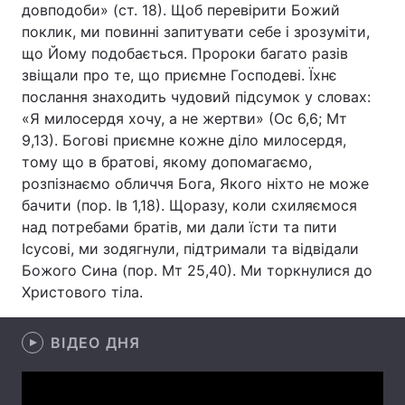
довподоби» (ст. 18). Щоб перевірити Божий
поклик, ми повинні запитувати себе і зрозуміти,
Лонгріди
що Йому подобається. Пророки багато разів
звіщали про те, що приємне Господеві. Їхнє
Відео з Youtube
Статті
послання знаходить чудовий підсумок у словах:
«Я милосердя хочу, а не жертви» (Ос 6,6; Мт
Інтерв'ю
Думки
9,13). Богові приємне кожне діло милосердя,
тому що в братові, якому допомагаємо,
Архів
Вакансії
розпізнаємо обличчя Бога, Якого ніхто не може
бачити (пор. Ів 1,18). Щоразу, коли схиляємося
Контакти
над потребами братів, ми дали їсти та пити
Послуги
Ісусові, ми зодягнули, підтримали та відвідали
Божого Сина (пор. Мт 25,40). Ми торкнулися до
Христового тіла.
ВІДЕО ДНЯ