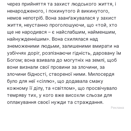
через прийняття та захист людського життя, і
ненародженого, і покинутого й викинутого,
немов непотріб. Вона заанґажувалася у захист
життя, неустанно проголошуючи, що «той, хто
ще не народився – є найслабшим, найменшим,
найнужденнішим». Вона схилялася над
знеможеними людьми, залишеними вмирати на
узбіччях доріг, розпізнаючи гідність, даровану їм
Богом; вона взивала до могутніх на землі, щоб
вони визнали свої провини за злочини, за
злочини бідності, створеної ними. Милосердя
було для неї «сіллю», що додавала смаку
кожному її ділу, та «світлом», що просвічувало
темряву тих, у кого вже висохли сльози для
оплакування своєї нужди та страждання.
Реклама