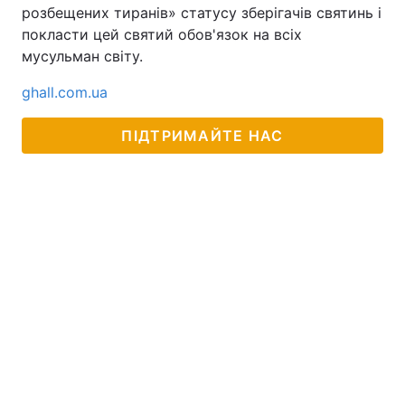
розбещених тиранів» статусу зберігачів святинь і
покласти цей святий обов'язок на всіх
мусульман світу.
ghall.com.ua
ПІДТРИМАЙТЕ НАС