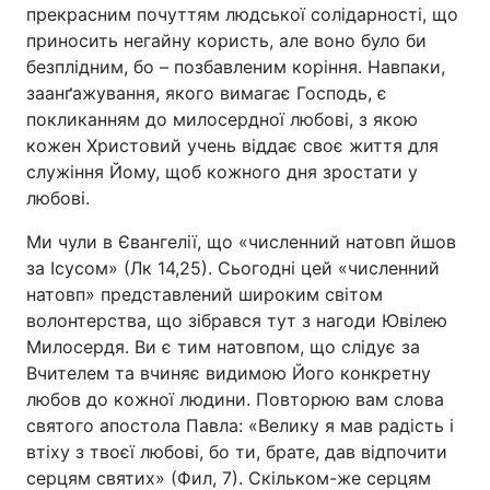
прекрасним почуттям людської солідарності, що
приносить негайну користь, але воно було би
безплідним, бо – позбавленим коріння. Навпаки,
заанґажування, якого вимагає Господь, є
покликанням до милосердної любові, з якою
кожен Христовий учень віддає своє життя для
служіння Йому, щоб кожного дня зростати у
любові.
Ми чули в Євангелії, що «численний натовп йшов
за Ісусом» (Лк 14,25). Сьогодні цей «численний
натовп» представлений широким світом
волонтерства, що зібрався тут з нагоди Ювілею
Милосердя. Ви є тим натовпом, що слідує за
Вчителем та вчиняє видимою Його конкретну
любов до кожної людини. Повторюю вам слова
святого апостола Павла: «Велику я мав радість і
втіху з твоєї любові, бо ти, брате, дав відпочити
серцям святих» (Фил, 7). Скільком-же серцям