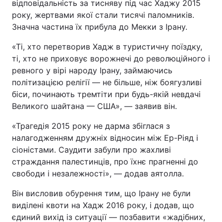
відповідальність за тисняву під час Хаджу 2015
року, жертвами якої стали тисячі паломників.
Значна частина їх прибула до Мекки з Ірану.
«Ті, хто перетворив Хадж в туристичну поїздку,
ті, хто не приховує ворожнечі до революційного і
ревного у вірі народу Ірану, займаючись
політизацією релігії — не більше, ніж боягузливі
біси, починають тремтіти при будь-якій невдачі
Великого шайтана — США», — заявив він.
«Трагедія 2015 року не дарма збіглася з
налагодженням дружніх відносин між Ер-Ріяд і
сіоністами. Саудити забули про жахливі
страждання палестинців, про їхнє прагненні до
свободи і незалежності», — додав аятолла.
Він висловив обурення тим, що Ірану не були
виділені квоти на Хадж 2016 року, і додав, що
єдиний вихід із ситуації — позбавити «жадібних,