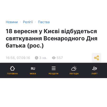
›
›
Новини
Релігії
Паства
18 вересня у Києві відбудеться
святкування Всенародного Дня
батька (рос.)
16:56, 07.09.16
3 хв.
557
RU
Підпишіться на нас в Google
МОВА
ГОЛОВНА
РОЗДІЛИ
ПОГОДА
ЛАЙТ