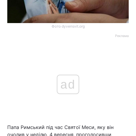
Фото dyvensvit.org
Реклама
ad
Папа Римський під час Святої Меси, яку він
очолив у неділю, 4 вересня, проголосивши