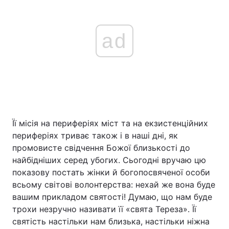
ad
Її місія на периферіях міст та на екзистенційних
периферіях триває також і в наші дні, як
промовисте свідчення Божої близькості до
найбідніших серед убогих. Сьогодні вручаю цю
показову постать жінки й богопосвяченої особи
всьому світові волонтерства: нехай же вона буде
вашим прикладом святості! Думаю, що нам буде
трохи незручно називати її «свята Тереза». Її
святість настільки нам близька, настільки ніжна