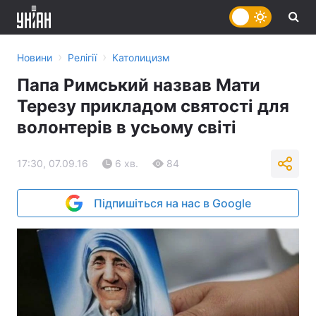
›
›
Новини
Релігії
Католицизм
Папа Римський назвав Мати
Терезу прикладом святості для
волонтерів в усьому світі
17:30, 07.09.16
6 хв.
84
Підпишіться на нас в Google