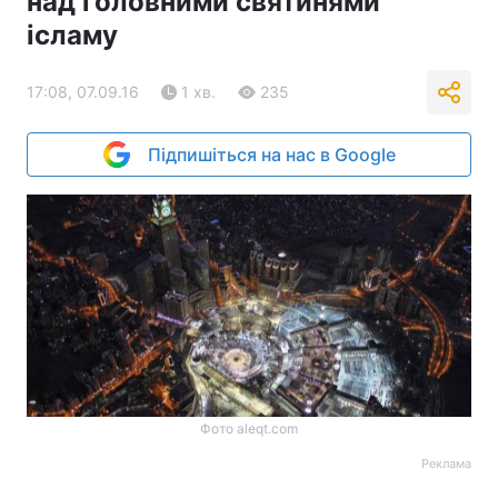
над головними святинями
ісламу
17:08, 07.09.16
1 хв.
235
Підпишіться на нас в Google
Фото aleqt.com
Реклама