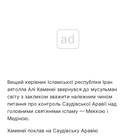
ad
Вищий керівник Ісламської республіки Іран
аятолла Алі Хаменеі звернувся до мусульман
світу з закликом зважити належним чином
питання про контроль Саудівської Аравії над
головними святинями ісламу — Меккою і
Медіною.
Хаменеї поклав на Саудівську Аравію