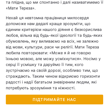
та плідна, що ми спонтанно і далі називатимемо її
«Мати Тереза».
Нехай ця невтомна працівниця милосердя
допоможе нам дедалі краще зрозуміти, що
єдиним критерієм нашого діяння є безкорислива
любов, вільна від будь-якої ідеології та будь-яких
обумовлень, яку виливаємо на всіх, не залежно
від мови, культури, раси чи релігії. Мати Тереза
любила повторювати: «Може я й не говорю
їхньою мовою, але можу усміхнутися». Носімо у
серці її усмішку та даруймо її тим, кого
зустрічаємо на своїй дорозі, особливо тим, що
страждають. Таким чином відкриємо горизонти
радості і надії багатьом зневіреним людям, які
потребують зрозуміння та ніжності.
ПІДТРИМАЙТЕ НАС