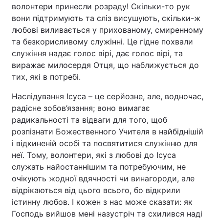
волонтери принесли розраду! Скільки-то рук
вони підтримують та сліз висушують, скільки-ж
любові виливається у прихованому, смиренному
та безкорисливому служінні. Це гідне похвали
служіння надає голос вірі, дає голос вірі, та
виражає милосердя Отця, що наближується до
тих, які в потребі.
Наслідування Ісуса – це серйозне, але, водночас,
радісне зобов’язання; воно вимагає
радикальності та відваги для того, щоб
розпізнати Божественного Учителя в найбіднішій
і відкиненій особі та посвятитися служінню для
неї. Тому, волонтери, які з любові до Ісуса
служать найостаннішим та потребуючим, не
очікують жодної вдячності чи винагороди, але
відрікаються від цього всього, бо відкрили
істинну любов. І кожен з нас може сказати: як
Господь вийшов мені назустріч та схилився наді