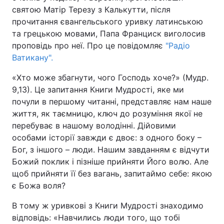
святою Матір Терезу з Калькутти, після
прочитання євангельського уривку латинською
та грецькою мовами, Папа Франциск виголосив
Головна
Війна
проповідь про неї. Про це повідомляє
"Радіо
Ватикану".
Україна
Політика
«Хто може збагнути, чого Господь хоче?» (Мудр.
Економіка
Світ
9,13). Це запитання Книги Мудрості, яке ми
почули в першому читанні, представляє нам наше
Спорт
Наука
життя, як таємницю, ключ до розуміння якої не
перебуває в нашому володінні. Дійовими
Техно і зв'язок
Лайт
особами історії завжди є двоє: з одного боку –
Бог, з іншого – люди. Нашим завданням є відчути
Зброя
Інциденти
Божий поклик і пізніше прийняти Його волю. Але
щоб прийняти її без вагань, запитаймо себе: якою
Здоров'я
Туризм
є Божа воля?
Цікавинки
Погода
В тому ж уривкові з Книги Мудрості знаходимо
відповідь: «Навчились люди того, що тобі
Екологія
Регіони