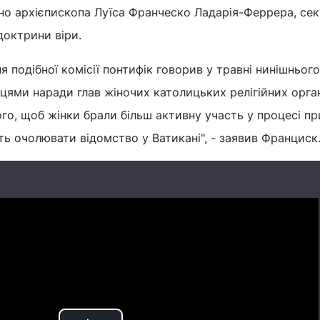
ено архієпископа Луїса Франческо Ладарія-Феррера, се
доктрини віри.
 подібної комісії понтифік говорив у травні нинішнього
ями наради глав жіночих католицьких релігійних орган
ого, щоб жінки брали більш активну участь у процесі п
ть очолювати відомство у Ватикані", - заявив Франциск