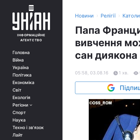
›
›
Новини
Релігії
Катол
Папа Франци
ІНФОРМАЦІЙНЕ
вивчення мо
АГЕНТСТВО
сан диякона
Головна
Війна
Україна
05:58, 03.08.16
1 хв.
Політика
Економіка
Підпиш
Світ
Екологія
Регіони
Спорт
Наука
Техно і зв'язок
Лайт