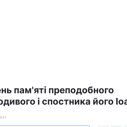
ень пам'яті преподобного
дивого і спостника його Іо
441