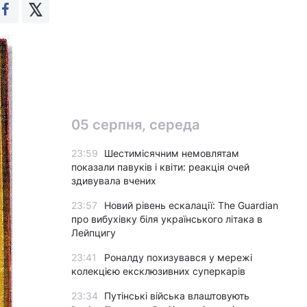
05 серпня, середа
23:59
Шестимісячним немовлятам
показали павуків і квіти: реакція очей
здивувала вчених
23:57
Новий рівень ескалації: The Guardian
про вибухівку біля українського літака в
Лейпцигу
23:41
Роналду похизувався у мережі
колекцією ексклюзивних суперкарів
23:34
Путінські війська влаштовують