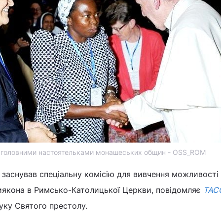
з головними настоятельками монашеських общин - OSS_ROM
заснував спеціальну комісію для вивчення можливості
диякона в Римсько-Католицької Церкви, повідомляє
ТАС
уку Святого престолу.