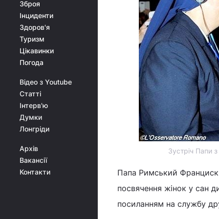
Зброя
Інциденти
Здоров'я
Туризм
Цікавинки
Погода
Відео з Youtube
Статті
Інтерв'ю
Думки
Лонгріди
Архів
Зустріч Папи 
Вакансії
Контакти
Папа Римський Франциск 
посвячення жінок у сан 
посиланням на службу др