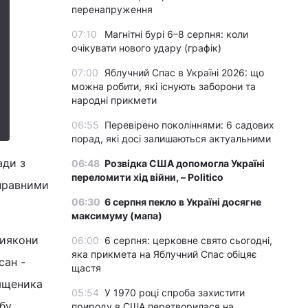
перенапруження
07:10
Магнітні бурі 6–8 серпня: коли
очікувати нового удару (графік)
07:00
Яблучний Спас в Україні 2026: що
можна робити, які існують заборони та
народні прикмети
06:55
Перевірено поколіннями: 6 садових
порад, які досі залишаються актуальними
ади з
06:48
Розвідка США допомогла Україні
переломити хід війни, – Politico
оправними
06:30
6 серпня пекло в Україні досягне
максимуму (мапа)
Диякони
06:00
6 серпня: церковне свято сьогодні,
яка прикмета на Яблучний Спас обіцяє
сан -
щастя
ященика
05:54
У 1970 році спроба захистити
бу.
природу в США перетворилася на