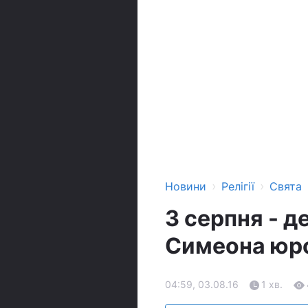
›
›
Новини
Релігії
Свята
3 серпня - д
Симеона юро
04:59, 03.08.16
1 хв.