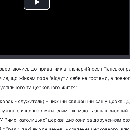
Play
Video
звертаючись до приватників пленарній сесії Папської р
чив, що жінкам пора "відчути себе не гостями, а повн
успільного та церковного життя".
akonos - служитель) - нижчий священний сан у церкві. 
лужінь священнослужителям, які мають більш високий 
 У Римо-католицької церкви диякони за дорученням св
 обряди, такі як хрещення і укладення церковного шлю