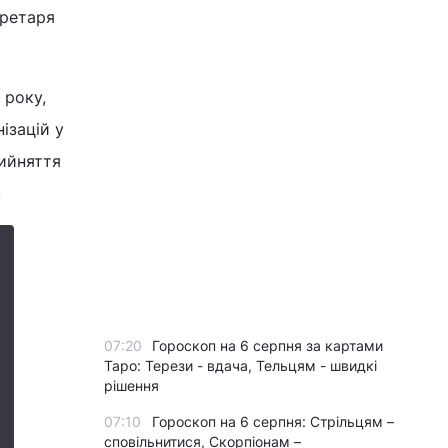
кретаря
 року,
ізацій у
рийняття
.
07:20
Гороскоп на 6 серпня за картами
Таро: Терези - вдача, Тельцям - швидкі
рішення
07:10
Гороскоп на 6 серпня: Стрільцям –
сповільнитися, Скорпіонам –