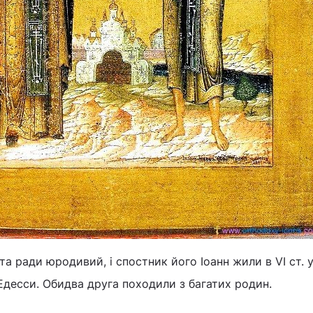
 ради юродивий, і спостник його Іоанн жили в VI ст. у
Едесси. Обидва друга походили з багатих родин.