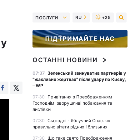
RU
+25
ПОСЛУГИ
ПІДТРИМАЙТЕ НАС
 у
ОСТАННІ НОВИНИ
07:37
Зеленський звинуватив партнерів у
"жахливих жертвах" після удару по Києву,
– WP
07:30
Привітання з Преображенням
Господнім: зворушливі побажання та
листівки
07:30
Сьогодні - Яблучний Спас: як
правильно вітати рідних і близьких
07:30
Що таке свято Преображення