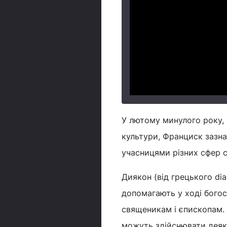
У лютому минулого року, 
культури, Франциск зазна
учасницями різних сфер с
Диякон (від грецького di
допомагають у ході богос
священикам і єпископам.
можуть здійснювати деякі