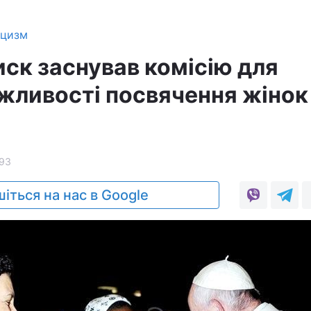
ицизм
ск заснував комісію для
жливості посвячення жінок
93
іться на нас в Google