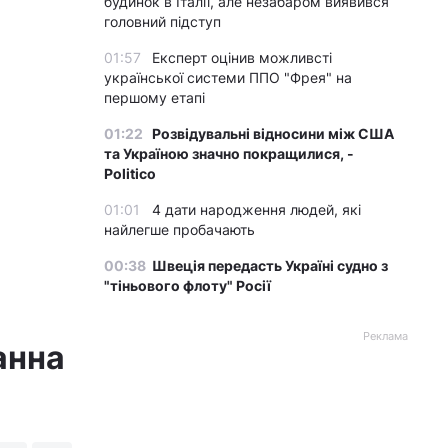
будинок в Італії, але незабаром виявився
головний підступ
01:57
Експерт оцінив можливсті
української системи ППО "Фрея" на
першому етапі
01:22
Розвідувальні відносини між США
та Україною значно покращилися, -
Politico
01:01
4 дати народження людей, які
найлегше пробачають
00:38
Швеція передасть Україні судно з
"тіньового флоту" Росії
Реклама
анна