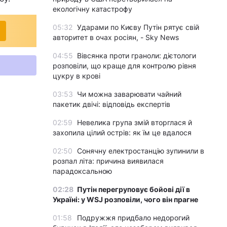
екологічну катастрофу
05:32
Ударами по Києву Путін рятує свій
авторитет в очах росіян, - Sky News
04:55
Вівсянка проти граноли: дієтологи
розповіли, що краще для контролю рівня
цукру в крові
03:53
Чи можна заварювати чайний
пакетик двічі: відповідь експертів
02:59
Невелика група змій вторглася й
захопила цілий острів: як їм це вдалося
02:50
Сонячну електростанцію зупинили в
розпал літа: причина виявилася
парадоксальною
02:28
Путін перегруповує бойові дії в
Україні: у WSJ розповіли, чого він прагне
01:58
Подружжя придбало недорогий