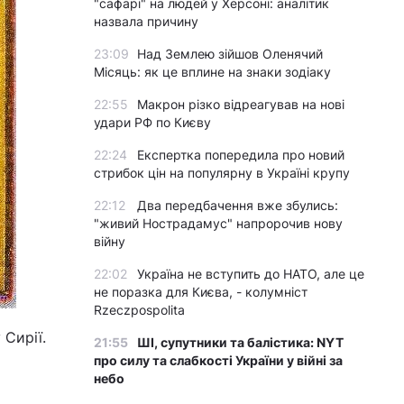
"сафарі" на людей у Херсоні: аналітик
назвала причину
23:09
Над Землею зійшов Оленячий
Місяць: як це вплине на знаки зодіаку
22:55
Макрон різко відреагував на нові
удари РФ по Києву
22:24
Експертка попередила про новий
стрибок цін на популярну в Україні крупу
22:12
Два передбачення вже збулись:
"живий Нострадамус" напророчив нову
війну
22:02
Україна не вступить до НАТО, але це
не поразка для Києва, - колумніст
Rzeczpospolita
 Сирії.
21:55
ШІ, супутники та балістика: NYT
про силу та слабкості України у війні за
небо