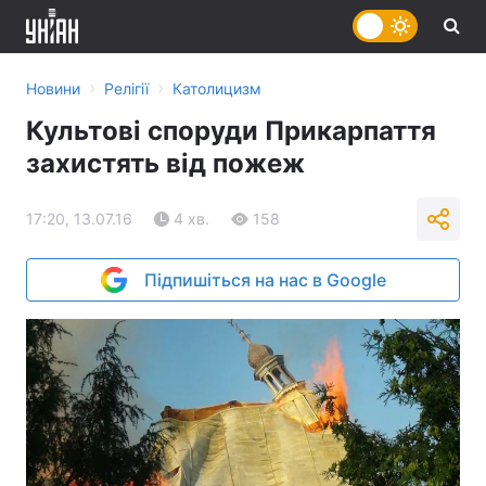
›
›
Новини
Релігії
Католицизм
Культові споруди Прикарпаття
захистять від пожеж
17:20, 13.07.16
4 хв.
158
Підпишіться на нас в Google