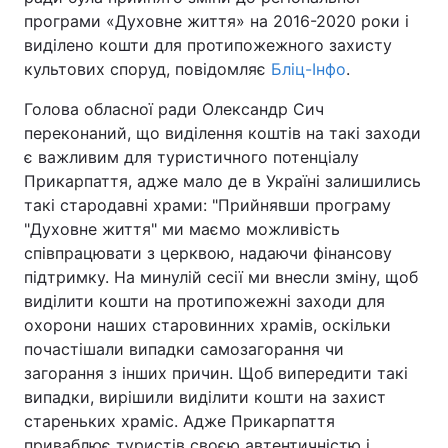
програми «Духовне життя» на 2016-2020 роки і
виділено кошти для протипожежного захисту
культових споруд, повідомляє
Бліц-Інфо
.
Головна
Війна
Голова обласної ради Олександр Сич
Україна
Політика
переконаний, що виділення коштів на такі заходи
є важливим для туристичного потенціалу
Економіка
Світ
Прикарпаття, адже мало де в Україні залишились
такі стародавні храми: "Прийнявши програму
Спорт
Наука
"Духовне життя" ми маємо можливість
співпрацювати з церквою, надаючи фінансову
Техно і зв'язок
Лайт
підтримку. На минулій сесії ми внесли зміну, щоб
виділити кошти на протипожежні заходи для
Зброя
Інциденти
охорони наших старовинних храмів, оскільки
почастішали випадки самозагорання чи
Здоров'я
Туризм
загорання з інших причин. Щоб випередити такі
Цікавинки
Погода
випадки, вирішили виділити кошти на захист
стареньких храміс. Адже Прикарпаття
Екологія
Регіони
приваблює туристів своєю автентичністю і