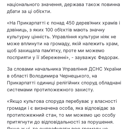
національного значення, держава також повинна
дбати за ці об’єкти.
«На Прикарпатті є понад 450 дерев’яних храмів і
дзвіниць, з яких 100 об’єктів мають значну
культурну цінність. Управління культури ніяк не
може вплинути на громаду, якій належить храм,
щоб захищала пам’ятку, проте ми можемо
посприяти у її збереженні», - зауважує Федорак.
За словами начальника Управління ДСНС України
в області Володимира Чернецького, на
Прикарпатті одиниці релігійних споруд обладнані
системами протипожежного захисту.
«Якщо культова споруда перебуває у власності
громади і є визначена особа, яка відповідає за
протипожежний стан, то ми можемо цю особу
притягнути до відповідальності за порушення.
Якщо ж ні, то оштрафувати всю громаду не