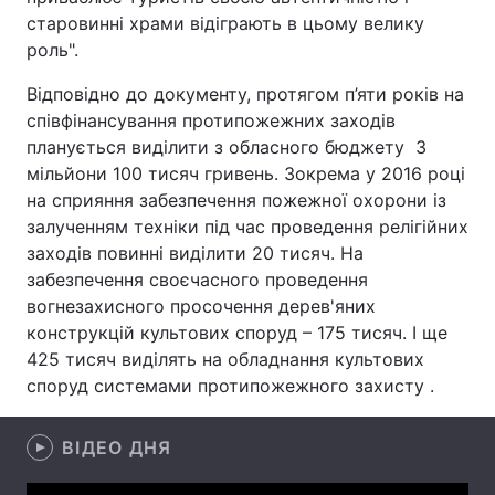
старовинні храми відіграють в цьому велику
Лонгріди
роль".
Відповідно до документу, протягом п’яти років на
Відео з Youtube
Статті
співфінансування протипожежних заходів
планується виділити з обласного бюджету 3
Інтерв'ю
Думки
мільйони 100 тисяч гривень. Зокрема у 2016 році
на сприяння забезпечення пожежної охорони із
Архів
Вакансії
залученням техніки під час проведення релігійних
Контакти
заходів повинні виділити 20 тисяч. На
забезпечення своєчасного проведення
Послуги
вогнезахисного просочення дерев'яних
конструкцій культових споруд – 175 тисяч. І ще
425 тисяч виділять на обладнання культових
споруд системами протипожежного захисту .
ВІДЕО ДНЯ