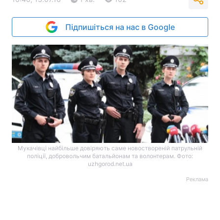
Підпишіться на нас в Google
Мукачівці найбільше довіряють саме новоствореній патрульній
поліції, добровольчим батальйонам та волонтерам. Фото:
uzhgorod.net.ua
Реклама