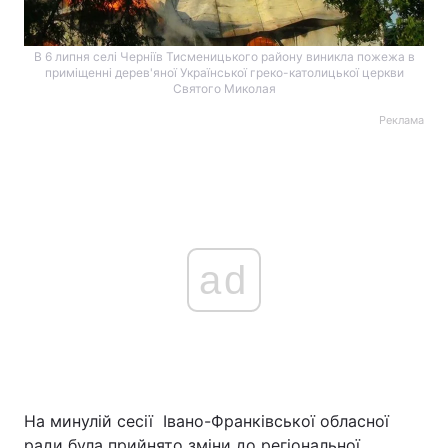
В 6 липня селі Черніїв Тисменицького району виникла пожежа в
приміщенні дерев'яної Української греко-католицької церкви
Святого Миколая
Реклама
ad
На минулій сесії Івано-Франківської обласної
ради була прийнято зміни до регіональної