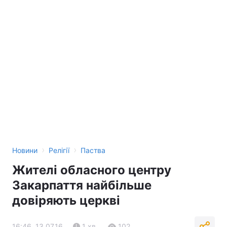
›
›
Новини
Релігії
Паства
Жителі обласного центру
Закарпаття найбільше
довіряють церкві
16:46, 13.07.16
1 хв.
102