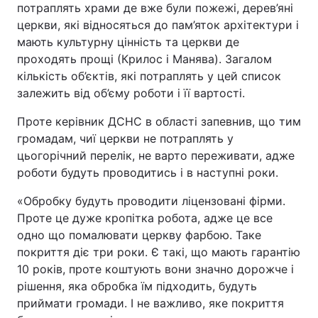
потраплять храми де вже були пожежі, дерев’яні
церкви, які відносяться до пам’яток архітектури і
мають культурну цінність та церкви де
проходять прощі (Крилос і Манява). Загалом
кількість об’єктів, які потраплять у цей список
залежить від об’єму роботи і її вартості.
Проте керівник ДСНС в області запевнив, що тим
громадам, чиї церкви не потраплять у
цьогорічний перелік, не варто переживати, адже
роботи будуть проводитись і в наступні роки.
«Обробку будуть проводити ліцензовані фірми.
Проте це дуже кропітка робота, адже це все
одно що помалювати церкву фарбою. Таке
покриття діє три роки. Є такі, що мають гарантію
10 років, проте коштують вони значно дорожче і
рішення, яка обробка їм підходить, будуть
приймати громади. І не важливо, яке покриття