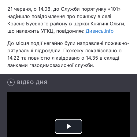
21 червня, о 14.08, до Служби порятунку «101»
надійшло повідомлення про пожежу в селі
Красне Буського району в церкві Княгині Ольги,
Головна
Війна
що належить УГКЦ, повідомляє
Дивись.info
Україна
Політика
До місця події негайно були направлені пожежно-
рятувальні підрозділи. Пожежу локалізовано о
Економіка
Світ
14.22 та повністю ліквідовано о 14.35 в складі
ланками газодимозахисної служби.
Спорт
Наука
Техно і зв'язок
Лайт
ВІДЕО ДНЯ
Зброя
Інциденти
Здоров'я
Туризм
Цікавинки
Погода
Play
Екологія
Регіони