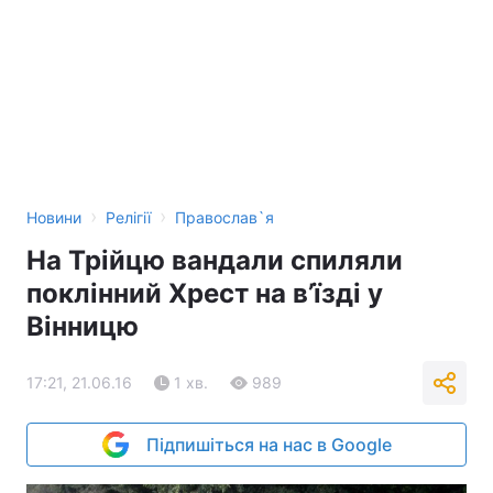
›
›
Новини
Релігії
Православ`я
На Трійцю вандали спиляли
поклінний Хрест на в’їзді у
Вінницю
17:21, 21.06.16
1 хв.
989
Підпишіться на нас в Google