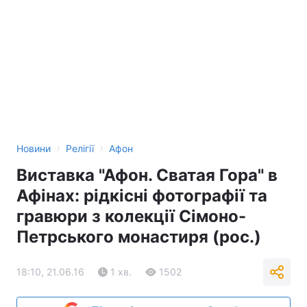
›
›
Новини
Релігії
Афон
Виставка "Афон. Сватая Гора" в
Афінах: рідкісні фотографії та
гравюри з колекції Сімоно-
Петрського монастиря (рос.)
18:10, 21.06.16
1 хв.
1502