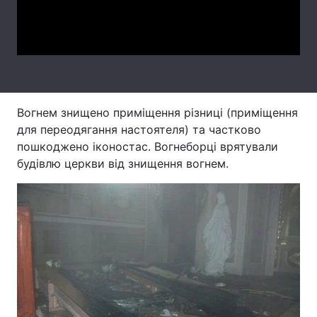
Video
Лонгріди
Відео з Youtube
Статті
Інтерв'ю
Думки
Вогнем знищено приміщення різниці (приміщення
для переодягання настоятеля) та частково
Архів
Вакансії
пошкоджено іконостас. Вогнеборці врятували
Контакти
будівлю церкви від знищення вогнем.
Послуги