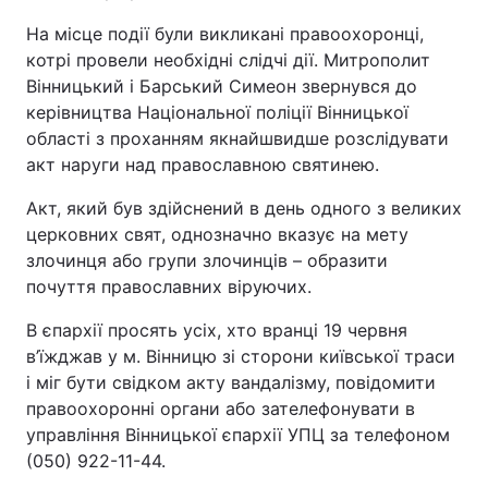
На місце події були викликані правоохоронці,
котрі провели необхідні слідчі дії. Митрополит
Вінницький і Барський Симеон звернувся до
керівництва Національної поліції Вінницької
області з проханням якнайшвидше розслідувати
акт наруги над православною святинею.
Акт, який був здійснений в день одного з великих
церковних свят, однозначно вказує на мету
злочинця або групи злочинців – образити
почуття православних віруючих.
В єпархії просять усіх, хто вранці 19 червня
в’їжджав у м. Вінницю зі сторони київської траси
і міг бути свідком акту вандалізму, повідомити
правоохоронні органи або зателефонувати в
управління Вінницької єпархії УПЦ за телефоном
(050) 922-11-44.