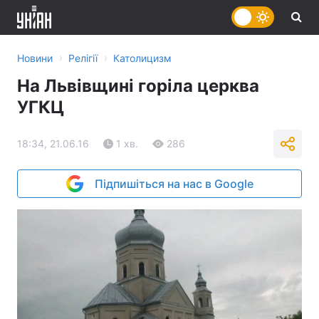
›
›
Новини
Релігії
Католицизм
На Львівщині горіла церква
УГКЦ
18:34, 21.06.16
1 хв.
286
Підпишіться на нас в Google