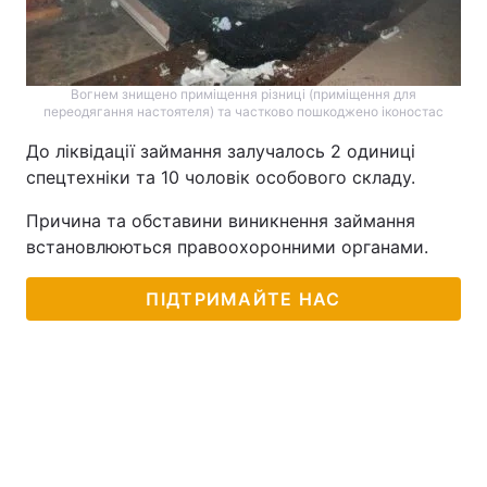
Тема оформлення
Вогнем знищено приміщення різниці (приміщення для
переодягання настоятеля) та частково пошкоджено іконостас
До ліквідації займання залучалось 2 одиниці
спецтехніки та 10 чоловік особового складу.
Причина та обставини виникнення займання
встановлюються правоохоронними органами.
ПІДТРИМАЙТЕ НАС