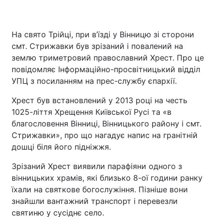
На свято Трійці, при в’їзді у Вінницю зі сторони
смт. Стрижавки був зрізаний і повалений на
землю триметровий православний Хрест. Про це
повідомляє Інформаційно-просвітницький відділ
УПЦ з посиланням на прес-службу єпархії.
Хрест був встановлений у 2013 році на честь
1025-ліття Хрещення Київської Русі та «в
благословення Вінниці, Вінницького району і смт.
Стрижавки», про що нагадує напис на гранітній
дошці біля його підніжжя.
Зрізаний Хрест виявили парафіяни одного з
вінницьких храмів, які близько 8-ої години ранку
їхали на святкове богослужіння. Пізніше вони
знайшли вантажний транспорт і перевезли
святиню у сусіднє село.