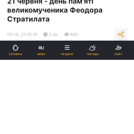
21 червня - день пам'яті
великомученика Феодора
Стратилата
00:16, 21.06.16
2 хв.
660
RU
Підпишіться на нас в Google
МОВА
ГОЛОВНА
РОЗДІЛИ
ПОГОДА
ЛАЙТ
Реклама