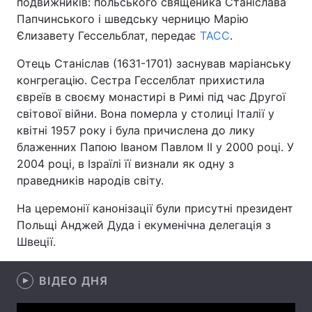
подвижників: польського священика Станіслава
Папчинського і шведську черницю Марію
Єлизавету Гессельблат, передає
ТАСС
.
Головна
Війна
Отець Станіслав (1631-1701) заснував маріанську
конгрегацію. Сестра Гесселблат прихистила
Україна
Політика
євреїв в своєму монастирі в Римі під час Другої
світової війни. Вона померла у столиці Італії у
Економіка
Світ
квітні 1957 року і була причислена до лику
блаженних Папою Іваном Павлом ІІ у 2000 році. У
Спорт
Наука
2004 році, в Ізраїлі її визнали як одну з
праведників народів світу.
Техно і зв'язок
Лайт
На церемонії канонізації були присутні президент
Зброя
Інциденти
Польщі Анджей Дуда і екуменічна делегація з
Швеції.
Здоров'я
Туризм
Цікавинки
Погода
ВІДЕО ДНЯ
Екологія
Регіони