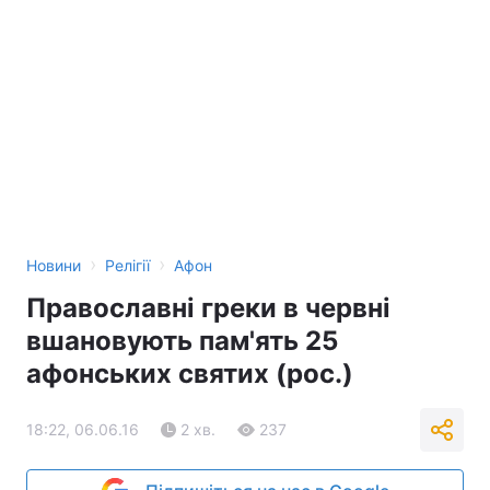
›
›
Новини
Релігії
Афон
Православні греки в червні
вшановують пам'ять 25
афонських святих (рос.)
18:22, 06.06.16
2 хв.
237