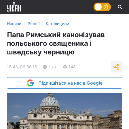
›
›
Новини
Релігії
Католицизм
Папа Римський канонізував
польського священика і
шведську черницю
18:43, 06.06.16
1 хв.
148
Підпишіться на нас в Google