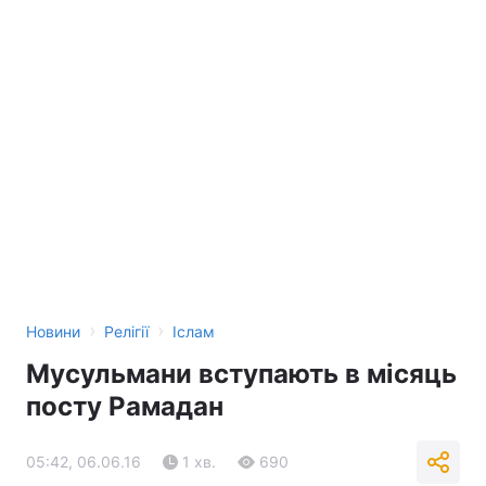
›
›
Новини
Релігії
Іслам
Мусульмани вступають в місяць
посту Рамадан
05:42, 06.06.16
1 хв.
690