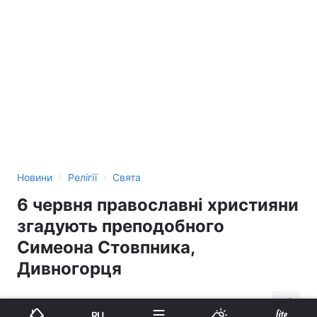
›
›
Новини
Релігії
Свята
6 червня православні християни
згадують преподобного
Симеона Стовпника,
Дивногорця
05:06, 06.06.16
2 хв.
332
RU