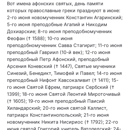
Вот имена афонских святых, день памяти
которых православные греки празднуют в июне:
2-го июня новомученник Константин Агаринский;
5-го июня преподобные Агапий и Никодим
Дохиарские; 8-го июня преподобномученник
Феофан († 1588); 10-го июня
преподобномученник Савва Стагирит; 11-го июня
преподобный Гавриил (10-й век); 12-го июня
преподобный Петр Афонский, преподобный
Арсения Коневский († 1447), Святые мученики
Синезий, Бенедикт, Тимофей и Павел; 14-го июня
преподобный Нифонт Кавсокаливит († 1411); 15-
го июня Святой Ефрем, патриарх Сербский (†
1399); 18-го июня Святой Леонтий Мироточивый
(† 1605); 19-го июня преподобный Паисий
Хиландарский; 20-го июня святой Каллист,
патриарх Константинопольский; 21-го июня
новомученник Никита Нисириос († 1792); 22-го
июня святой Григорий учитель Ватопедский; 24-