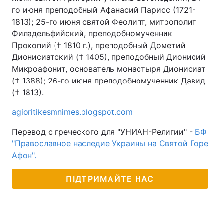
го июня преподобный Афанасий Париос (1721-
1813); 25-го июня святой Феолипт, митрополит
Филадельфийский, преподобномученник
Прокопий († 1810 г.), преподобный Дометий
Дионисиатский († 1405), преподобный Дионисий
Микроафонит, основатель монастыря Дионисиат
(† 1388); 26-го июня преподобномученник Давид
(† 1813).
agioritikesmnimes.blogspot.com
Перевод с греческого для "УНИАН-Религии" -
БФ
"Православное наследие Украины на Святой Горе
Афон".
ПІДТРИМАЙТЕ НАС