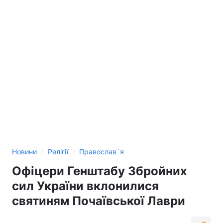
›
›
Новини
Релігії
Православ`я
Офіцери Генштабу Збройних
сил України вклонилися
святиням Почаївської Лаври