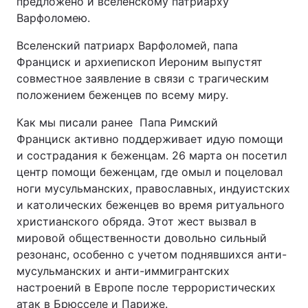
предложено и вселенскому патриарху
Варфоломею.
Лонгріди
Вселенский патриарх Варфоломей, папа
Франциск и архиепископ Иероним выпустят
Відео з Youtube
Статті
совместное заявление в связи с трагическим
положением беженцев по всему миру.
Інтерв'ю
Думки
Как мы писали ранее Папа Римский
Архів
Вакансії
Франциск активно поддерживает идую помощи
и сострадания к беженцам. 26 марта он посетил
Контакти
центр помощи беженцам, где омыл и поцеловал
Послуги
ноги мусульманских, православных, индуистских
и католических беженцев во время ритуального
христианского обряда. Этот жест вызвал в
мировой общественности довольно сильный
резонанс, особенно с учетом поднявшихся анти-
мусульманских и анти-иммигрантских
настроений в Европе после террористических
атак в Брюсселе и Париже.