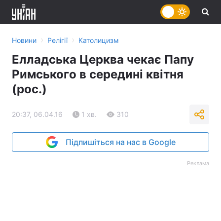
›
›
Новини
Релігії
Католицизм
Елладська Церква чекає Папу
Римського в середині квітня
(рос.)
20:37, 06.04.16
1 хв.
310
Підпишіться на нас в Google
Реклама