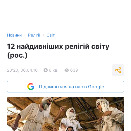
›
›
Новини
Релігії
Світ
12 найдивніших релігій світу
(рос.)
20:20, 06.04.16
6 хв.
639
Підпишіться на нас в Google