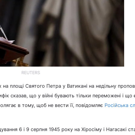
REUTERS
 на площі Святого Петра у Ватикані на недільну пропов
ифік сказав, що у війні бувають тільки переможені і що
полягає в тому, щоб не вести її, повідомляє
Російська с
вання 6 і 9 серпня 1945 року на Хіросіму і Нагасакі ст