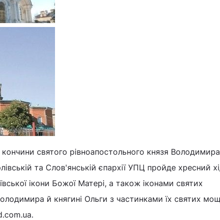
я кончини святого рівноапостольного князя Володимира
лівській та Слов'янській єпархії УПЦ пройде хресний хі
ської ікони Божої Матері, а також іконами святих
олодимира й княгині Ольги з частинками їх святих мощ
d.com.ua.