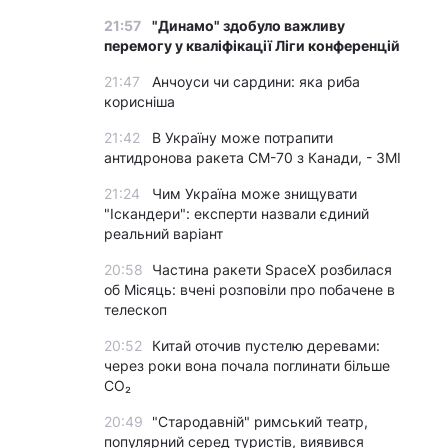
21:57
"Динамо" здобуло важливу
перемогу у кваліфікації Ліги конференцій
21:47
Анчоуси чи сардини: яка риба
корисніша
21:42
В Україну може потрапити
антидронова ракета CM-70 з Канади, - ЗМІ
21:24
Чим Україна може знищувати
"Іскандери": експерти назвали єдиний
реальний варіант
20:58
Частина ракети SpaceX розбилася
об Місяць: вчені розповіли про побачене в
телескоп
20:52
Китай оточив пустелю деревами:
через роки вона почала поглинати більше
CO₂
20:49
"Стародавній" римський театр,
популярний серед туристів, виявився