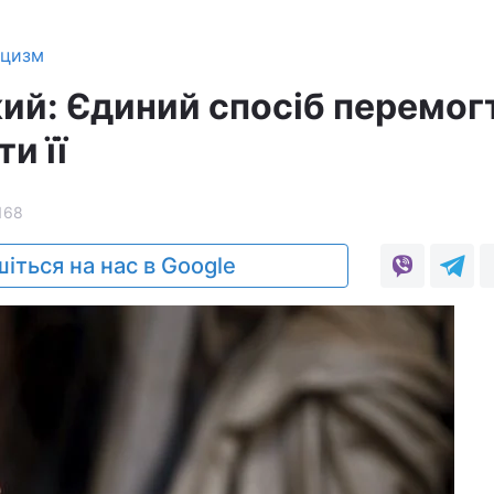
ицизм
ий: Єдиний спосіб перемог
ти її
168
іться на нас в Google