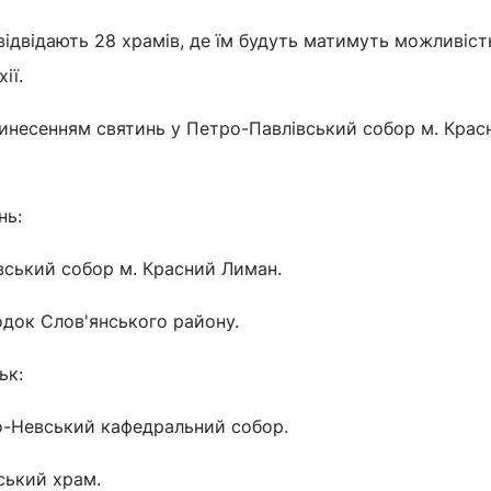
відвідають 28 храмів, де їм будуть матимуть можливіст
ії.
ринесенням святинь у Петро-Павлівський собор м. Крас
нь:
вський собор м. Красний Лиман.
родок Слов'янського району.
ьк:
ро-Невський кафедральний собор.
ський храм.