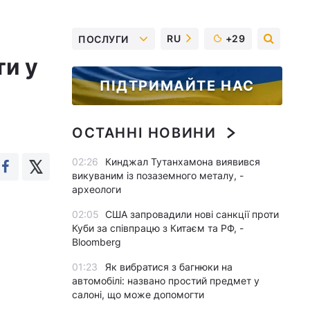
RU
+29
ПОСЛУГИ
ти у
ПІДТРИМАЙТЕ НАС
ОСТАННІ НОВИНИ
02:26
Кинджал Тутанхамона виявився
викуваним із позаземного металу, -
археологи
02:05
США запровадили нові санкції проти
Куби за співпрацю з Китаєм та РФ, -
Bloomberg
01:23
Як вибратися з багнюки на
автомобілі: названо простий предмет у
салоні, що може допомогти