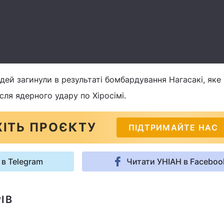
й загинули в результаті бомбардування Нагасакі, яке
ісля ядерного удару по Хіросімі.
ІТЬ ПРОЄКТУ
ПІДТРИМАЙТЕ НАС
 в Telegram
Читати УНІАН в Faceboo
ІВ