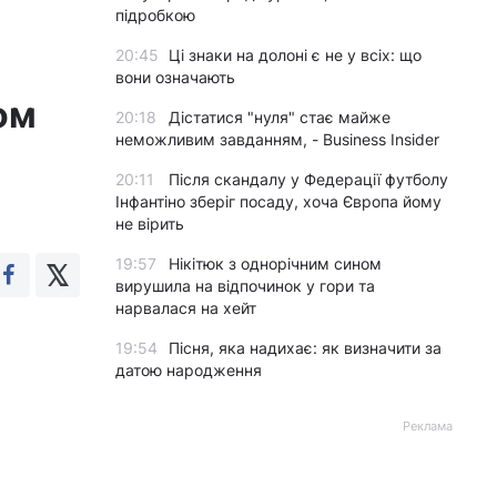
підробкою
20:45
Ці знаки на долоні є не у всіх: що
вони означають
ом
20:18
Дістатися "нуля" стає майже
неможливим завданням, - Business Insider
20:11
Після скандалу у Федерації футболу
Інфантіно зберіг посаду, хоча Європа йому
не вірить
19:57
Нікітюк з однорічним сином
вирушила на відпочинок у гори та
нарвалася на хейт
19:54
Пісня, яка надихає: як визначити за
датою народження
Реклама