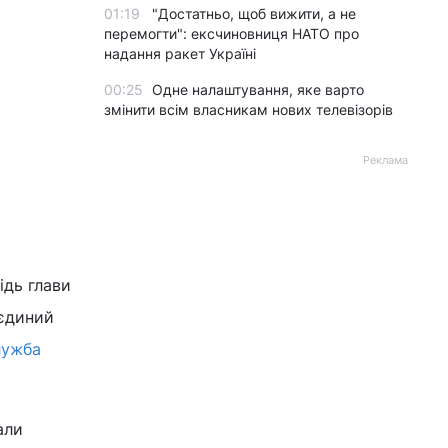
01:19
"Достатньо, щоб вижити, а не
перемогти": ексчиновниця НАТО про
надання ракет Україні
00:25
Одне налаштування, яке варто
змінити всім власникам нових телевізорів
Реклама
ідь глави
 єдиний
лужба
али