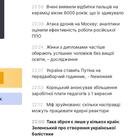
23:58
Вчені виявили відбитки пальців на
кераміці віком 8000 років: що їх здивувало
23:39
Атака дронів на Москву: аналітики
оцінили ефективність роботи російської
ППО
23:24
Жінки з дипломами частіше
обирають успішних чоловіків без вищої
освіти, – дослідження
23:07
Україна ставить Путіна на
передвиборчий годинник, - Newsweek
22:53
Корецький анонсував збільшення
заробітної плати педагогів з 1 вересня
k
22:12
Міф зруйновано: скільки насправді
можуть працювати ядерні реактори
22:00
Така зброя є лише у кількох країн:
Зеленський про створення української
балістики