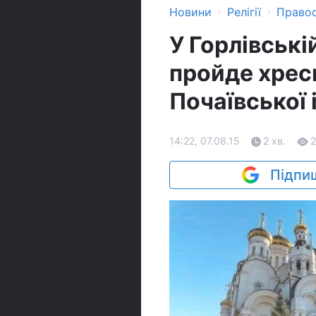
›
›
Новини
Релігії
Право
У Горлівські
пройде хрес
Почаївської 
14:22, 07.08.15
2 хв.
2
Підпиш