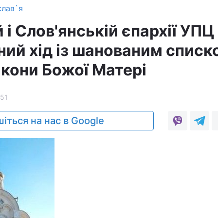
слав`я
й і Слов'янській єпархії УПЦ
ний хід із шанованим списк
ікони Божої Матері
51
іться на нас в Google