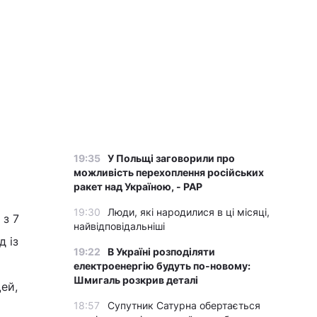
19:35
У Польщі заговорили про
можливість перехоплення російських
ракет над Україною, - PAP
19:30
Люди, які народилися в ці місяці,
 з 7
найвідповідальніші
д із
19:22
В Україні розподіляти
електроенергію будуть по-новому:
Шмигаль розкрив деталі
ей,
18:57
Супутник Сатурна обертається