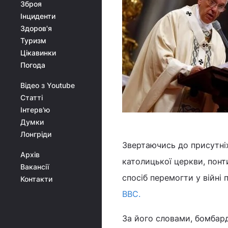
Зброя
Інциденти
Здоров'я
Туризм
Цікавинки
Погода
Відео з Youtube
Статті
Інтерв'ю
Думки
Лонгріди
Звертаючись до присутніх
Архів
католицької церкви, понт
Вакансії
спосіб перемогти у війні 
Контакти
ВВС.
За його словами, бомбарду