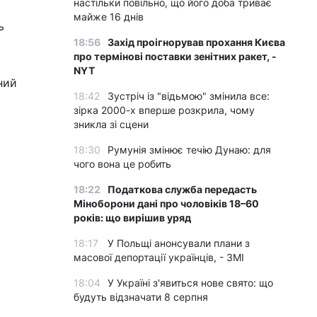
настільки повільно, що його доба триває
майже 16 днів
ь
18:56
Захід проігнорував прохання Києва
про термінові поставки зенітних ракет, -
NYT
ний
18:42
Зустріч із "відьмою" змінила все:
зірка 2000-х вперше розкрила, чому
зникла зі сцени
18:30
Румунія змінює течію Дунаю: для
чого вона це робить
18:22
Податкова служба передасть
Міноборони дані про чоловіків 18–60
років: що вирішив уряд
18:17
У Польщі анонсували плани з
масової депортації українців, - ЗМІ
18:04
У Україні з'явиться нове свято: що
будуть відзначати 8 серпня