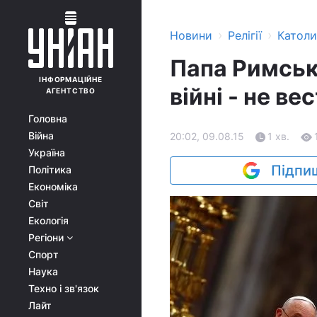
›
›
Новини
Релігії
Катол
Папа Римськ
ІНФОРМАЦІЙНЕ
війні - не вес
АГЕНТСТВО
Головна
Війна
20:02, 09.08.15
1 хв.
Україна
Підпиш
Політика
Економіка
Світ
Екологія
Регіони
Спорт
Наука
Техно і зв'язок
Лайт